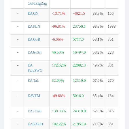
GoldZigZag
-
EA GN
-13.71%
-4021.5
38.3%
155
-
EA PLN
-96.81%
23750.1
98.8%
1988
-
EA GoB
-6.66%
5717.0
58.1%
751
-
EAJetSci
46.50%
16494.0
58.2%
228
-
EA
172.62%
22082.3
49.7%
381
FalcSWG
-
EA Tak
32.09%
12319.0
67.0%
270
-
EAVTM
-49.68%
5016.0
85.4%
184
-
EA2Enei
138.33%
24319.0
52.8%
315
-
EAGXGH
102.22%
21951.0
71.9%
361