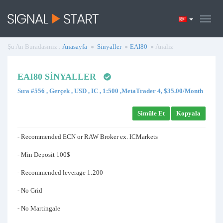
Şu An Buradasınız :
Anasayfa
Sinyaller
EAI80
Analiz
EAI80 SINYALLER
Sıra #556 , Gerçek , USD , IC , 1:500 ,MetaTrader 4, $35.00/Month
Simüle Et
Kopyala
- Recommended ECN or RAW Broker ex. ICMarkets
- Min Deposit 100$
- Recommended leverage 1:200
- No Grid
- No Martingale