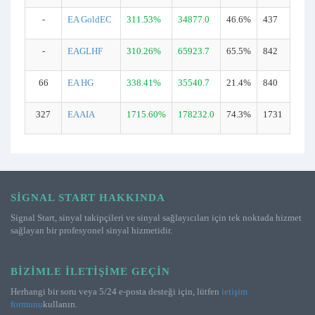
-
EA GoldEC
311.53%
34877.0
46.6%
437
-
EAGLHF
310.26%
65923.7
65.5%
842
66
EA HG
338.41%
35540.7
21.4%
840
327
EAAIA
1715.60%
178232.0
74.3%
1731
SIGNAL START HAKKINDA
Signal Start, sinyal takipçileri ve sinyal sağlayıcıları için tek noktada hizmet
sağlayan bir profesyonel sinyal hizmetidir.
BIZIMLE İLETIŞIME GEÇIN
Herhangi bir soru veya 5/24 e-posta desteği için, lütfen
ietişim
formunu
kullanın.