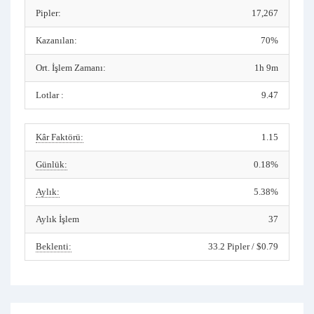
Pipler:
17,267
Kazanılan:
70%
Ort. İşlem Zamanı:
1h 9m
Lotlar :
9.47
Kâr Faktörü:
1.15
Günlük:
0.18%
Aylık:
5.38%
Aylık İşlem
37
Beklenti:
33.2 Pipler / $0.79