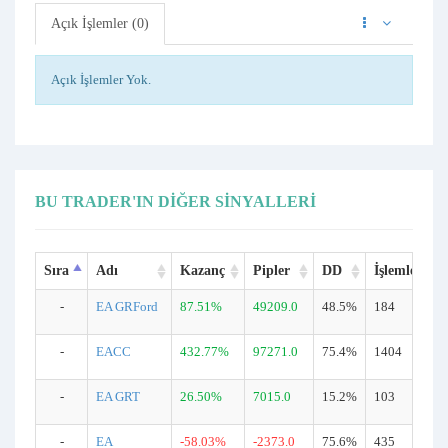
Açık İşlemler (0)
Açık İşlemler Yok.
BU TRADER'IN DIĞER SINYALLERI
Sıra
Adı
Kazanç
Pipler
DD
İşlemler
-
EA GRFord
87.51%
49209.0
48.5%
184
-
EACC
432.77%
97271.0
75.4%
1404
-
EA GRT
26.50%
7015.0
15.2%
103
-
EA
-58.03%
-2373.0
75.6%
435