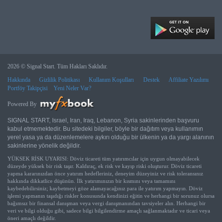
2026 © Signal Start. Tüm Hakları Saklıdır.
Hakkında
Gizlilik Politikası
Kullanım Koşulları
Destek
Affiliate Yazılımı
Portföy Takipçisi
Yeni Neler Var?
Powered By
SIGNAL START, Israel, Iran, Iraq, Lebanon, Syria sakinlerinden başvuru
kabul etmemektedir. Bu sitedeki bilgiler, böyle bir dağıtım veya kullanımın
yerel yasa ya da düzenlemelere aykırı olduğu bir ülkenin ya da yargı alanının
sakinlerine yönelik değildir.
YÜKSEK RİSK UYARISI: Döviz ticareti tüm yatırımcılar için uygun olmayabilecek
düzeyde yüksek bir risk taşır. Kaldıraç, ek risk ve kayıp riski oluşturur. Döviz ticareti
yapma kararınızdan önce yatırım hedefleriniz, deneyim düzeyiniz ve risk toleransınız
hakkında dikkatlice düşünün. İlk yatırımınızın bir kısmını veya tamamını
kaybedebilirsiniz; kaybetmeyi göze alamayacağınız para ile yatırım yapmayın. Döviz
işlemi yapmanın taşıdığı riskler konusunda kendinizi eğitin ve herhangi bir sorunuz olursa
bağımsız bir finansal danışman veya vergi danışmanından tavsiyeler alın. Herhangi bir
veri ve bilgi olduğu gibi, sadece bilgi bilgilendirme amaçlı sağlanmaktadır ve ticari veya
öneri amaçlı değildir.