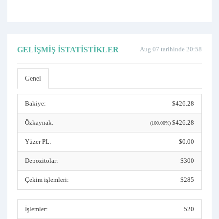
GELIŞMIŞ İSTATISTIKLER
Aug 07 tarihinde 20:58
Genel
Bakiye:
$426.28
Özkaynak:
$426.28
(100.00%)
Yüzer PL:
$0.00
Depozitolar:
$300
Çekim işlemleri:
$285
İşlemler:
520