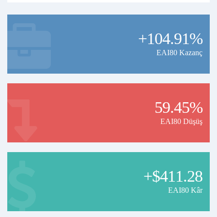
+104.91%
EAI80 Kazanç
59.45%
EAI80 Düşüş
+$411.28
EAI80 Kâr