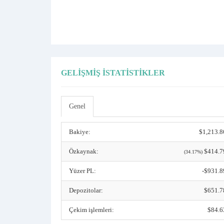
GELIŞMIŞ İSTATISTIKLER
Genel
Bakiye:
$1,213.8
Özkaynak:
$414.7
(34.17%)
Yüzer PL:
-$931.8
Depozitolar:
$651.7
Çekim işlemleri:
$84.6