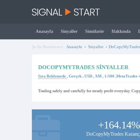
Anasayfa
Sinyaller
Simülatör
Hakkında
Şu An Buradasınız :
Anasayfa
Sinyaller
DoCopyMyTrade
DOCOPYMYTRADES SINYALLER
Sıra Beklemede
, Gerçek , USD , XM , 1:500 ,MetaTrader
Trading safely and carefully for steady profit everyday. Cop
+164.14%
DoCopyMyTrades Kazanç