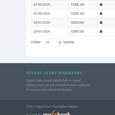
01/06/2026
USDCAD
01/06/2026
USDCAD
29/01/2026
NZDUSD
28/01/2026
GBPUSD
Göster
kayıtlar
SIGNAL START HAKKINDA
Signal Start, sinyal takipçileri ve sinyal
sağlayıcıları için tek noktada hizmet sağlayan
bir profesyonel sinyal hizmetidir.
2026 © Signal Start. Tüm Hakları Saklıdır.
Powered By