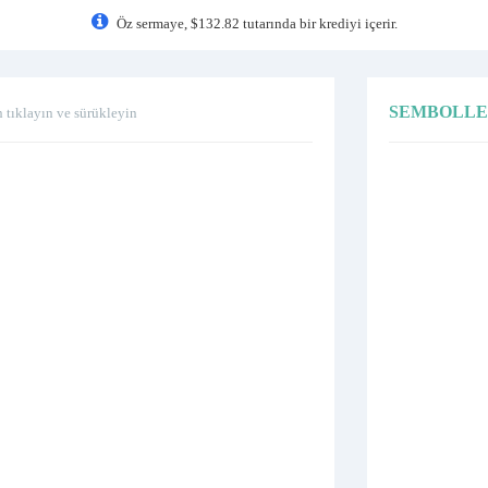
Öz sermaye, $132.82 tutarında bir krediyi içerir.
SEMBOLL
n tıklayın ve sürükleyin