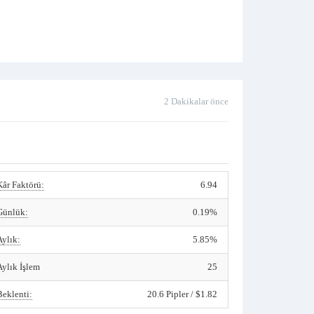
2 Dakikalar önce
Kâr Faktörü:
6.94
Günlük:
0.19%
Aylık:
5.85%
Aylık İşlem
25
Beklenti:
20.6 Pipler / $1.82