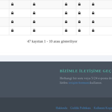
47 kayıttan 1 - 10 arası gösteriliyor
BIZIMLE İLETIŞIME GEÇ
Herhangi bir soru veya 5/24 e-posta des
lütfen
ietişim formunu
kullanın.
Hakkında
Gizlilik Politikası
Kullanım Koşul