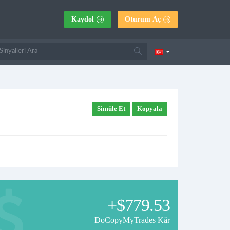
Kaydol
Oturum Aç
Simüle Et
Kopyala
+$779.53
DoCopyMyTrades Kâr