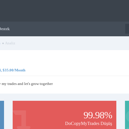
Destek
s
Analiz
 4, $35.00/Month
y my trades and let's grow together
99.98%
DoCopyMyTrades Düşüş