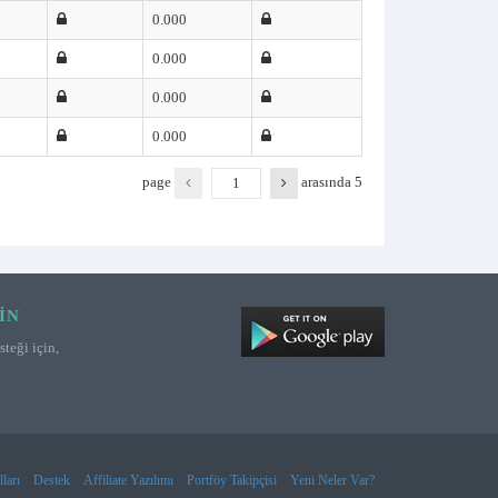
0.000
0.000
0.000
0.000
page
arasında
5
IN
teği için,
ları
Destek
Affiliate Yazılımı
Portföy Takipçisi
Yeni Neler Var?