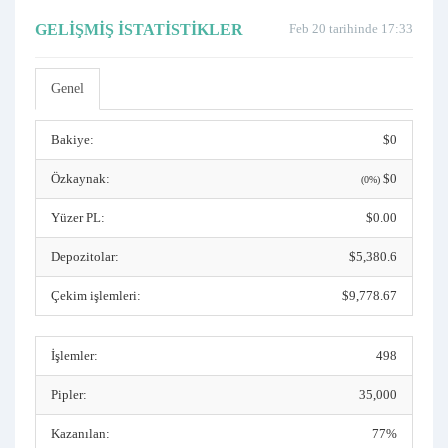
GELIŞMIŞ İSTATISTIKLER
Feb 20 tarihinde 17:33
Genel
Bakiye:
$0
Özkaynak:
$0
(0%)
Yüzer PL:
$0.00
Depozitolar:
$5,380.6
Çekim işlemleri:
$9,778.67
İşlemler:
498
Pipler:
35,000
Kazanılan:
77%