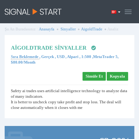
Şu An Buradasınız :
Anasayfa
Sinyaller
AigoldTrade
Analiz
AIGOLDTRADE SINYALLER
Sıra Beklemede
, Gerçek , USD , Alpari , 1:500 ,MetaTrader 5,
$80.00/Month
Simüle Et
Kopyala
Safety ai trades uses artificial intelligence technology to analyze data
of many indicators.
It is better to uncheck copy take profit and stop loss. The deal will
close automatically when it closes with me