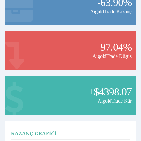
-63.90%
AigoldTrade Kazanç
97.04%
AigoldTrade Düşüş
+$4398.07
AigoldTrade Kâr
KAZANÇ GRAFIĞI