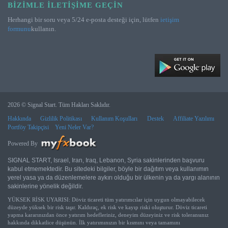
BIZIMLE İLETIŞIME GEÇIN
Herhangi bir soru veya 5/24 e-posta desteği için, lütfen
ietişim
formunu
kullanın.
2026 © Signal Start. Tüm Hakları Saklıdır.
Hakkında
Gizlilik Politikası
Kullanım Koşulları
Destek
Affiliate Yazılımı
Portföy Takipçisi
Yeni Neler Var?
Powered By
SIGNAL START, Israel, Iran, Iraq, Lebanon, Syria sakinlerinden başvuru
kabul etmemektedir. Bu sitedeki bilgiler, böyle bir dağıtım veya kullanımın
yerel yasa ya da düzenlemelere aykırı olduğu bir ülkenin ya da yargı alanının
sakinlerine yönelik değildir.
YÜKSEK RİSK UYARISI: Döviz ticareti tüm yatırımcılar için uygun olmayabilecek
düzeyde yüksek bir risk taşır. Kaldıraç, ek risk ve kayıp riski oluşturur. Döviz ticareti
yapma kararınızdan önce yatırım hedefleriniz, deneyim düzeyiniz ve risk toleransınız
hakkında dikkatlice düşünün. İlk yatırımınızın bir kısmını veya tamamını