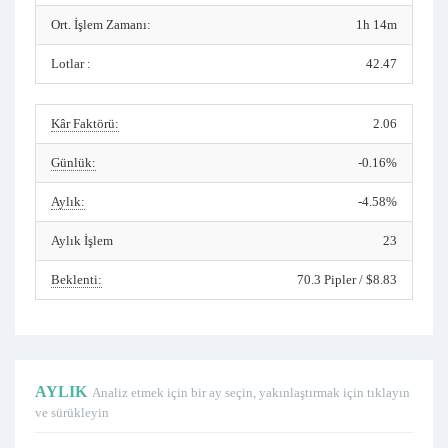
Ort. İşlem Zamanı:
1h 14m
Lotlar :
42.47
Kâr Faktörü:
2.06
Günlük:
-0.16%
Aylık:
-4.58%
Aylık İşlem
23
Beklenti:
70.3 Pipler / $8.83
AYLIK
Analiz etmek için bir ay seçin, yakınlaştırmak için tıklayın
ve sürükleyin