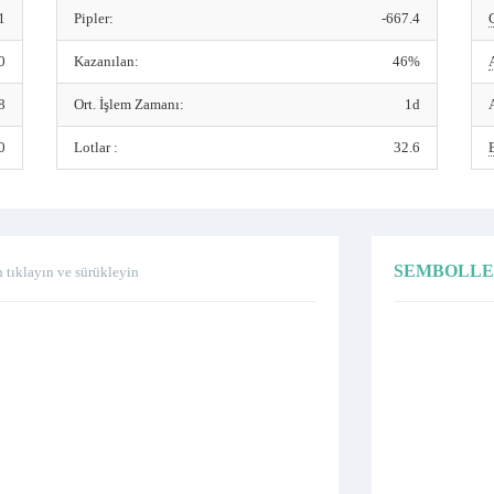
1
Pipler:
-667.4
0
Kazanılan:
46%
8
Ort. İşlem Zamanı:
1d
0
Lotlar :
32.6
SEMBOLL
n tıklayın ve sürükleyin