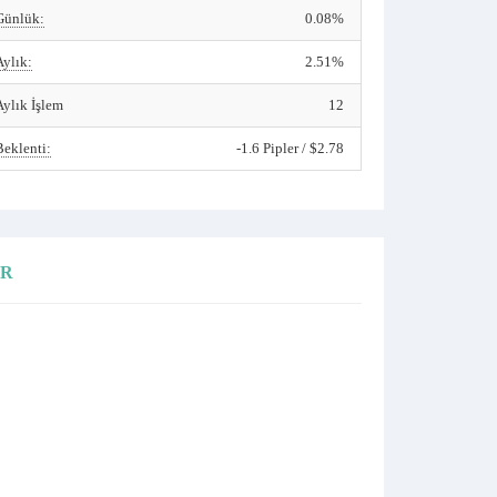
Günlük:
0.08%
Aylık:
2.51%
Aylık İşlem
12
Beklenti:
-1.6 Pipler / $2.78
ER