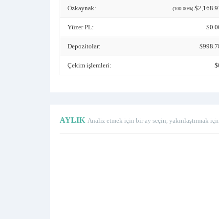
Özkaynak:
$2,168.9
(100.00%)
Yüzer PL:
$0.0
Depozitolar:
$998.7
Çekim işlemleri:
$
AYLIK
Analiz etmek için bir ay seçin, yakınlaştırmak içi