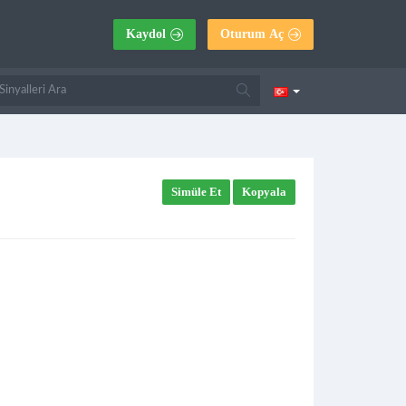
Kaydol
Oturum Aç
Simüle Et
Kopyala