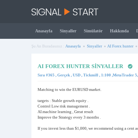
Anasayfa
Sinyaller
Simülatör
Hakkında
Şu An Buradasınız :
Anasayfa
Sinyaller
AI Forex hunter
AI FOREX HUNTER SINYALLER
Sıra #365 , Gerçek , USD , Tickmill , 1:100 ,MetaTrader 
Matching to win the EURUSD market.
targets : Stable growth equity .
Control Low risk management .
AI.machine learning , Great result
Improve the Strategy every 3 months .
If you invest less than $1,000, we recommend using a cent a