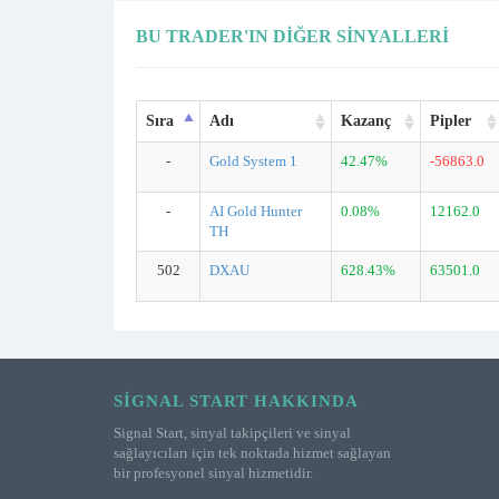
BU TRADER'IN DIĞER SINYALLERI
Sıra
Adı
Kazanç
Pipler
-
Gold System 1
42.47%
-56863.0
-
AI Gold Hunter
0.08%
12162.0
TH
502
DXAU
628.43%
63501.0
SIGNAL START HAKKINDA
Signal Start, sinyal takipçileri ve sinyal
sağlayıcıları için tek noktada hizmet sağlayan
bir profesyonel sinyal hizmetidir.