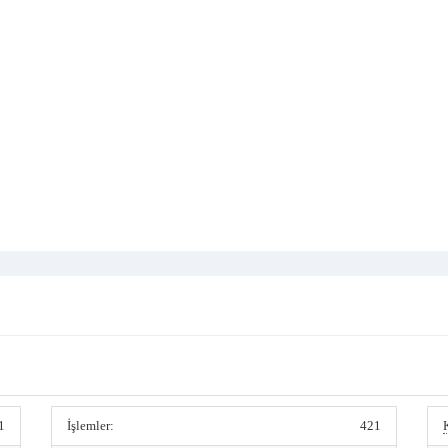
1
İşlemler:
421