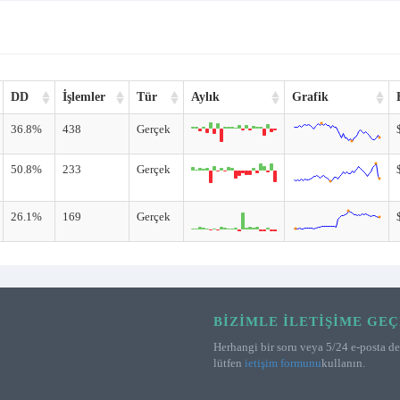
DD
İşlemler
Tür
Aylık
Grafik
36.8%
438
Gerçek
50.8%
233
Gerçek
26.1%
169
Gerçek
BIZIMLE İLETIŞIME GEÇ
Herhangi bir soru veya 5/24 e-posta des
lütfen
ietişim formunu
kullanın.