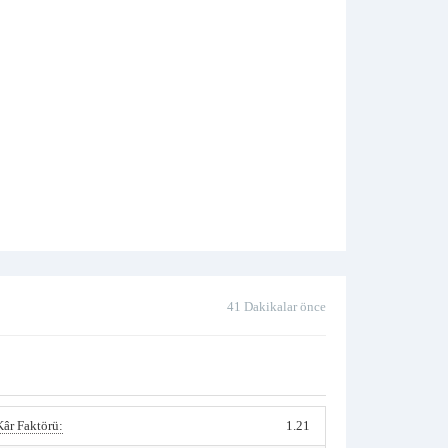
41 Dakikalar önce
Kâr Faktörü:
1.21