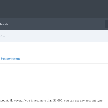
Destek
Analiz
5, $65.00/Month
ccount. However, if you invest more than $1,000, you can use any account type.