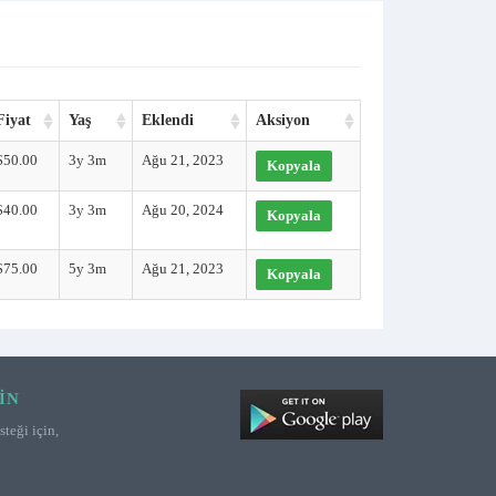
Fiyat
Yaş
Eklendi
Aksiyon
$50.00
3y 3m
Ağu 21, 2023
Kopyala
$40.00
3y 3m
Ağu 20, 2024
Kopyala
$75.00
5y 3m
Ağu 21, 2023
Kopyala
IN
teği için,