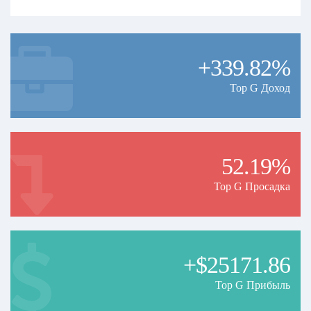
+339.82%
Top G Доход
52.19%
Top G Просадка
+$25171.86
Top G Прибыль