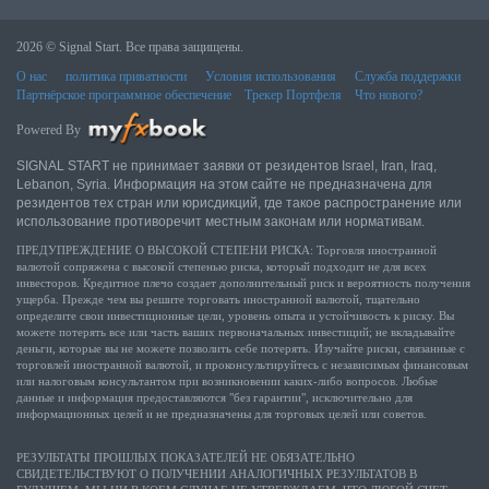
2026 © Signal Start. Все права защищены.
О нас
политика приватности
Условия использования
Служба поддержки
Партнёрское программное обеспечение
Трекер Портфеля
Что нового?
Powered By
SIGNAL START не принимает заявки от резидентов Israel, Iran, Iraq,
Lebanon, Syria. Информация на этом сайте не предназначена для
резидентов тех стран или юрисдикций, где такое распространение или
использование противоречит местным законам или нормативам.
ПРЕДУПРЕЖДЕНИЕ О ВЫСОКОЙ СТЕПЕНИ РИСКА: Торговля иностранной
валютой сопряжена с высокой степенью риска, который подходит не для всех
инвесторов. Кредитное плечо создает дополнительный риск и вероятность получения
ущерба. Прежде чем вы решите торговать иностранной валютой, тщательно
определите свои инвестиционные цели, уровень опыта и устойчивость к риску. Вы
можете потерять все или часть ваших первоначальных инвестиций; не вкладывайте
деньги, которые вы не можете позволить себе потерять. Изучайте риски, связанные с
торговлей иностранной валютой, и проконсультируйтесь с независимым финансовым
или налоговым консультантом при возникновении каких-либо вопросов. Любые
данные и информация предоставляются "без гарантии", исключительно для
информационных целей и не предназначены для торговых целей или советов.
РЕЗУЛЬТАТЫ ПРОШЛЫХ ПОКАЗАТЕЛЕЙ НЕ ОБЯЗАТЕЛЬНО
СВИДЕТЕЛЬСТВУЮТ О ПОЛУЧЕНИИ АНАЛОГИЧНЫХ РЕЗУЛЬТАТОВ В