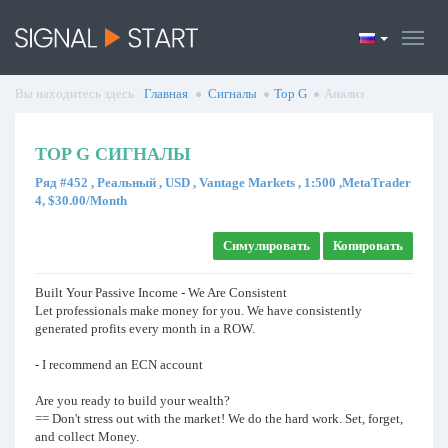
Вы находитесь здесь :
Главная
Сигналы
Top G
Анализ
TOP G СИГНАЛЫ
Ряд #452 , Реальный , USD , Vantage Markets , 1:500 ,MetaTrader
4, $30.00/Month
Симулировать
Копировать
Built Your Passive Income - We Are Consistent
Let professionals make money for you. We have consistently
generated profits every month in a ROW.
- I recommend an ECN account
Are you ready to build your wealth?
== Don't stress out with the market! We do the hard work. Set, forget,
and collect Money.