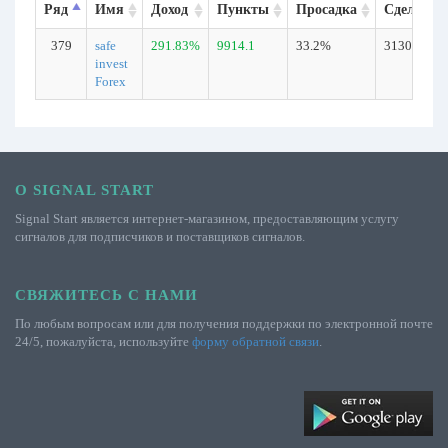
Ряд
Имя
Доход
Пункты
Просадка
Сделки
379
safe
291.83%
9914.1
33.2%
3130
invest
Forex
О SIGNAL START
Signal Start является интернет-магазином, предоставляющим услугу
сигналов для подписчиков и поставщиков сигналов.
СВЯЖИТЕСЬ С НАМИ
По любым вопросам или для получения поддержки по электронной почте
24/5, пожалуйста, используйте
форму обратной связи
.