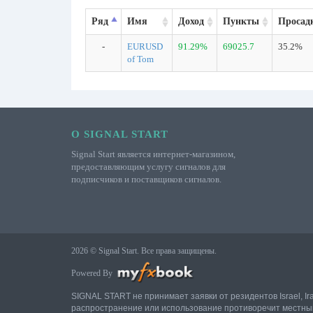
Ряд
Имя
Доход
Пункты
Просад
-
EURUSD
91.29%
69025.7
35.2%
of Tom
О SIGNAL START
Signal Start является интернет-магазином,
предоставляющим услугу сигналов для
подписчиков и поставщиков сигналов.
2026 © Signal Start. Все права защищены.
Powered By
SIGNAL START не принимает заявки от резидентов Israel, Ir
распространение или использование противоречит местны