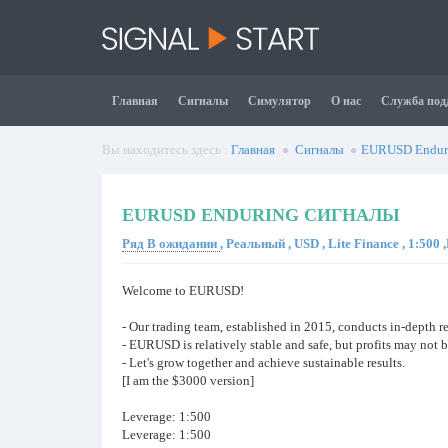
Главная
Сигналы
Симулятор
О нас
Служба под
Вы находитесь здесь :
Главная
Сигналы
EURUSD Endur
EURUSD ENDURING СИГНАЛЫ
Ряд В ожидании
, Реальный , USD , Lite Finance , 1:500
Welcome to EURUSD!
- Our trading team, established in 2015, conducts in-depth
- EURUSD is relatively stable and safe, but profits may not be
- Let's grow together and achieve sustainable results.
[I am the $3000 version]
Leverage: 1:500
Leverage: 1:500