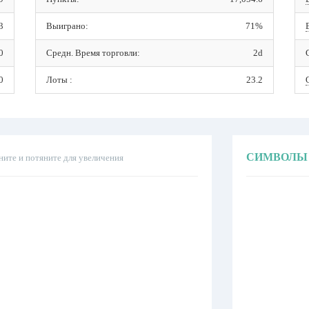
3
Выиграно:
71%
0
Средн. Время торговли:
2d
0
Лоты :
23.2
СИМВОЛЫ
ните и потяните для увеличения