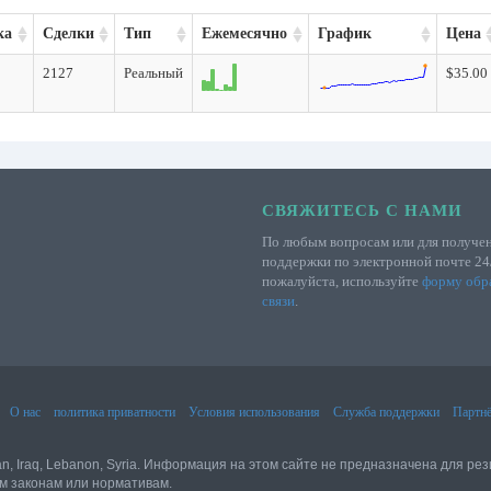
ка
Сделки
Тип
Ежемесячно
График
Цена
2127
Реальный
$35.00
СВЯЖИТЕСЬ С НАМИ
По любым вопросам или для получе
поддержки по электронной почте 24
пожалуйста, используйте
форму обр
связи
.
О нас
политика приватности
Условия использования
Служба поддержки
Партнё
an, Iraq, Lebanon, Syria. Информация на этом сайте не предназначена для рез
м законам или нормативам.