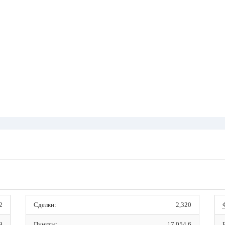
2
Сделки:
2,320
9
Пункты:
17,054.6