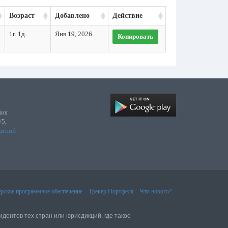
Возраст
Добавлено
Действие
1г. 1д.
Янв 19, 2026
Копировать
ния
/5,
атной
рское программное обеспечение
Трекер Портфеля
Что нового?
идентов тех стран или юрисдикций, где такое