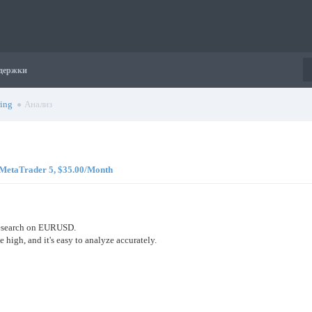
держки
ing
Анализ
 ,MetaTrader 5, $35.00/Month
 research on EURUSD.
 high, and it's easy to analyze accurately.