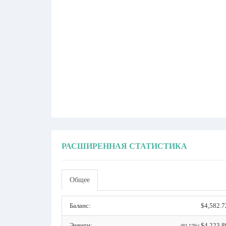
РАСШИРЕННАЯ СТАТИСТИКА
Общее
Баланс:
$4,582.7
Эквити:
$4,223.8
(92.17%)