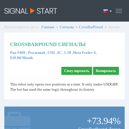
Вы находитесь здесь :
Главная
Сигналы
CrossBarPound
Анализ
CROSSBARPOUND СИГНАЛЫ
Ряд #409 , Реальный , USD , IC , 1:30 ,MetaTrader 4,
$30.00/Month
Симулировать
Копировать
This robot only opens two positions at a time. It only trades USDGBP.
The bot has used the same logic throughout its history.
+73.94%