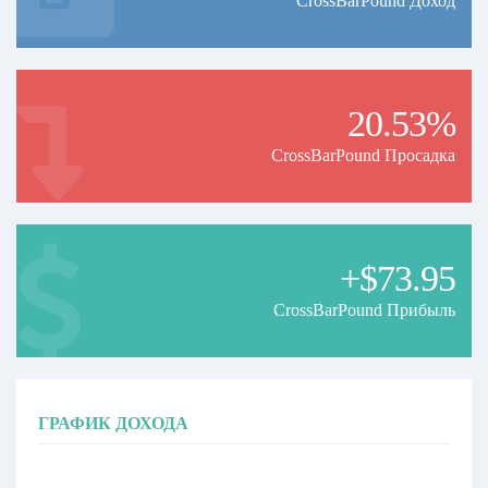
CrossBarPound Доход
20.53%
CrossBarPound Просадка
+$73.95
CrossBarPound Прибыль
ГРАФИК ДОХОДА