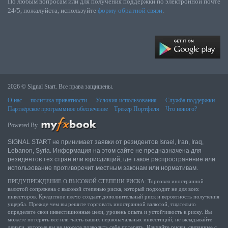
По любым вопросам или для получения поддержки по электронной почте
24/5, пожалуйста, используйте
форму обратной связи
.
2026 © Signal Start. Все права защищены.
О нас
политика приватности
Условия использования
Служба поддержки
Партнёрское программное обеспечение
Трекер Портфеля
Что нового?
Powered By
SIGNAL START не принимает заявки от резидентов Israel, Iran, Iraq,
Lebanon, Syria. Информация на этом сайте не предназначена для
резидентов тех стран или юрисдикций, где такое распространение или
использование противоречит местным законам или нормативам.
ПРЕДУПРЕЖДЕНИЕ О ВЫСОКОЙ СТЕПЕНИ РИСКА: Торговля иностранной
валютой сопряжена с высокой степенью риска, который подходит не для всех
инвесторов. Кредитное плечо создает дополнительный риск и вероятность получения
ущерба. Прежде чем вы решите торговать иностранной валютой, тщательно
определите свои инвестиционные цели, уровень опыта и устойчивость к риску. Вы
можете потерять все или часть ваших первоначальных инвестиций; не вкладывайте
деньги, которые вы не можете позволить себе потерять. Изучайте риски, связанные с