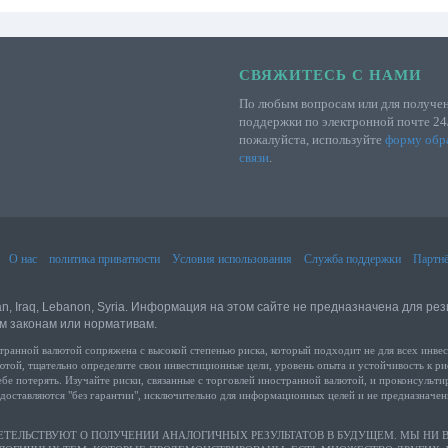
СВЯЖИТЕСЬ С НАМИ
По любым вопросам или для получе
поддержки по электронной почте 24
пожалуйста, используйте
форму обр
связи
.
О нас
политика приватности
Условия использования
Служба поддержки
Партнё
an, Iraq, Lebanon, Syria. Информация на этом сайте не предназначена для рез
м законам или нормативам.
алютой сопряжена с высокой степенью риска, который подходит не для всех инвестор
той, тщательно определите свои инвестиционные цели, уровень опыта и устойчивость к ри
себе потерять. Изучайте риски, связанные с торговлей иностранной валютой, и проконсуль
оставляются "без гарантии", исключительно для информационных целей и не предназначены
ЕТЕЛЬСТВУЮТ О ПОЛУЧЕНИИ АНАЛОГИЧНЫХ РЕЗУЛЬТАТОВ В БУДУЩЕМ. МЫ НИ В