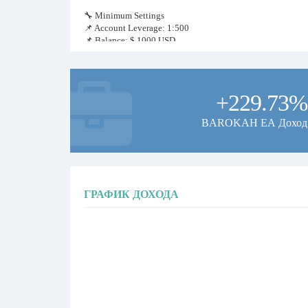
🔧 Minimum Settings
📌 Account Leverage: 1:500
📌 Balance: $ 1000 USD
📌 Use Fix Lot: 0.01
📌 Risk Management (Stop Loss): 95%
📌 Don't use max limit open trades
+229.73%
💡 It is recommended to copy trade on the same platform, t
BAROKAH EA Доход
🤝 Join our signal today! to keep your current subscription p
ГРАФИК ДОХОДА