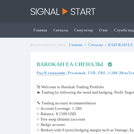
Главная
Сигналы
Симулятор
О нас
Служба под
Вы находитесь здесь :
Главная
Сигналы
BAROKAH EA
BAROKAH EA СИГНАЛЫ
Ряд В ожидании
, Реальный , USD , FBS , 1:200 ,MetaTr
🚀 Welcome to Barokah Trading Portfolio
🔥 Trading by following the trend and hedging. Profit Target
🔧 Trading account recommendation
✨ Account Leverage: 1:200
✨ Balance: $ 1500 USD
✨ Free swap (Islamic) account
✨ Hedge account
✨ Brokers with 0 (zero) hedging margin such as Vantage, E