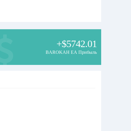
+$5742.01
 name.
BAROKAH EA Прибыль