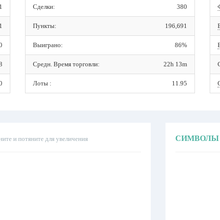
1
Сделки:
380
1
Пункты:
196,691
0
Выиграно:
86%
8
Средн. Время торговли:
22h 13m
0
Лоты :
11.95
СИМВОЛЫ
ните и потяните для увеличения