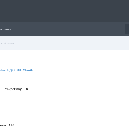
держки
Анализ
ader 4, $60.00/Month
 1-2% per day... 🔥
xness, XM