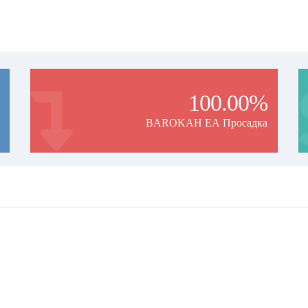
100.00%
o minimize the risk of slippage. You can find us on Vantage Copy Trading with same
BAROKAH EA Просадка
rice. Subscription prices will increase soon.