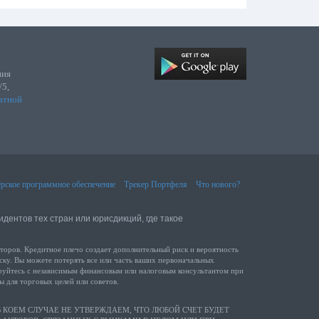
ния
/5,
атной
рское программное обеспечение
Трекер Портфеля
Что нового?
идентов тех стран или юрисдикций, где такое
ов. Кредитное плечо создает дополнительный риск и вероятность
ску. Вы можете потерять все или часть ваших первоначальных
тируйтесь с независимым финансовым или налоговым консультантом при
 для торговых целей или советов.
 КОЕМ СЛУЧАЕ НЕ УТВЕРЖДАЕМ, ЧТО ЛЮБОЙ СЧЕТ БУДЕТ