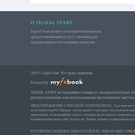
О SIGNAL START
Signal Start является интернет-магазином,
предоставляющим услугу сигналов для
подписчиков и поставщиков сигналов.
2026 © Signal Start. Все права защищены.
Powered By
SIGNAL START не принимает заявки от резидентов Israel, Ir
распространение или использование противоречит местны
ПРЕДУПРЕЖДЕНИЕ О ВЫСОКОЙ СТЕПЕНИ РИСКА: Торговля иностранной в
получения ущерба. Прежде чем вы решите торговать иностранной валю
инвестиций; не вкладывайте деньги, которые вы не можете позволить 
возникновении каких-либо вопросов. Любые данные и информация пред
РЕЗУЛЬТАТЫ ПРОШЛЫХ ПОКАЗАТЕЛЕЙ НЕ ОБЯЗАТЕЛЬНО СВИД