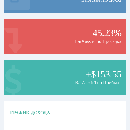
BarAussieTrio Доход
45.23%
BarAussieTrio Просадка
+$153.55
BarAussieTrio Прибыль
ГРАФИК ДОХОДА