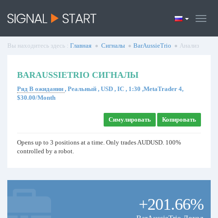
Вы находитесь здесь :
Главная
Сигналы
BarAussieTrio
Анализ
BARAUSSIETRIO СИГНАЛЫ
Ряд В ожидании
, Реальный , USD , IC , 1:30 ,MetaTrader 4,
$30.00/Month
Симулировать
Копировать
Opens up to 3 positions at a time. Only trades AUDUSD. 100%
controlled by a robot.
+201.66%