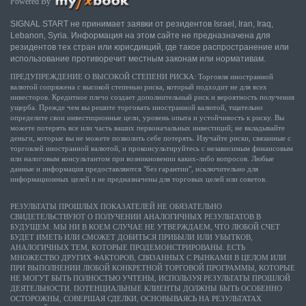
Powered By
SIGNAL START не принимает заявки от резидентов Israel, Iran, Iraq,
Lebanon, Syria. Информация на этом сайте не предназначена для
резидентов тех стран или юрисдикций, где такое распространение или
использование противоречит местным законам или нормативам.
ПРЕДУПРЕЖДЕНИЕ О ВЫСОКОЙ СТЕПЕНИ РИСКА: Торговля иностранной
валютой сопряжена с высокой степенью риска, который подходит не для всех
инвесторов. Кредитное плечо создает дополнительный риск и вероятность получения
ущерба. Прежде чем вы решите торговать иностранной валютой, тщательно
определите свои инвестиционные цели, уровень опыта и устойчивость к риску. Вы
можете потерять все или часть ваших первоначальных инвестиций; не вкладывайте
деньги, которые вы не можете позволить себе потерять. Изучайте риски, связанные с
торговлей иностранной валютой, и проконсультируйтесь с независимым финансовым
или налоговым консультантом при возникновении каких-либо вопросов. Любые
данные и информация предоставляются "без гарантии", исключительно для
информационных целей и не предназначены для торговых целей или советов.
РЕЗУЛЬТАТЫ ПРОШЛЫХ ПОКАЗАТЕЛЕЙ НЕ ОБЯЗАТЕЛЬНО
СВИДЕТЕЛЬСТВУЮТ О ПОЛУЧЕНИИ АНАЛОГИЧНЫХ РЕЗУЛЬТАТОВ В
БУДУЩЕМ. МЫ НИ В КОЕМ СЛУЧАЕ НЕ УТВЕРЖДАЕМ, ЧТО ЛЮБОЙ СЧЕТ
БУДЕТ ИМЕТЬ ИЛИ СМОЖЕТ ДОБИТЬСЯ ПРИБЫЛИ ИЛИ УБЫТКОВ,
АНАЛОГИЧНЫХ ТЕМ, КОТОРЫЕ ПРОДЕМОНСТРИРОВАНЫ. ЕСТЬ
МНОЖЕСТВО ДРУГИХ ФАКТОРОВ, СВЯЗАННЫХ С РЫНКАМИ В ЦЕЛОМ ИЛИ
ПРИ ВЫПОЛНЕНИИ ЛЮБОЙ КОНКРЕТНОЙ ТОРГОВОЙ ПРОГРАММЫ, КОТОРЫЕ
НЕ МОГУТ БЫТЬ ПОЛНОСТЬЮ УЧТЕНЫ, ИСПОЛЬЗУЯ РЕЗУЛЬТАТЫ ПРОШЛОЙ
ДЕЯТЕЛЬНОСТИ. ПОТЕНЦИАЛЬНЫЕ КЛИЕНТЫ ДОЛЖНЫ БЫТЬ ОСОБЕННО
ОСТОРОЖНЫ, СОВЕРШАЯ СДЕЛКИ, ОСНОВЫВАЯСЬ НА РЕЗУЛЬТАТАХ