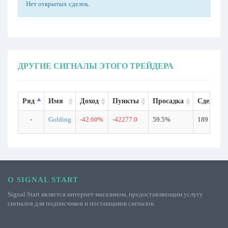
Нет открытых сделок.
ДРУГИЕ СИГНАЛЫ ЭТОГО ТРЕЙДЕРА
Ряд
Имя
Доход
Пункты
Просадка
Сделки
-
Golding
-42.60%
-42277.0
59.5%
189
О SIGNAL START
Signal Start является интернет-магазином, предоставляющим услугу
сигналов для подписчиков и поставщиков сигналов.