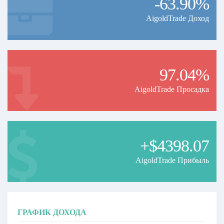
-63.90%
AigoldTrade Доход
97.04%
AigoldTrade Просадка
+$4398.07
AigoldTrade Прибыль
ГРАФИК ДОХОДА