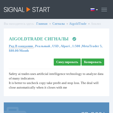
Вы находитесь здесь :
Главная
Сигналы
AigoldTrade
Анализ
AIGOLDTRADE СИГНАЛЫ
Ряд В ожидании
, Реальный , USD , Alpari , 1:500 ,MetaTrader 5,
$80.00/Month
Симулировать
Копировать
Safety ai trades uses artificial intelligence technology to analyze data
of many indicators.
It is better to uncheck copy take profit and stop loss. The deal will
close automatically when it closes with me