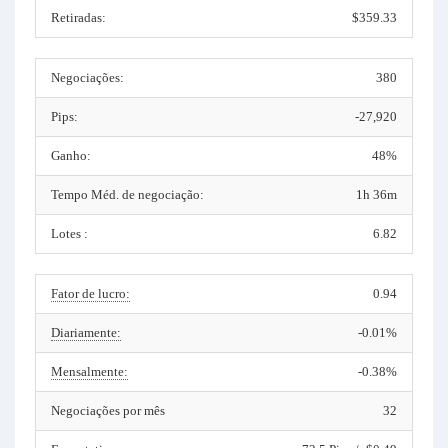
Retiradas:
$359.33
Negociações:
380
Pips:
-27,920
Ganho:
48%
Tempo Méd. de negociação:
1h 36m
Lotes :
6.82
Fator de lucro:
0.94
Diariamente:
-0.01%
Mensalmente:
-0.38%
Negociações por mês
32