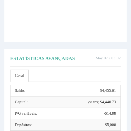
ESTATÍSTICAS AVANÇADAS
May 07 a 03:02
Geral
Saldo:
$4,455.61
Capital:
$4,440.73
(99.67%)
P/G variáveis:
-$14.88
Depósitos:
$5,000