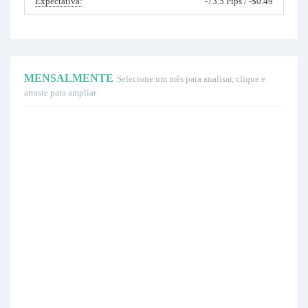
Expectativa:
-73.5 Pips / -$0.49
MENSALMENTE
Selecione um mês para analisar, clique e
arraste para ampliar