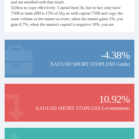
and am satisfied with that result.
5) How to copy effectively: Capital fund 5k, but in fact only have
750$ to trade (DD is 15% of 5k), so with capital 750$ and copy the
same volume as the master account, when the master gains 1%, you
gain 6.7%; when the master's capital is negative 10%, you are
negative 67%; when the master loses the fund (negative 15%), you
will lose 100% of the capital, which is 750$.
Let's look at the long-term goals of 5, 10 ... 20, 30 years....
-4.38%
XAUUSD SHORT STOPLOSS Ganho
10.92%
XAUUSD SHORT STOPLOSS Levantamento