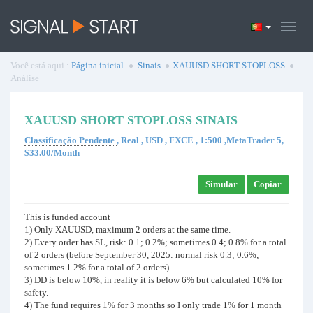
Você está aqui :
Página inicial
Sinais
XAUUSD SHORT STOPLOSS
Análise
XAUUSD SHORT STOPLOSS SINAIS
Classificação Pendente
, Real , USD , FXCE , 1:500 ,MetaTrader 5,
$33.00/Month
Simular
Copiar
This is funded account
1) Only XAUUSD, maximum 2 orders at the same time.
2) Every order has SL, risk: 0.1; 0.2%; sometimes 0.4; 0.8% for a total
of 2 orders (before September 30, 2025: normal risk 0.3; 0.6%;
sometimes 1.2% for a total of 2 orders).
3) DD is below 10%, in reality it is below 6% but calculated 10% for
safety.
4) The fund requires 1% for 3 months so I only trade 1% for 1 month