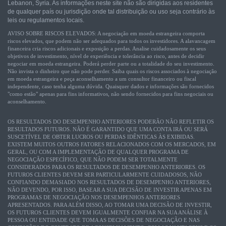
Lebanon, Syria. As informações neste site não são dirigidas aos residentes
de qualquer país ou jurisdição onde tal distribuição ou uso seja contrário às
leis ou regulamentos locais.
AVISO SOBRE RISCOS ELEVADOS: A negociação em moeda estrangeira comporta
riscos elevados, que podem não ser adequados para todos os investidores. A alavancagem
financeira cria riscos adicionais e exposição a perdas. Analise cuidadosamente os seus
objetivos de investimento, nível de experiência e tolerância ao risco, antes de decidir
negociar em moeda estrangeira. Poderá perder parte ou a totalidade do seu investimento.
Não invista o dinheiro que não pode perder. Saiba quais os riscos associados à negociação
em moeda estrangeira e peça aconselhamento a um consultor financeiro ou fiscal
independente, caso tenha alguma dúvida. Quaisquer dados e informações são fornecidos
"como estão" apenas para fins informativos, não sendo fornecidos para fins negociais ou
aconselhamento.
OS RESULTADOS DO DESEMPENHO ANTERIORES PODERÃO NÃO REFLETIR OS
RESULTADOS FUTUROS. NÃO É GARANTIDO QUE UMA CONTA IRÁ OU SERÁ
SUSCETÍVEL DE OBTER LUCROS OU PERDAS IDÊNTICAS ÀS EXIBIDAS.
EXISTEM MUITOS OUTROS FATORES RELACIONADOS COM OS MERCADOS, EM
GERAL, OU COM A IMPLEMENTAÇÃO DE QUALQUER PROGRAMA DE
NEGOCIAÇÃO ESPECÍFICO, QUE NÃO PODEM SER TOTALMENTE
CONSIDERADOS PARA OS RESULTADOS DE DESEMPENHO ANTERIORES. OS
FUTUROS CLIENTES DEVEM SER PARTICULARMENTE CUIDADOSOS, NÃO
CONFIANDO DEMASIADO NOS RESULTADOS DE DESEMPENHO ANTERIORES,
NÃO DEVENDO, POR ISSO, BASEAR A SUA DECISÃO DE INVESTIR APENAS EM
PROGRAMAS DE NEGOCIAÇÃO NOS DESEMPENHOS ANTERIORES
APRESENTADOS. PARA ALÉM DISSO, AO TOMAR UMA DECISÃO DE INVESTIR,
OS FUTUROS CLIENTES DEVEM IGUALMENTE CONFIAR NA SUA ANÁLISE À
PESSOA OU ENTIDADE QUE TOMA AS DECISÕES DE NEGOCIAÇÃO E NAS