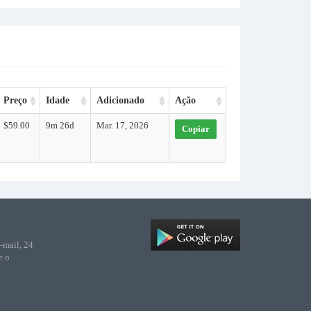
Preço
Idade
Adicionado
Ação
$59.00
9m 26d
Mar. 17, 2026
Copiar
-mail, 24
e o