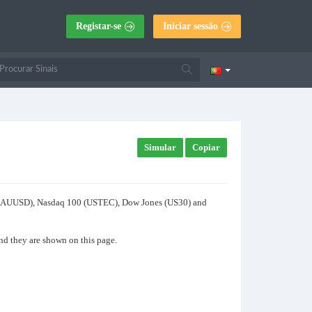
Registar-se
Iniciar sessão
Simular
Copiar
old (XAUUSD), Nasdaq 100 (USTEC), Dow Jones (US30) and
and they are shown on this page.