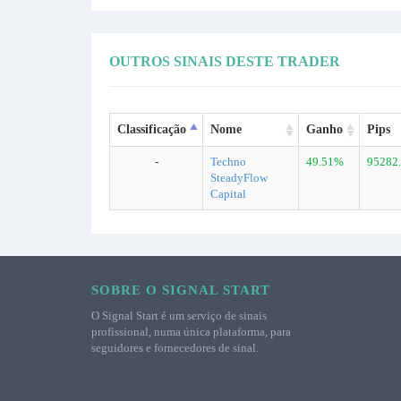
OUTROS SINAIS DESTE TRADER
Classificação
Nome
Ganho
Pips
-
Techno
49.51%
95282
SteadyFlow
Capital
SOBRE O SIGNAL START
O Signal Start é um serviço de sinais
profissional, numa única plataforma, para
seguidores e fornecedores de sinal.