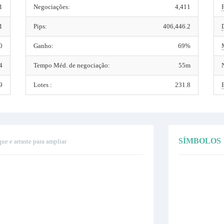
1
Negociações:
4,411
1
Pips:
406,446.2
0
Ganho:
69%
4
Tempo Méd. de negociação:
55m
9
Lotes :
231.8
SÍMBOLOS
que e arraste para ampliar