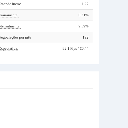
Fator de lucro:
1.27
Diariamente:
0.31%
Mensalmente:
9.59%
Negociações por mês
192
Expectativa:
92.1 Pips / €0.44