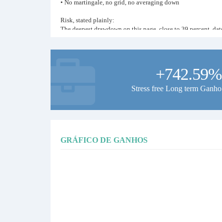
• No martingale, no grid, no averaging down
Risk, stated plainly:
The deepest drawdown on this page, close to 39 percent, dat
account the same rules size positions as designed. Drawdowns 
and losing months both stay on the record. No predictions a
If you copy this signal:
+742.59%
• Let the system run without interference
• Size your copy to a drawdown you can sit through, the mas
Stress free Long term Ganho
• Judge the record over months and years, not weeks
Full live history and all our public signals: technotrader.net
Systematic since 2018. Patience and discipline, nothing else
GRÁFICO DE GANHOS