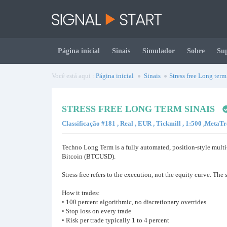
Página inicial
Sinais
Simulador
Sobre
Su
Você está aqui :
Página inicial
Sinais
Stress free Long term
STRESS FREE LONG TERM SINAIS
Classificação #181 , Real , EUR , Tickmill , 1:500 ,MetaT
Techno Long Term is a fully automated, position-style mult
Bitcoin (BTCUSD).
Stress free refers to the execution, not the equity curve. Th
How it trades:
• 100 percent algorithmic, no discretionary overrides
• Stop loss on every trade
• Risk per trade typically 1 to 4 percent