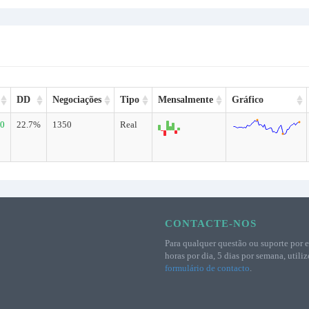
DD
Negociações
Tipo
Mensalmente
Gráfico
.0
22.7%
1350
Real
CONTACTE-NOS
Para qualquer questão ou suporte por e
horas por dia, 5 dias por semana, utiliz
formulário de contacto
.