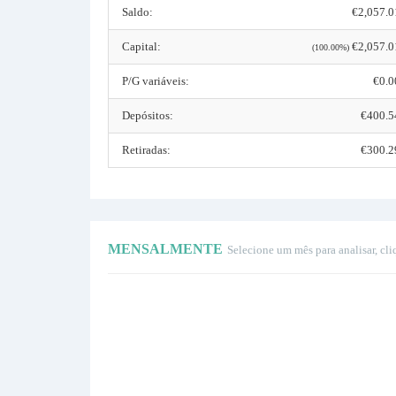
Saldo:
€2,057.0
Capital:
€2,057.0
(100.00%)
P/G variáveis:
€0.0
Depósitos:
€400.5
Retiradas:
€300.2
MENSALMENTE
Selecione um mês para analisar, cli