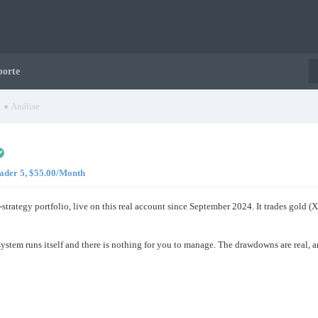
porte
Análise
rader 5, $55.00/Month
i-strategy portfolio, live on this real account since September 2024. It trades g
e system runs itself and there is nothing for you to manage. The drawdowns are real, 