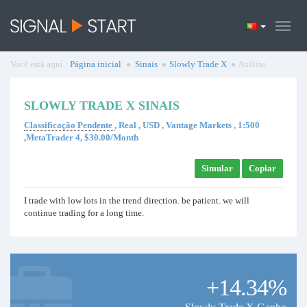
Você está aqui :
Página inicial
Sinais
Slowly Trade X
Análise
SLOWLY TRADE X SINAIS
Classificação Pendente
, Real , USD , Vantage Markets , 1:500
,MetaTrader 4, $30.00/Month
Simular
Copiar
I trade with low lots in the trend direction. be patient. we will
continue trading for a long time.
+14.34%