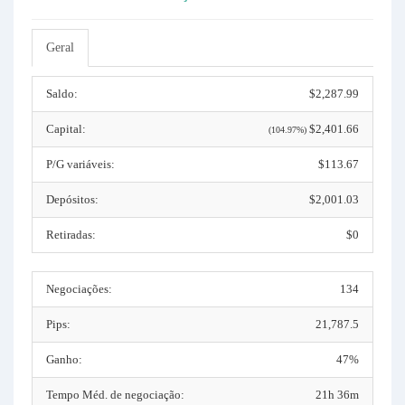
Geral
Saldo:
$2,287.99
Capital:
$2,401.66
(104.97%)
P/G variáveis:
$113.67
Depósitos:
$2,001.03
Retiradas:
$0
Negociações:
134
Pips:
21,787.5
Ganho:
47%
Tempo Méd. de negociação:
21h 36m