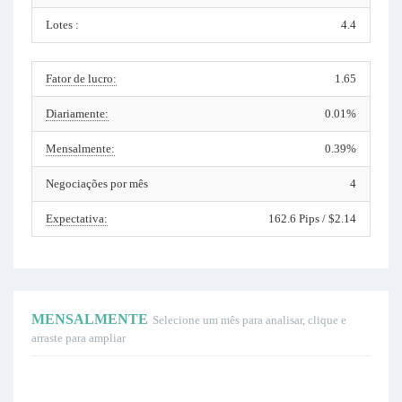
Lotes :
4.4
Fator de lucro:
1.65
Diariamente:
0.01%
Mensalmente:
0.39%
Negociações por mês
4
Expectativa:
162.6 Pips / $2.14
MENSALMENTE
Selecione um mês para analisar, clique e
arraste para ampliar