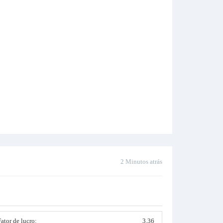
2 Minutos atrás
Fator de lucro:
3.36