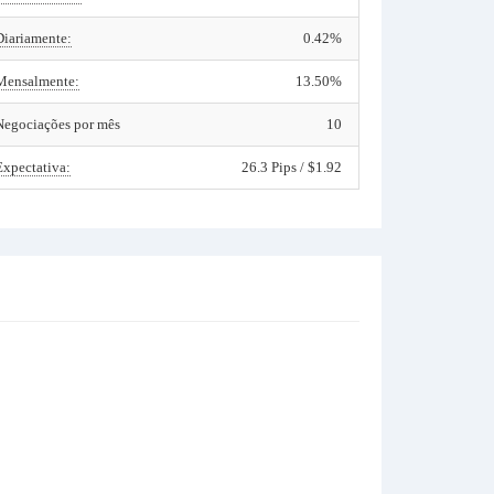
Diariamente:
0.42%
Mensalmente:
13.50%
Negociações por mês
10
Expectativa:
26.3 Pips / $1.92