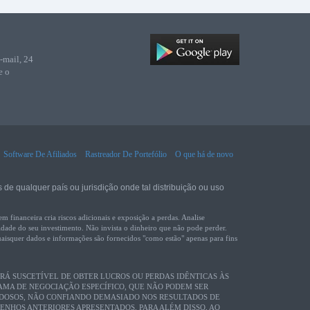
-mail, 24
e o
Software De Afiliados
Rastreador De Portefólio
O que há de novo
 de qualquer país ou jurisdição onde tal distribuição ou uso
nanceira cria riscos adicionais e exposição a perdas. Analise
lidade do seu investimento. Não invista o dinheiro que não pode perder.
uaisquer dados e informações são fornecidos "como estão" apenas para fins
RÁ SUSCETÍVEL DE OBTER LUCROS OU PERDAS IDÊNTICAS ÀS
MA DE NEGOCIAÇÃO ESPECÍFICO, QUE NÃO PODEM SER
ADOSOS, NÃO CONFIANDO DEMASIADO NOS RESULTADOS DE
ENHOS ANTERIORES APRESENTADOS. PARA ALÉM DISSO, AO