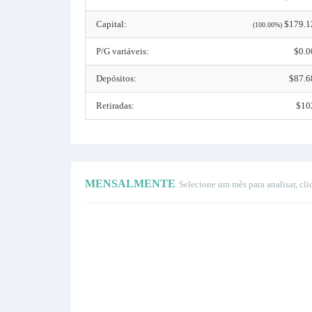
Capital:
$179.1
(100.00%)
P/G variáveis:
$0.0
Depósitos:
$87.6
Retiradas:
$10
MENSALMENTE
Selecione um mês para analisar, cli