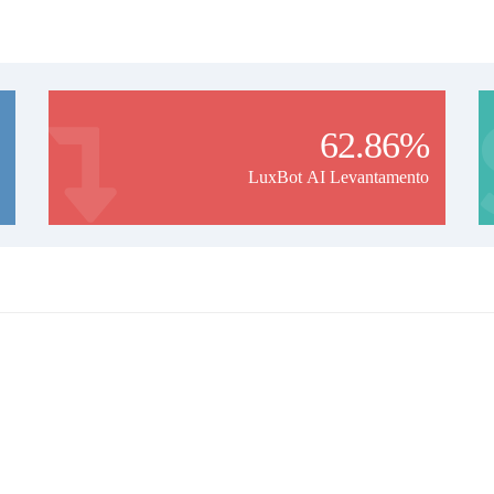
62.86%
LuxBot AI Levantamento