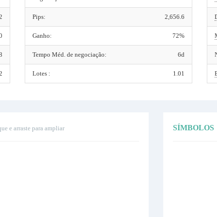
2
Pips:
2,656.6
0
Ganho:
72%
8
Tempo Méd. de negociação:
6d
2
Lotes :
1.01
SÍMBOLOS
que e arraste para ampliar