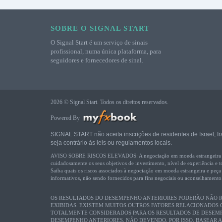
SOBRE O SIGNAL START
O Signal Start é um serviço de sinais
profissional, numa única plataforma, para
seguidores e fornecedores de sinal.
2026 © Signal Start. Todos os direitos reservados.
Powered By
SIGNAL START não aceita inscrições de residentes de Israel, Ira
seja contrário às leis ou regulamentos locais.
AVISO SOBRE RISCOS ELEVADOS: A negociação em moeda estrangeira comport
cuidadosamente os seus objetivos de investimento, nível de experiência e t
Saiba quais os riscos associados à negociação em moeda estrangeira e peç
informativos, não sendo fornecidos para fins negociais ou aconselhamento
OS RESULTADOS DO DESEMPENHO ANTERIORES PODERÃO NÃO RE
EXIBIDAS. EXISTEM MUITOS OUTROS FATORES RELACIONADOS
TOTALMENTE CONSIDERADOS PARA OS RESULTADOS DE DESEMP
DESEMPENHO ANTERIORES, NÃO DEVENDO, POR ISSO, BASEAR 