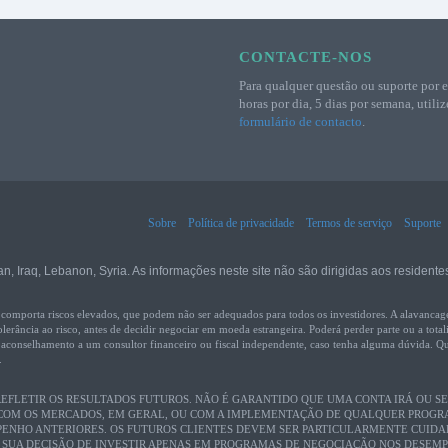
CONTACTE-NOS
Para qualquer questão ou suporte por e
horas por dia, 5 dias por semana, utiliz
formulário de contacto
.
Sobre
Política de privacidade
Termos de serviço
Suporte
n, Iraq, Lebanon, Syria. As informações neste site não são dirigidas aos residentes
a riscos elevados, que podem não ser adequados para todos os investidores. A alavancagem fi
olerância ao risco, antes de decidir negociar em moeda estrangeira. Poderá perder parte ou a tota
a aconselhamento a um consultor financeiro ou fiscal independente, caso tenha alguma dúvida. Q
.
FLETIR OS RESULTADOS FUTUROS. NÃO É GARANTIDO QUE UMA CONTA IRÁ OU SE
 COM OS MERCADOS, EM GERAL, OU COM A IMPLEMENTAÇÃO DE QUALQUER PROGRA
ENHO ANTERIORES. OS FUTUROS CLIENTES DEVEM SER PARTICULARMENTE CUID
A SUA DECISÃO DE INVESTIR APENAS EM PROGRAMAS DE NEGOCIAÇÃO NOS DESEMP