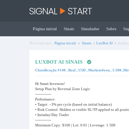
Página inicial
Sinais
Simulador
Sobre
Su
Você está aqui :
Página inicial
Sinais
LuxBot AI
Análise
LUXBOT AI SINAIS
Classificação #140 , Real , USD , Markets4you , 1:500 ,M
Hi Smart Investors!
Setup Plan by Reversal Zone Logic
--------------
Performance:
• Target: ~3% per cycle (based on initial balance)
• Risk Control: Hidden or visible SL/TP applied to all posit
• Intraday/Day Trader
--------------
Minimum Copy: $100 | Lot: 0.01 | Leverage: 1:500