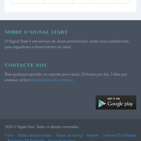
SOBRE O SIGNAL START
O Signal Start é um serviço de sinais profissional, numa única plataforma,
para seguidores e fornecedores de sinal.
CONTACTE-NOS
Para qualquer questão ou suporte por e-mail, 24 horas por dia, 5 dias por
semana, utilize o
formulário de contacto
.
2026 © Signal Start. Todos os direitos reservados.
Sobre
Política de privacidade
Termos de serviço
Suporte
Software De Afiliados
Rastreador De Portefólio
O que há de novo