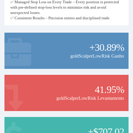
✅ Managed Stop Loss on Every Trade – Every position is protected
with pre-defined stop-loss levels to minimize risk and avoid
unexpected losses.
✅ Consistent Results – Precision entries and disciplined trade
management for long-term profitability.
If you’re looking for reliable signals with proven risk management,
this is the service for you.
+30.89%
goldScalperLowRisk Ganho
41.95%
goldScalperLowRisk Levantamento
+$707.02