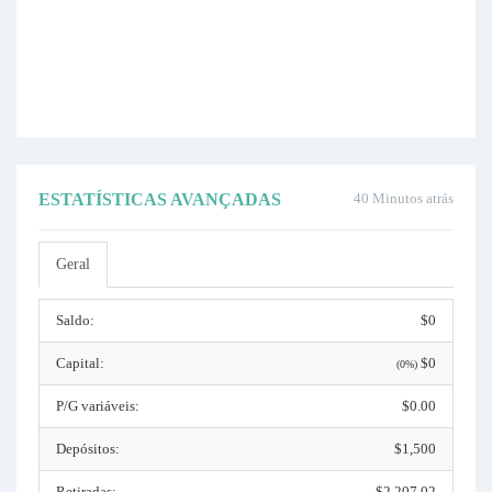
ESTATÍSTICAS AVANÇADAS
40 Minutos atrás
Geral
Saldo:
$0
Capital:
$0
(0%)
P/G variáveis:
$0.00
Depósitos:
$1,500
Retiradas:
$2,207.02