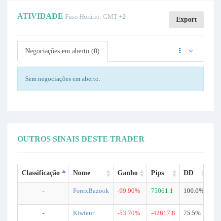
ATIVIDADE
Fuso Horário: GMT +2
Export
Negociações em aberto (0)
Sem negociações em aberto.
OUTROS SINAIS DESTE TRADER
Classificação
Nome
Ganho
Pips
DD
Ne
-
ForexBazook
-99.90%
75061.1
100.0%
75
-
Kiwieur
-53.70%
-42617.8
75.5%
97