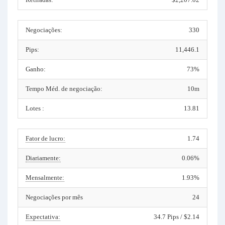
Negociações:
330
Pips:
11,446.1
Ganho:
73%
Tempo Méd. de negociação:
10m
Lotes :
13.81
Fator de lucro:
1.74
Diariamente:
0.06%
Mensalmente:
1.93%
Negociações por mês
24
Expectativa:
34.7 Pips / $2.14