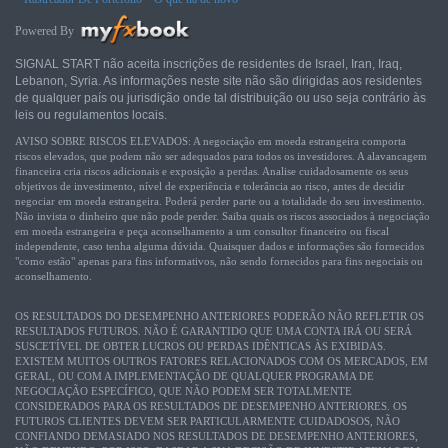
Powered By
SIGNAL START não aceita inscrições de residentes de Israel, Iran, Iraq,
Lebanon, Syria. As informações neste site não são dirigidas aos residentes
de qualquer país ou jurisdição onde tal distribuição ou uso seja contrário às
leis ou regulamentos locais.
AVISO SOBRE RISCOS ELEVADOS: A negociação em moeda estrangeira comporta
riscos elevados, que podem não ser adequados para todos os investidores. A alavancagem
financeira cria riscos adicionais e exposição a perdas. Analise cuidadosamente os seus
objetivos de investimento, nível de experiência e tolerância ao risco, antes de decidir
negociar em moeda estrangeira. Poderá perder parte ou a totalidade do seu investimento.
Não invista o dinheiro que não pode perder. Saiba quais os riscos associados à negociação
em moeda estrangeira e peça aconselhamento a um consultor financeiro ou fiscal
independente, caso tenha alguma dúvida. Quaisquer dados e informações são fornecidos
"como estão" apenas para fins informativos, não sendo fornecidos para fins negociais ou
aconselhamento.
OS RESULTADOS DO DESEMPENHO ANTERIORES PODERÃO NÃO REFLETIR OS
RESULTADOS FUTUROS. NÃO É GARANTIDO QUE UMA CONTA IRÁ OU SERÁ
SUSCETÍVEL DE OBTER LUCROS OU PERDAS IDÊNTICAS ÀS EXIBIDAS.
EXISTEM MUITOS OUTROS FATORES RELACIONADOS COM OS MERCADOS, EM
GERAL, OU COM A IMPLEMENTAÇÃO DE QUALQUER PROGRAMA DE
NEGOCIAÇÃO ESPECÍFICO, QUE NÃO PODEM SER TOTALMENTE
CONSIDERADOS PARA OS RESULTADOS DE DESEMPENHO ANTERIORES. OS
FUTUROS CLIENTES DEVEM SER PARTICULARMENTE CUIDADOSOS, NÃO
CONFIANDO DEMASIADO NOS RESULTADOS DE DESEMPENHO ANTERIORES,