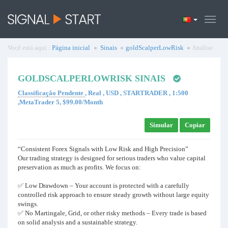
Você está aqui :
Página inicial
Sinais
goldScalperLowRisk
Análise
GOLDSCALPERLOWRISK SINAIS
Classificação Pendente
, Real , USD , STARTRADER , 1:500
,MetaTrader 5, $99.00/Month
Simular
Copiar
“Consistent Forex Signals with Low Risk and High Precision”
Our trading strategy is designed for serious traders who value capital
preservation as much as profits. We focus on:
✅ Low Drawdown – Your account is protected with a carefully
controlled risk approach to ensure steady growth without large equity
swings.
✅ No Martingale, Grid, or other risky methods – Every trade is based
on solid analysis and a sustainable strategy.