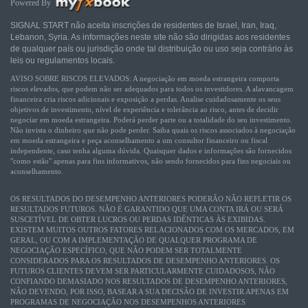
Powered By
SIGNAL START não aceita inscrições de residentes de Israel, Iran, Iraq,
Lebanon, Syria. As informações neste site não são dirigidas aos residentes
de qualquer país ou jurisdição onde tal distribuição ou uso seja contrário às
leis ou regulamentos locais.
AVISO SOBRE RISCOS ELEVADOS: A negociação em moeda estrangeira comporta
riscos elevados, que podem não ser adequados para todos os investidores. A alavancagem
financeira cria riscos adicionais e exposição a perdas. Analise cuidadosamente os seus
objetivos de investimento, nível de experiência e tolerância ao risco, antes de decidir
negociar em moeda estrangeira. Poderá perder parte ou a totalidade do seu investimento.
Não invista o dinheiro que não pode perder. Saiba quais os riscos associados à negociação
em moeda estrangeira e peça aconselhamento a um consultor financeiro ou fiscal
independente, caso tenha alguma dúvida. Quaisquer dados e informações são fornecidos
"como estão" apenas para fins informativos, não sendo fornecidos para fins negociais ou
aconselhamento.
OS RESULTADOS DO DESEMPENHO ANTERIORES PODERÃO NÃO REFLETIR OS
RESULTADOS FUTUROS. NÃO É GARANTIDO QUE UMA CONTA IRÁ OU SERÁ
SUSCETÍVEL DE OBTER LUCROS OU PERDAS IDÊNTICAS ÀS EXIBIDAS.
EXISTEM MUITOS OUTROS FATORES RELACIONADOS COM OS MERCADOS, EM
GERAL, OU COM A IMPLEMENTAÇÃO DE QUALQUER PROGRAMA DE
NEGOCIAÇÃO ESPECÍFICO, QUE NÃO PODEM SER TOTALMENTE
CONSIDERADOS PARA OS RESULTADOS DE DESEMPENHO ANTERIORES. OS
FUTUROS CLIENTES DEVEM SER PARTICULARMENTE CUIDADOSOS, NÃO
CONFIANDO DEMASIADO NOS RESULTADOS DE DESEMPENHO ANTERIORES,
NÃO DEVENDO, POR ISSO, BASEAR A SUA DECISÃO DE INVESTIR APENAS EM
PROGRAMAS DE NEGOCIAÇÃO NOS DESEMPENHOS ANTERIORES