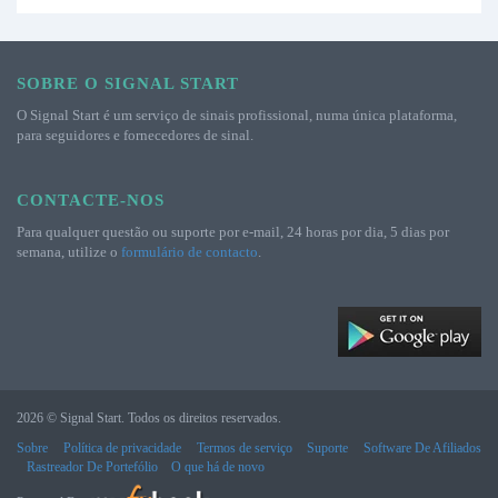
SOBRE O SIGNAL START
O Signal Start é um serviço de sinais profissional, numa única plataforma,
para seguidores e fornecedores de sinal.
CONTACTE-NOS
Para qualquer questão ou suporte por e-mail, 24 horas por dia, 5 dias por
semana, utilize o
formulário de contacto
.
2026 © Signal Start. Todos os direitos reservados.
Sobre
Política de privacidade
Termos de serviço
Suporte
Software De Afiliados
Rastreador De Portefólio
O que há de novo