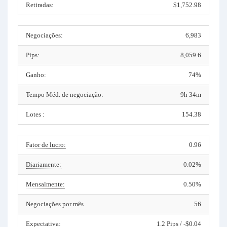
Retiradas:
$1,752.98
Negociações:
6,983
Pips:
8,059.6
Ganho:
74%
Tempo Méd. de negociação:
9h 34m
Lotes :
154.38
Fator de lucro:
0.96
Diariamente:
0.02%
Mensalmente:
0.50%
Negociações por mês
56
Expectativa:
1.2 Pips / -$0.04