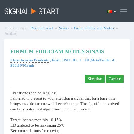
Você está aqui :
Página inicial
Sinais
Firmum Fiduciam Motus
Análise
FIRMUM FIDUCIAM MOTUS SINAIS
Classificação Pendente
, Real , USD , IC , 1:500 ,MetaTrader 4,
$55.00/Month
Simular
Copiar
Dear friends and colleagues!
I am glad to present to your attention a signal that for a long time
brings a stable income with low risk target. The algorithm involved
carefully optimized algorithms in the real market.
Target income monthly 10-15%
DD targeted to be maximum 25%
Recommendations for copying: