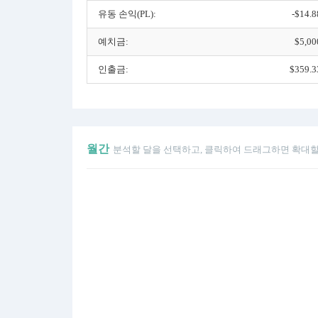
유동 손익(PL):
-$14.8
예치금:
$5,00
인출금:
$359.3
월간
분석할 달을 선택하고, 클릭하여 드래그하면 확대할