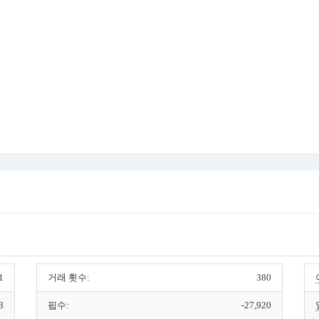
1
거래 횟수:
380
3
핍수:
-27,920