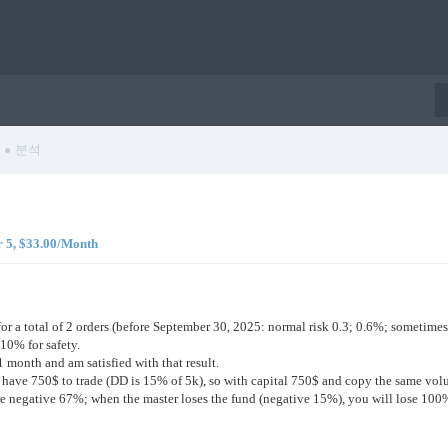
분석
 5, $33.00/Month
or a total of 2 orders (before September 30, 2025: normal risk 0.3; 0.6%; sometimes 1
10% for safety.
 month and am satisfied with that result.
ly have 750$ to trade (DD is 15% of 5k), so with capital 750$ and copy the same vo
re negative 67%; when the master loses the fund (negative 15%), you will lose 100%