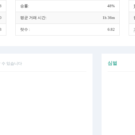
8
승률:
48%
0
평균 거래 시간:
1h 36m
3
랏수 :
6.82
심벌
 수 있습니다