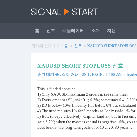
홈
신호
시뮬레이터
소개
지원
귀하의 현재 위치 :
홈
신호
XAUUSD SHORT STOPLOSS
XAUUSD SHORT STOPLOSS 신호
순위 대기 중
, 실제 거래 , USD , FXCE , 1:500 ,MetaTrader
This is funded account
1) Only XAUUSD, maximum 2 orders at the same time.
2) Every order has SL, risk: 0.1; 0.2%; sometimes 0.4; 0.8% f
3) DD is below 10%, in reality it is below 6% but calculated 
4) The fund requires 1% for 3 months so I only trade 1% for 1
5) How to copy effectively: Capital fund 5k, but in fact on
gain 6.7%; when the master's capital is negative 10%, you a
Let's look at the long-term goals of 5, 10 ... 20, 30 years....