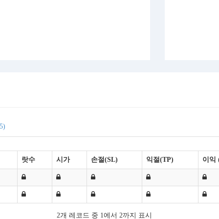
5)
랏수
시가
손절(SL)
익절(TP)
이익 
2개 레코드 중 1에서 2까지 표시