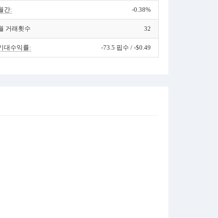
월간:
-0.38%
월 거래횟수
32
기대수익률:
-73.5 핍수 / -$0.49