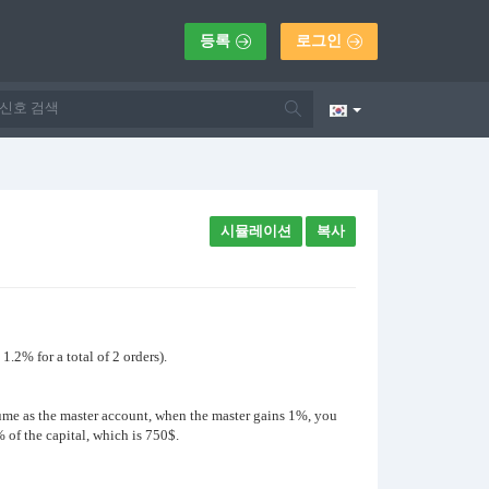
등록
로그인
시뮬레이션
복사
.2% for a total of 2 orders).
lume as the master account, when the master gains 1%, you
 of the capital, which is 750$.