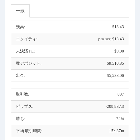
一般
残高:
$13.43
エクイティ:
$13.43
(100.00%)
未決済 PL:
$0.00
数デポジット:
$9,510.85
出金:
$5,583.06
取引数:
837
ピップス:
-209,987.3
勝ち:
74%
平均 取引時間:
15h 37m