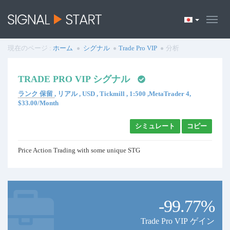
現在のページ :
ホーム
シグナル
Trade Pro VIP
分析
TRADE PRO VIP シグナル
ランク 保留
, リアル , USD , Tickmill , 1:500 ,MetaTrader 4,
$33.00/Month
シミュレート
コピー
Price Action Trading with some unique STG
-99.77%
Trade Pro VIP ゲイン