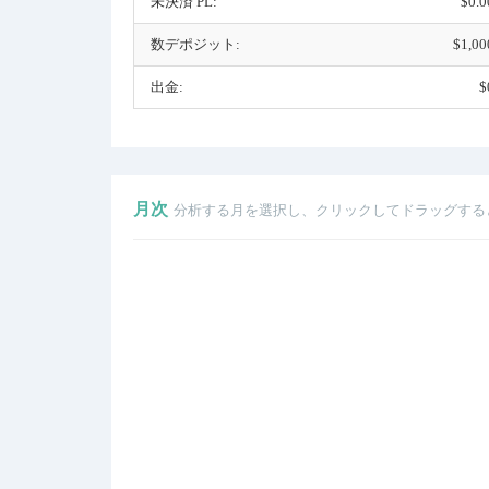
未決済 PL:
$0.0
数デポジット:
$1,00
出金:
$
月次
分析する月を選択し、クリックしてドラッグする