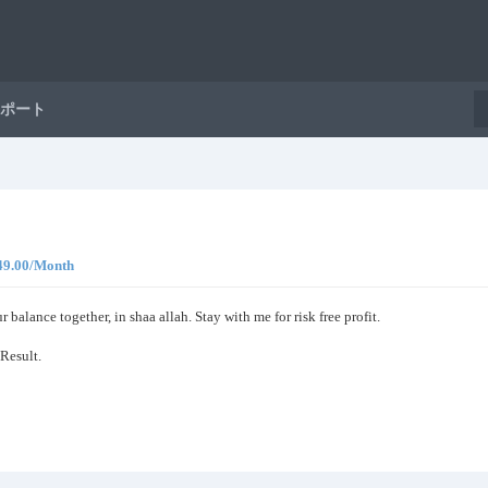
ポート
$49.00/Month
r balance together, in shaa allah. Stay with me for risk free profit.
Result.