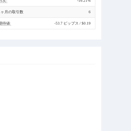
月次:
-16.21%
1ヶ月の取引数
6
期待値:
-53.7 ピップス / $0.19