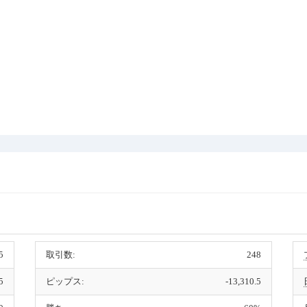
5
取引数:
248
5
ピップス:
-13,310.5