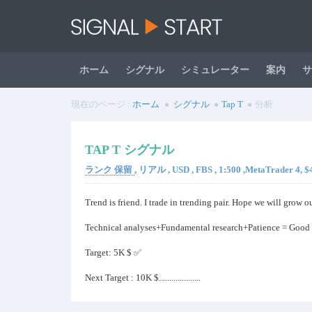
ホーム
シグナル
シミュレーター
案内
サ
現在のページ :
ホーム
シグナル
Tap T
分析
TAP T シグナル
ランク 保留
, リアル , USD , FBS , 1:500 ,MetaTrader 4, 
Trend is friend. I trade in trending pair. Hope we will grow ou
Technical analyses+Fundamental research+Patience = Good 
Target: 5K $ ✅
Next Target : 10K $....................