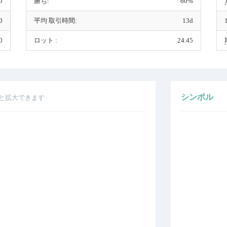
0
勝ち:
60%
0
平均 取引時間:
13d
0
ロット :
24.45
シンボル
と拡大できます