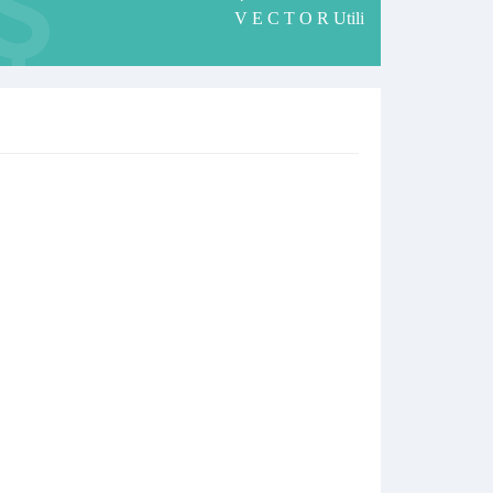
V E C T O R Utili