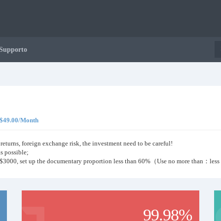
Supporto
, $49.00/Month
 returns, foreign exchange risk, the investment need to be careful!
as possible;
han $3000, set up the documentary proportion less than 60%（Use no more than：le
99.98%