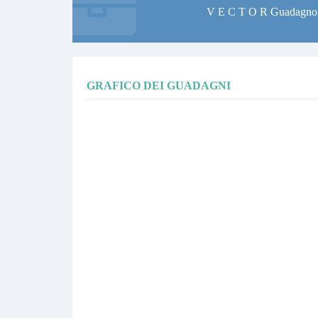
V E C T O R Guadagno
GRAFICO DEI GUADAGNI