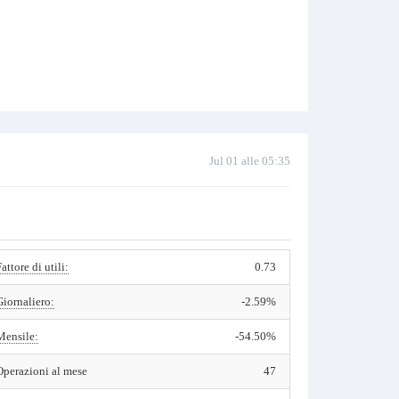
Jul 01 alle 05:35
Fattore di utili:
0.73
Giornaliero:
-2.59%
Mensile:
-54.50%
Operazioni al mese
47