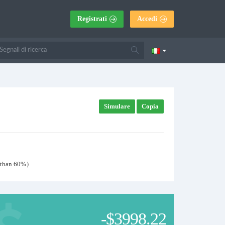
Registrati
Accedi
Simulare
Copia
ss than 60%）
-$3998.22