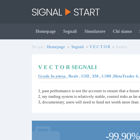
Homepage
Segnali
Simulatore
Chi siamo
Sei qui :
Homepage
Segnali
V E C T O R
Analisi
V E C T O R SEGNALI
Grado In attesa
, Reale , USD , XM , 1:500 ,MetaTrader 4
1, past performance is not the account to ensure that a future
2, my trading system is relatively stable, control risks as far 
3, documentary, users will need to fund net worth more t
-99.90%