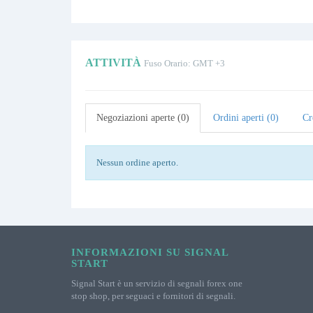
ATTIVITÀ
Fuso Orario: GMT +3
Negoziazioni aperte (0)
Ordini aperti (0)
Cr
Nessun ordine aperto.
INFORMAZIONI SU SIGNAL
START
Signal Start è un servizio di segnali forex one
stop shop, per seguaci e fornitori di segnali.