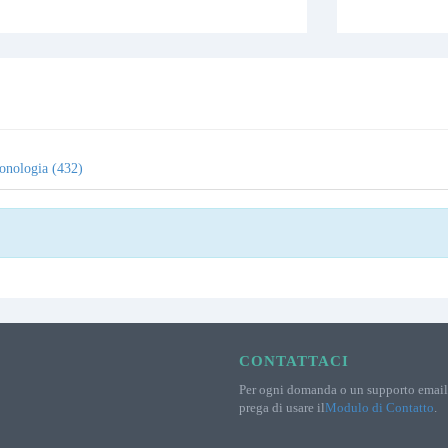
onologia (432)
CONTATTACI
Per ogni domanda o un supporto email 
prega di usare il
Modulo di Contatto
.