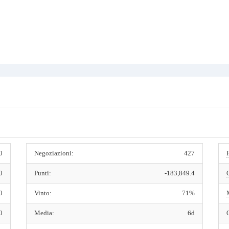
0
Negoziazioni:
427
0
Punti:
-183,849.4
0
Vinto:
71%
0
Media:
6d