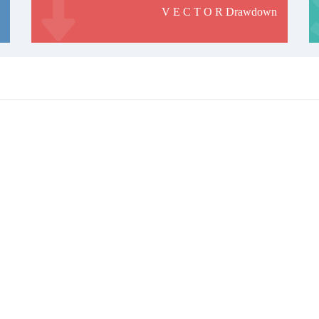
V E C T O R Drawdown