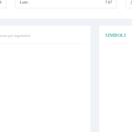
8
Lotti :
7.67
SIMBOLI
scina per ingrandire