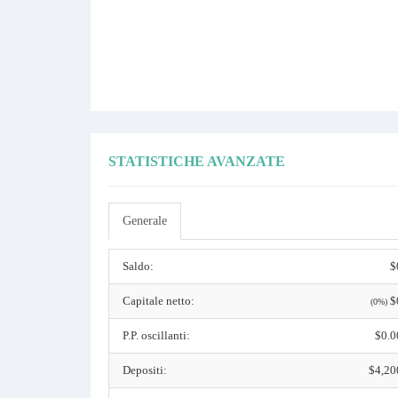
STATISTICHE AVANZATE
Generale
Saldo:
$
Capitale netto:
$
(0%)
P.P. oscillanti:
$0.0
Depositi:
$4,20