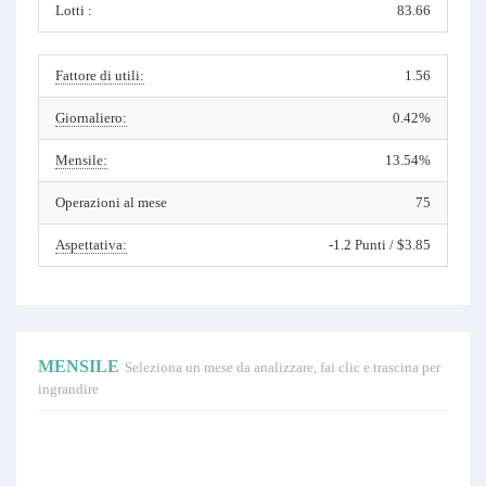
Lotti :
83.66
Fattore di utili:
1.56
Giornaliero:
0.42%
Mensile:
13.54%
Operazioni al mese
75
Aspettativa:
-1.2 Punti / $3.85
MENSILE
Seleziona un mese da analizzare, fai clic e trascina per
ingrandire