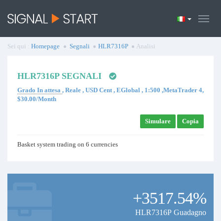
Sei qui :
Homepage
Segnali
HLR7316P
Analisi
HLR7316P SEGNALI
Grado In attesa
, Reale , USD Cent , EGlobal , 1:500 ,MetaTrader 4,
$30.00/Month
Simulare
Copia
Basket system trading on 6 currencies
+3517.54%
HLR7316P Guadagno