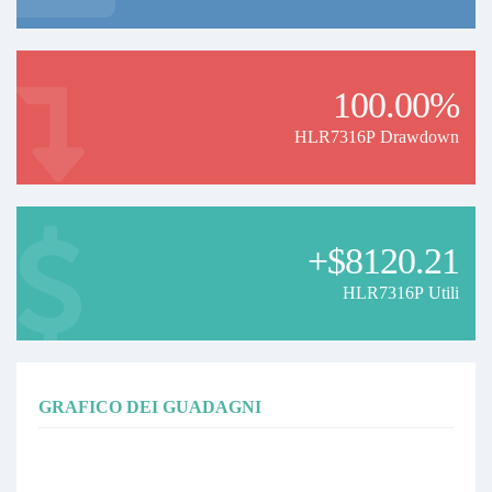
100.00%
HLR7316P Drawdown
+$8120.21
HLR7316P Utili
GRAFICO DEI GUADAGNI