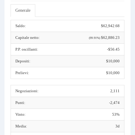
Generale
Saldo:
$62,942.68
Capitale netto:
$62,886.23
(99.91%)
P.P. oscillanti:
-$56.45
Depositi:
$10,000
Prelievi:
$10,000
Negoziazioni:
2,111
Punti:
-2,474
Vinto:
53%
Media:
3d