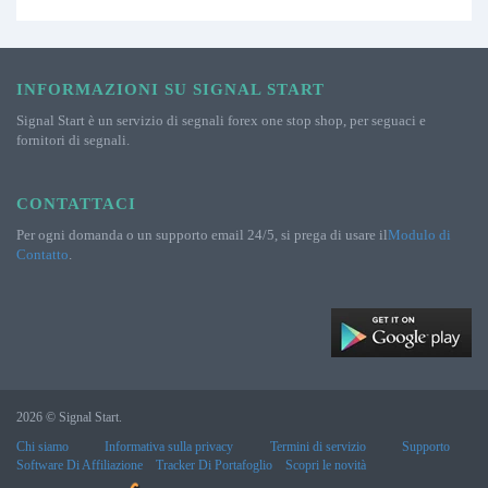
INFORMAZIONI SU SIGNAL START
Signal Start è un servizio di segnali forex one stop shop, per seguaci e
fornitori di segnali.
CONTATTACI
Per ogni domanda o un supporto email 24/5, si prega di usare il
Modulo di
Contatto
.
2026 © Signal Start.
Chi siamo
Informativa sulla privacy
Termini di servizio
Supporto
Software Di Affiliazione
Tracker Di Portafoglio
Scopri le novità