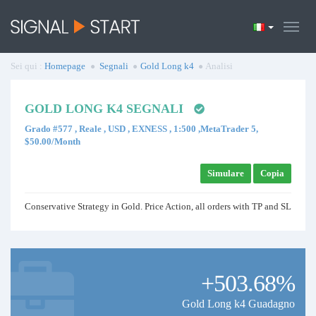
Sei qui :
Homepage
Segnali
Gold Long k4
Analisi
GOLD LONG K4 SEGNALI
Grado #577 , Reale , USD , EXNESS , 1:500 ,MetaTrader 5,
$50.00/Month
Simulare
Copia
Conservative Strategy in Gold. Price Action, all orders with TP and SL
+503.68%
Gold Long k4 Guadagno