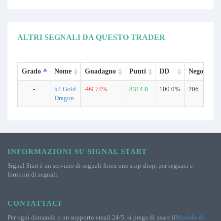
ALTRI SEGNALI DA QUESTO TRADER
Grado
Nome
Guadagno
Punti
DD
Negoziazio
-
k4 Gold
-99.74%
8314.0
100.0%
206
Dragon
INFORMAZIONI SU SIGNAL START
Signal Start è un servizio di segnali forex one stop shop, per seguaci e
fornitori di segnali.
CONTATTACI
Per ogni domanda o un supporto email 24/5, si prega di usare il
Modulo di