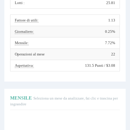
Lotti :
25.81
Fattore di utili:
1.13
Giornaliero:
0.25%
Mensile:
7.72%
Operazioni al mese
22
Aspettativa:
131.5 Punti / $3.08
MENSILE
Seleziona un mese da analizzare, fai clic e trascina per
ingrandire