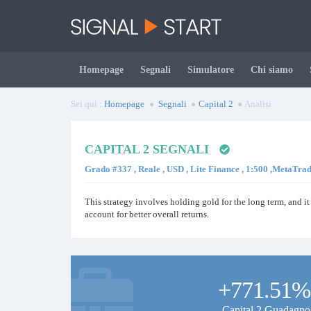
Homepage
Segnali
Simulatore
Chi siamo
Sei qui :
Homepage
Segnali
Capital 2
Analisi
CAPITAL 2 SEGNALI
Grado #337 , Reale , USD , Lite Finance , 1:500 ,MetaTra
This strategy involves holding gold for the long term, and it
account for better overall returns.
+771.51%
Capital 2 Guadagno