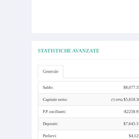
STATISTICHE AVANZATE
Generale
Saldo:
$8,077.3
Capitale netto:
$5,818.3
(72.03%)
P.P. oscillanti:
-$2258.9
Depositi:
$7,645.3
Prelievi:
$4,12