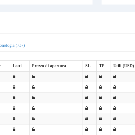
onologia (737)
e
Lotti
Prezzo di apertura
SL
TP
Utili (USD)