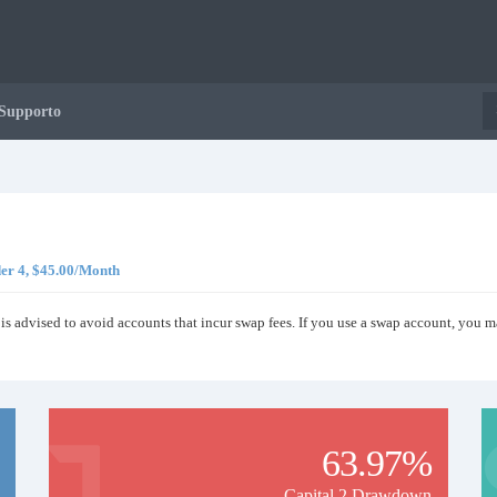
Supporto
der 4, $45.00/Month
 is advised to avoid accounts that incur swap fees. If you use a swap account, you ma
63.97%
Capital 2 Drawdown