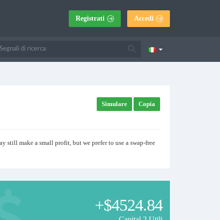
Registrati
Accedi
Simulare
Copia
y still make a small profit, but we prefer to use a swap-free
+$4524.84
Capital 2 Utili