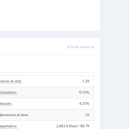
4 Pochi minuti fa
Fattore di utili:
1.29
Giornaliero:
0.15%
Mensile:
4.55%
Operazioni al mese
10
Aspettativa:
2,603.9 Punti / $9.79