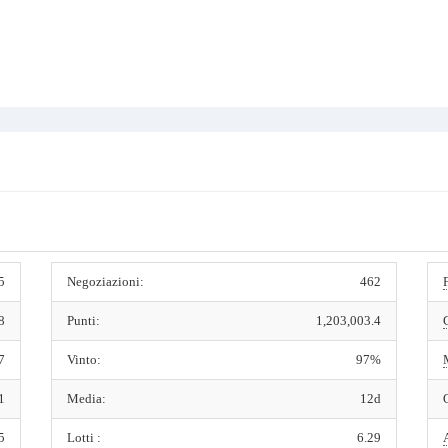
5
Negoziazioni:
462
8
Punti:
1,203,003.4
7
Vinto:
97%
1
Media:
12d
5
Lotti :
6.29