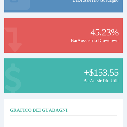
BarAussieTrio Guadagno
45.23%
BarAussieTrio Drawdown
+$153.55
BarAussieTrio Utili
GRAFICO DEI GUADAGNI