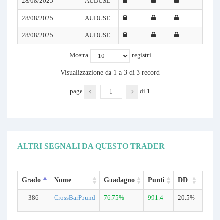
28/08/2025
AUDUSD
28/08/2025
AUDUSD
28/08/2025
AUDUSD
Mostra
registri
Visualizzazione da 1 a 3 di 3 record
page
di
1
ALTRI SEGNALI DA QUESTO TRADER
Grado
Nome
Guadagno
Punti
DD
Negoz
386
CrossBarPound
76.75%
991.4
20.5%
252