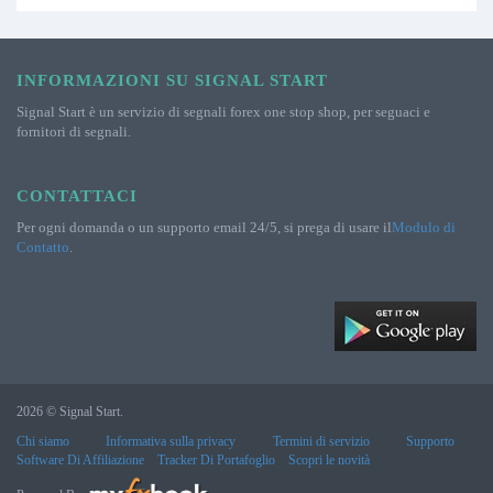
INFORMAZIONI SU SIGNAL START
Signal Start è un servizio di segnali forex one stop shop, per seguaci e
fornitori di segnali.
CONTATTACI
Per ogni domanda o un supporto email 24/5, si prega di usare il
Modulo di
Contatto
.
2026 © Signal Start.
Chi siamo
Informativa sulla privacy
Termini di servizio
Supporto
Software Di Affiliazione
Tracker Di Portafoglio
Scopri le novità