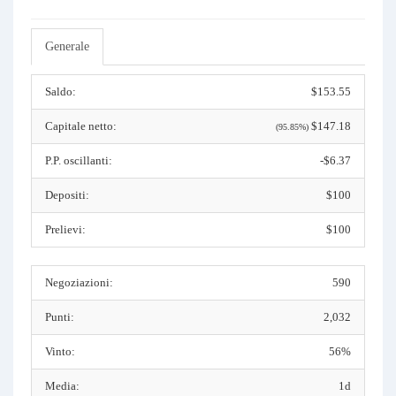
Generale
Saldo:
$153.55
Capitale netto:
$147.18
(95.85%)
P.P. oscillanti:
-$6.37
Depositi:
$100
Prelievi:
$100
Negoziazioni:
590
Punti:
2,032
Vinto:
56%
Media:
1d