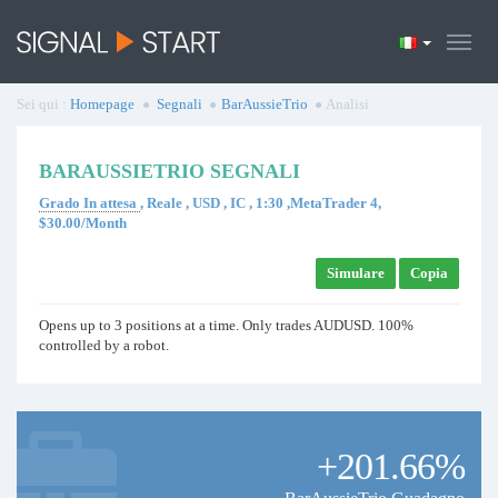
Sei qui :
Homepage
Segnali
BarAussieTrio
Analisi
BARAUSSIETRIO SEGNALI
Grado In attesa
, Reale , USD , IC , 1:30 ,MetaTrader 4,
$30.00/Month
Simulare
Copia
Opens up to 3 positions at a time. Only trades AUDUSD. 100%
controlled by a robot.
+201.66%