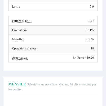
Lotti :
5.9
Fattore di utili:
1.27
Giornaliero:
0.11%
Mensile:
3.35%
Operazioni al mese
18
Aspettativa:
3.4 Punti / $0.26
MENSILE
Seleziona un mese da analizzare, fai clic e trascina per
ingrandire