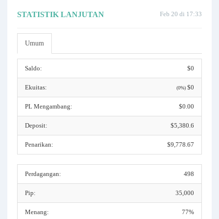
STATISTIK LANJUTAN
Feb 20 di 17:33
Umum
Saldo:
$0
Ekuitas:
$0
(0%)
PL Mengambang:
$0.00
Deposit:
$5,380.6
Penarikan:
$9,778.67
Perdagangan:
498
Pip:
35,000
Menang:
77%