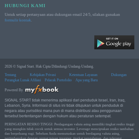
HUBUNGI KAMI
Untuk setiap pertanyaan atau dukungan email 24/5, silakan gunakan
formulir kontak
.
2026 © Signal Start. Hak Cipta Dilindungi Undang-Undang.
Tentang
Kebijakan Privasi
Ketentuan Layanan
Dukungan
Perangkat Lunak Afiliasi
Pelacak Portofolio
Apa yang Baru
Powered By
SIGNAL START tidak menerima aplikasi dari penduduk Israel, Iran, Iraq,
Lebanon, Syria. Informasi di situs ini tidak ditujukan untuk penduduk di
negara atau yurisdiksi mana pun di mana distribusi atau penggunaan
tersebut bertentangan dengan hukum atau peraturan setempat.
PERINGATAN RESIKO TINGGI: Perdagangan valuta asing memiliki tingkat resiko tinggi
yang mungkin tidak cocok untuk semua investor. Leverage menciptakan resiko tambahan
dan berpeluang rugi. Sebelum Anda memutuskan untuk berdagang valuta asing,
pertimbangkan dengan cermat tujuan investasi, tingkat pengalaman, dan toleransi