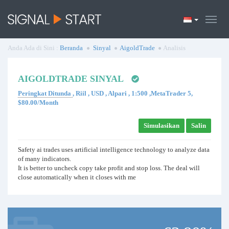
Anda Ada di Sini :
Beranda
Sinyal
AigoldTrade
Analisis
AIGOLDTRADE SINYAL
Peringkat Ditunda
, Riil , USD , Alpari , 1:500 ,MetaTrader 5,
$80.00/Month
Simulasikan
Salin
Safety ai trades uses artificial intelligence technology to analyze data
of many indicators.
It is better to uncheck copy take profit and stop loss. The deal will
close automatically when it closes with me