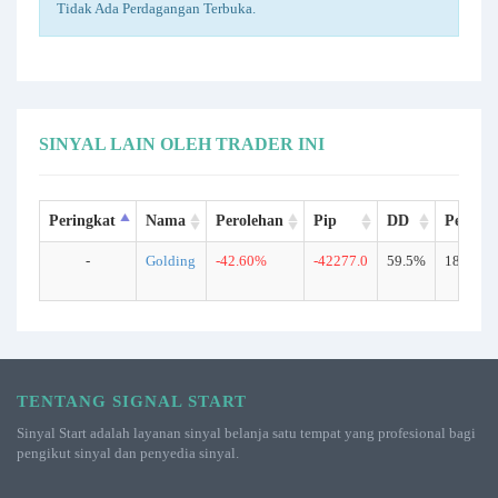
Tidak Ada Perdagangan Terbuka.
SINYAL LAIN OLEH TRADER INI
Peringkat
Nama
Perolehan
Pip
DD
Perdag
-
Golding
-42.60%
-42277.0
59.5%
189
TENTANG SIGNAL START
Sinyal Start adalah layanan sinyal belanja satu tempat yang profesional bagi
pengikut sinyal dan penyedia sinyal.