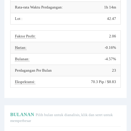
Rata-rata Waktu Perdagangan:
1h 14m
Lot :
42.47
Faktor Profit:
2.06
Harian:
-0.16%
Bulanan:
-4.57%
Perdagangan Per Bulan
23
Ekspektansi:
70.3 Pip / $8.83
BULANAN
Pilih bulan untuk dianalisis, klik dan seret untuk
memperbesar