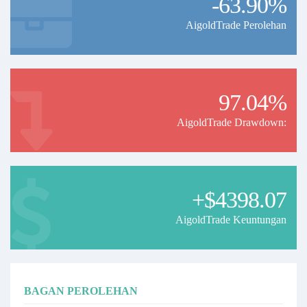
-63.90%
AigoldTrade Perolehan
97.04%
AigoldTrade Drawdown:
+$4398.07
AigoldTrade Keuntungan
BAGAN PEROLEHAN