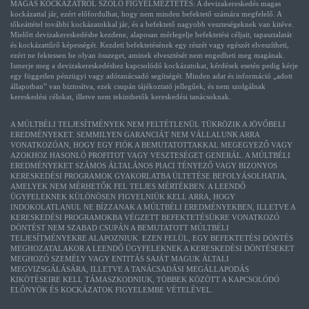
MAGAS KOCKÁZATRÓL SZÓLÓ FIGYELMEZTETÉS: A devizakereskedés magas
kockázattal jár, ezért előfordulhat, hogy nem minden befektető számára megfelelő. A
tőkeáttétel további kockázatokkal jár, és a befektető nagyobb veszteségeknek van kitéve.
Mielőtt devizakereskedésbe kezdene, alaposan mérlegelje befektetési céljait, tapasztalatát
és kockázattűrő képességét. Kezdeti befektetésének egy részét vagy egészét elveszítheti,
ezért ne fektessen be olyan összeget, aminek elvesztését nem engedheti meg magának.
Ismerje meg a devizakereskedéshez kapcsolódó kockázatokat, kérdések esetén pedig kérje
egy független pénzügyi vagy adótanácsadó segítségét. Minden adat és információ „adott
állapotban” van biztosítva, ezek csupán tájékoztató jellegűek, és nem szolgálnak
kereskedési célokat, illetve nem tekinthetők kereskedési tanácsoknak.
A MÚLTBÉLI TELJESÍTMÉNYEK NEM FELTÉTLENÜL TÜKRÖZIK A JÖVŐBELI
EREDMÉNYEKET. SEMMILYEN GARANCIÁT NEM VÁLLALUNK ARRA
VONATKOZÓAN, HOGY EGY FIÓK A BEMUTATOTTAKKAL MEGEGYEZŐ VAGY
AZOKHOZ HASONLÓ PROFITOT VAGY VESZTESÉGET GENERÁL. A MÚLTBÉLI
EREDMÉNYEKET SZÁMOS ÁLTALÁNOS PIACI TÉNYEZŐ VAGY BIZONYOS
KERESKEDÉSI PROGRAMOK GYAKORLATBA ÜLTETÉSE BEFOLYÁSOLHATJA,
AMELYEK NEM MÉRHETŐK FEL TELJES MÉRTÉKBEN. A LEENDŐ
ÜGYFELEKNEK KÜLÖNÖSEN FIGYELNIÜK KELL ARRA, HOGY
INDOKOLATLANUL NE BÍZZANAK A MÚLTBÉLI EREDMÉNYEKBEN, ILLETVE A
KERESKEDÉSI PROGRAMOKBA VÉGZETT BEFEKTETÉSÜKRE VONATKOZÓ
DÖNTÉST NEM SZABAD CSUPÁN A BEMUTATOTT MÚLTBÉLI
TELJESÍTMÉNYEKRE ALAPOZNIUK. EZEN FELÜL, EGY BEFEKTETÉSI DÖNTÉS
MEGHOZATALAKOR A LEENDŐ ÜGYFELEKNEK A KERESKEDÉSI DÖNTÉSEKET
MEGHOZÓ SZEMÉLY VAGY ENTITÁS SAJÁT MAGUK ÁLTALI
MEGVIZSGÁLÁSÁRA, ILLETVE A TANÁCSADÁSI MEGÁLLAPODÁS
KIKÖTÉSEIRE KELL TÁMASZKODNIUK, TÖBBEK KÖZÖTT A KAPCSOLÓDÓ
ELŐNYÖK ÉS KOCKÁZATOK FIGYELEMBE VÉTELÉVEL.