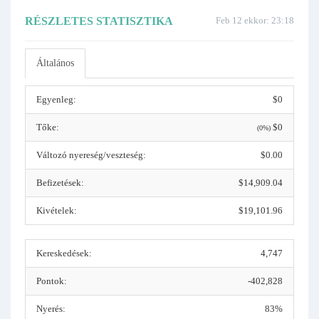
RÉSZLETES STATISZTIKA
Feb 12 ekkor: 23:18
Általános
Egyenleg:
$0
Tőke:
$0
(0%)
Változó nyereség/veszteség:
$0.00
Befizetések:
$14,909.04
Kivételek:
$19,101.96
Kereskedések:
4,747
Pontok:
-402,828
Nyerés:
83%