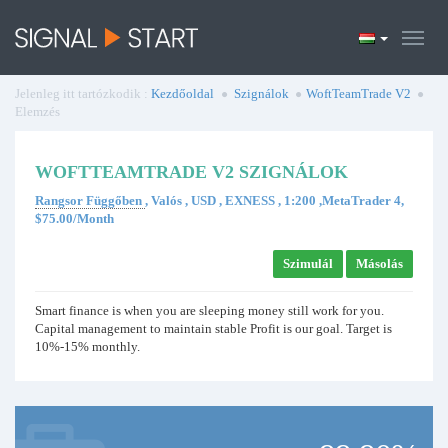
Jelenleg itt tartózkodik :
Kezdőoldal
Szignálok
WoftTeamTrade V2
Elemzés
WOFTTEAMTRADE V2 SZIGNÁLOK
Rangsor Függőben
, Valós , USD , EXNESS , 1:200 ,MetaTrader 4,
$75.00/Month
Szimulál
Másolás
Smart finance is when you are sleeping money still work for you.
Capital management to maintain stable Profit is our goal. Target is
10%-15% monthly.