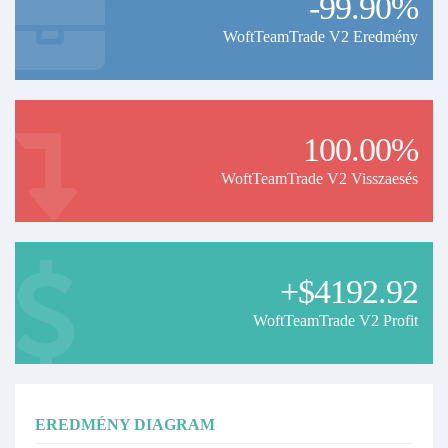
-99.90%
WoftTeamTrade V2 Eredmény
100.00%
WoftTeamTrade V2 Visszaesés
+$4192.92
WoftTeamTrade V2 Profit
EREDMÉNY DIAGRAM