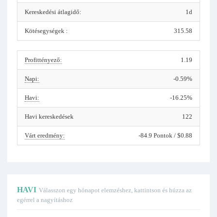
Kereskedési átlagidő:
1d
Kötésegységek :
315.58
Profittényező:
1.19
Napi:
-0.59%
Havi:
-16.25%
Havi kereskedések
122
Várt eredmény:
-84.9 Pontok / $0.88
HAVI
Válasszon egy hónapot elemzéshez, kattintson és húzza az
egérrel a nagyításhoz