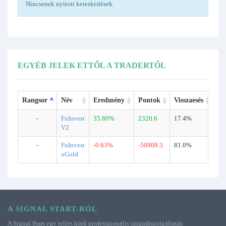
Nincsenek nyitott kereskedések.
EGYÉB JELEK ETTŐL A TRADERTŐL
Rangsor
Név
Eredmény
Pontok
Visszaesés
Ke
-
FuInvest
35.80%
2320.6
17.4%
77
V2
-
FuInvest
-0.63%
-50908.3
81.0%
25
xGold
A SIGNAL START-RÓL
A Signal Start egy teljes körű professzionális szignálszolgáltatás