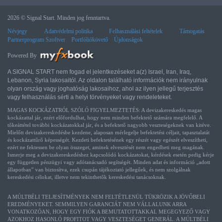
2026 © Signal Start. Minden jog fenntartva.
Névjegy
Adatvédelmi politika
Felhasználási feltételek
Támogatás
Partnerprogram Szoftver
Portfóliókövető
Újdonságok
Powered By
A SIGNAL START nem fogad el jelentkezéseket a(z) Israel, Iran, Iraq,
Lebanon, Syria lakosaitól. Az oldalon található információk nem irányulnak
olyan ország vagy joghatóság lakosaihoz, ahol az ilyen jellegű terjesztés
vagy felhasználás sérti a helyi törvényeket vagy rendeleteket.
MAGAS KOCKÁZATRÓL SZÓLÓ FIGYELMEZTETÉS: A devizakereskedés magas
kockázattal jár, ezért előfordulhat, hogy nem minden befektető számára megfelelő. A
tőkeáttétel további kockázatokkal jár, és a befektető nagyobb veszteségeknek van kitéve.
Mielőtt devizakereskedésbe kezdene, alaposan mérlegelje befektetési céljait, tapasztalatát
és kockázattűrő képességét. Kezdeti befektetésének egy részét vagy egészét elveszítheti,
ezért ne fektessen be olyan összeget, aminek elvesztését nem engedheti meg magának.
Ismerje meg a devizakereskedéshez kapcsolódó kockázatokat, kérdések esetén pedig kérje
egy független pénzügyi vagy adótanácsadó segítségét. Minden adat és információ „adott
állapotban” van biztosítva, ezek csupán tájékoztató jellegűek, és nem szolgálnak
kereskedési célokat, illetve nem tekinthetők kereskedési tanácsoknak.
A MÚLTBÉLI TELJESÍTMÉNYEK NEM FELTÉTLENÜL TÜKRÖZIK A JÖVŐBELI
EREDMÉNYEKET. SEMMILYEN GARANCIÁT NEM VÁLLALUNK ARRA
VONATKOZÓAN, HOGY EGY FIÓK A BEMUTATOTTAKKAL MEGEGYEZŐ VAGY
AZOKHOZ HASONLÓ PROFITOT VAGY VESZTESÉGET GENERÁL. A MÚLTBÉLI