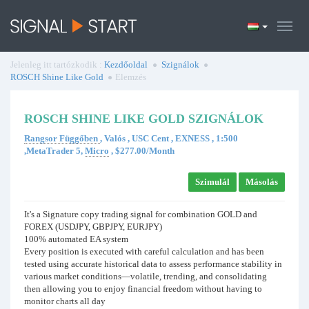
Jelenleg itt tartózkodik :
Kezdőoldal
Szignálok
ROSCH Shine Like Gold
Elemzés
ROSCH SHINE LIKE GOLD SZIGNÁLOK
Rangsor Függőben
, Valós , USC Cent , EXNESS , 1:500
,MetaTrader 5,
Micro
, $277.00/Month
Szimulál
Másolás
It's a Signature copy trading signal for combination GOLD and
FOREX (USDJPY, GBPJPY, EURJPY)
100% automated EA system
Every position is executed with careful calculation and has been
tested using accurate historical data to assess performance stability in
various market conditions—volatile, trending, and consolidating
then allowing you to enjoy financial freedom without having to
monitor charts all day