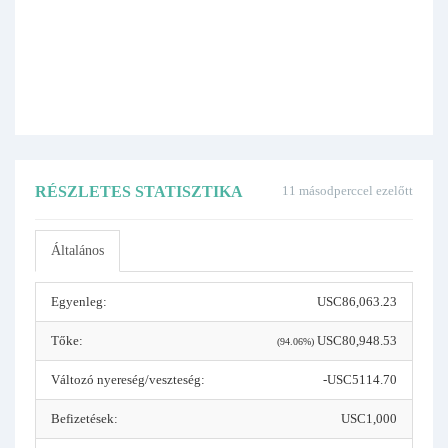
RÉSZLETES STATISZTIKA
11 másodperccel ezelőtt
Általános
Egyenleg:
USC86,063.23
Tőke:
USC80,948.53
(94.06%)
Változó nyereség/veszteség:
-USC5114.70
Befizetések:
USC1,000