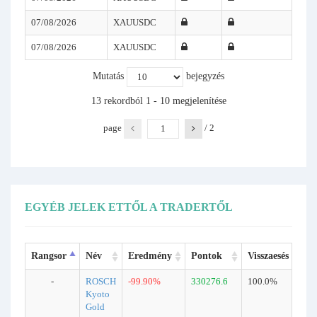
07/08/2026
XAUUSDC
07/08/2026
XAUUSDC
Mutatás
bejegyzés
13 rekordból 1 - 10 megjelenítése
page
/
2
EGYÉB JELEK ETTŐL A TRADERTŐL
Rangsor
Név
Eredmény
Pontok
Visszaesés
K
-
ROSCH
-99.90%
330276.6
100.0%
2
Kyoto
Gold