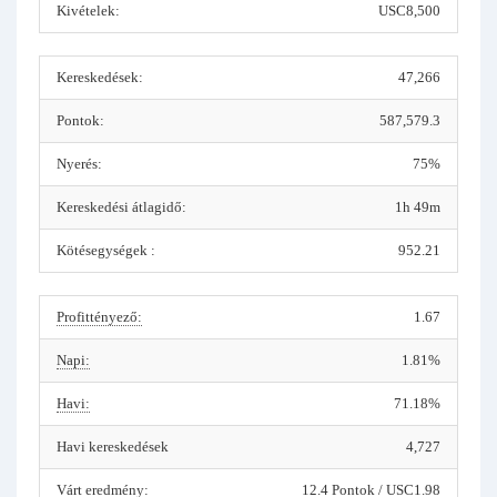
Kivételek:
USC8,500
Kereskedések:
47,266
Pontok:
587,579.3
Nyerés:
75%
Kereskedési átlagidő:
1h 49m
Kötésegységek :
952.21
Profittényező:
1.67
Napi:
1.81%
Havi:
71.18%
Havi kereskedések
4,727
Várt eredmény:
12.4 Pontok / USC1.98