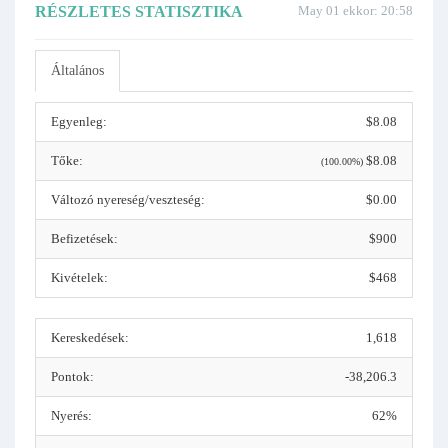
RÉSZLETES STATISZTIKA
May 01 ekkor: 20:58
Általános
Egyenleg:
$8.08
Tőke:
$8.08
(100.00%)
Változó nyereség/veszteség:
$0.00
Befizetések:
$900
Kivételek:
$468
Kereskedések:
1,618
Pontok:
-38,206.3
Nyerés:
62%