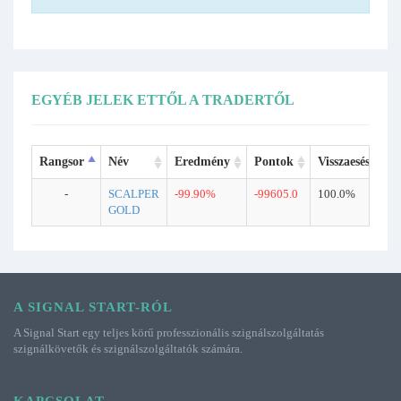
EGYÉB JELEK ETTŐL A TRADERTŐL
Rangsor
Név
Eredmény
Pontok
Visszaesés
K
-
SCALPER
-99.90%
-99605.0
100.0%
8
GOLD
A SIGNAL START-RÓL
A Signal Start egy teljes körű professzionális szignálszolgáltatás
szignálkövetők és szignálszolgáltatók számára.