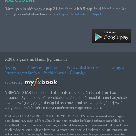
KAPCSOLAT
Bármilyen kérdés vagy a nap 24 órájában, a hét 5 napján elérhető e-mailes
támogatás érdekében használja a
kapcsolatfelvételi űrlapot
.
2026 © Signal Start. Minden jog fenntartva.
Névjegy
Adatvédelmi politika
Felhasználási feltételek
Támogatás
Partnerprogram Szoftver
Portfóliókövető
Újdonságok
Powered By
A SIGNAL START nem fogad el jelentkezéseket a(z) Israel, Iran, Iraq,
Lebanon, Syria lakosaitól. Az oldalon található információk nem irányulnak
olyan ország vagy joghatóság lakosaihoz, ahol az ilyen jellegű terjesztés
vagy felhasználás sérti a helyi törvényeket vagy rendeleteket.
MAGAS KOCKÁZATRÓL SZÓLÓ FIGYELMEZTETÉS: A devizakereskedés magas
kockázattal jár, ezért előfordulhat, hogy nem minden befektető számára megfelelő. A
tőkeáttétel további kockázatokkal jár, és a befektető nagyobb veszteségeknek van kitéve.
Mielőtt devizakereskedésbe kezdene, alaposan mérlegelje befektetési céljait, tapasztalatát
és kockázattűrő képességét. Kezdeti befektetésének egy részét vagy egészét elveszítheti,