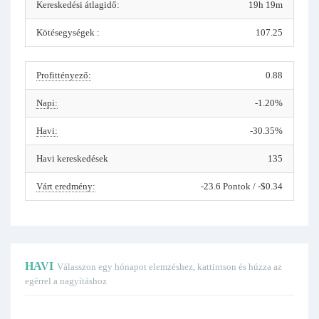
Kereskedési átlagidő:
19h 19m
Kötésegységek :
107.25
Profittényező:
0.88
Napi:
-1.20%
Havi:
-30.35%
Havi kereskedések
135
Várt eredmény:
-23.6 Pontok / -$0.34
HAVI
Válasszon egy hónapot elemzéshez, kattintson és húzza az
egérrel a nagyításhoz