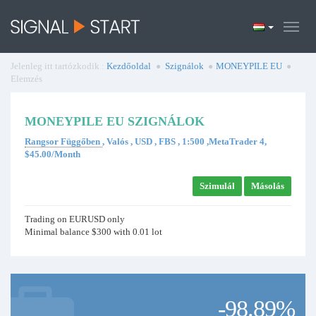
Jelenleg itt tartózkodik :
Kezdőoldal
Szignálok
MONEYPILE EU
Elemzés
MONEYPILE EU SZIGNÁLOK
Rangsor Függőben
, Valós , USD , FBS , 1:500 ,MetaTrader 4,
$45.00/Month
Szimulál
Másolás
Trading on EURUSD only
Minimal balance $300 with 0.01 lot
-98.89%