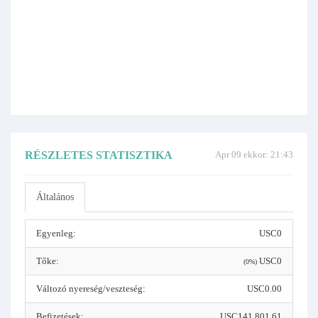
RÉSZLETES STATISZTIKA
Apr 09 ekkor: 21:43
Általános
Egyenleg:
USC0
Tőke:
USC0
(0%)
Változó nyereség/veszteség:
USC0.00
Befizetések:
USC141,801.61