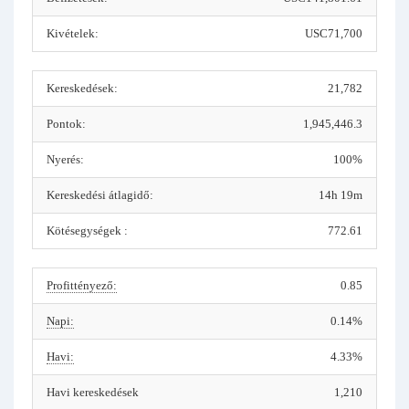
Kivételek:
USC71,700
Kereskedések:
21,782
Pontok:
1,945,446.3
Nyerés:
100%
Kereskedési átlagidő:
14h 19m
Kötésegységek :
772.61
Profittényező:
0.85
Napi:
0.14%
Havi:
4.33%
Havi kereskedések
1,210