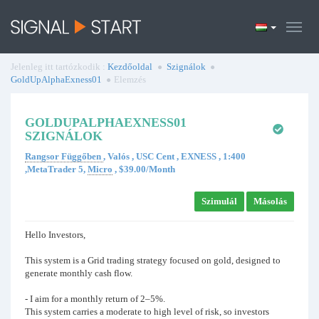
Jelenleg itt tartózkodik :
Kezdőoldal
Szignálok
GoldUpAlphaExness01
Elemzés
GOLDUPALPHAEXNESS01
SZIGNÁLOK
Rangsor Függőben
, Valós , USC Cent , EXNESS , 1:400
,MetaTrader 5,
Micro
, $39.00/Month
Szimulál
Másolás
Hello Investors,
This system is a Grid trading strategy focused on gold, designed to
generate monthly cash flow.
- I aim for a monthly return of 2–5%.
This system carries a moderate to high level of risk, so investors