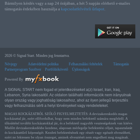
Bármilyen kérdés vagy a nap 24 órájában, a hét 5 napján elérhető e-mailes
támogatás érdekében használja a
kapcsolatfelvételi űrlapot
.
2026 © Signal Start. Minden jog fenntartva.
Névjegy
Adatvédelmi politika
Felhasználási feltételek
Támogatás
Partnerprogram Szoftver
Portfóliókövető
Újdonságok
Powered By
A SIGNAL START nem fogad el jelentkezéseket a(z) Israel, Iran, Iraq,
Lebanon, Syria lakosaitól. Az oldalon található információk nem irányulnak
olyan ország vagy joghatóság lakosaihoz, ahol az ilyen jellegű terjesztés
vagy felhasználás sérti a helyi törvényeket vagy rendeleteket.
MAGAS KOCKÁZATRÓL SZÓLÓ FIGYELMEZTETÉS: A devizakereskedés magas
kockázattal jár, ezért előfordulhat, hogy nem minden befektető számára megfelelő. A
tőkeáttétel további kockázatokkal jár, és a befektető nagyobb veszteségeknek van kitéve.
Mielőtt devizakereskedésbe kezdene, alaposan mérlegelje befektetési céljait, tapasztalatát
és kockázattűrő képességét. Kezdeti befektetésének egy részét vagy egészét elveszítheti,
ezért ne fektessen be olyan összeget, aminek elvesztését nem engedheti meg magának.