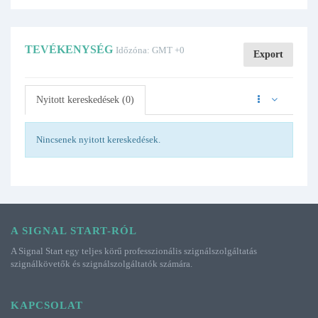
TEVÉKENYSÉG
Időzóna: GMT +0
Export
Nyitott kereskedések (0)
Nincsenek nyitott kereskedések.
A SIGNAL START-RÓL
A Signal Start egy teljes körű professzionális szignálszolgáltatás
szignálkövetők és szignálszolgáltatók számára.
KAPCSOLAT