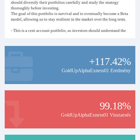
should diversify their portfolios carefully and study the strategy
thoroughly before investing.
The goal of this portfolio is survival and to eventually become a Beta
model, allowing us to stay resilient in the market over the long term.
- This is a cent account portfolio, so investors should understand the
contract size and ensure it aligns with the broker I use.
The recommended investment amount should be equal to or greater
than mine to help reduce risk.
+117.42%
- The $39 price is a promotional offer for the first year, and I plan to
increase it in the future. I also intend to develop more strategies to
give investors more options going forward.
GoldUpAlphaExness01 Eredmény
99.18%
GoldUpAlphaExness01 Visszaesés