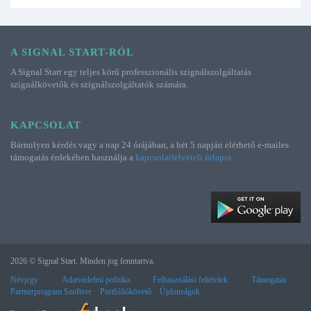
A SIGNAL START-RÓL
A Signal Start egy teljes körű professzionális szignálszolgáltatás
szignálkövetők és szignálszolgáltatók számára.
KAPCSOLAT
Bármilyen kérdés vagy a nap 24 órájában, a hét 5 napján elérhető e-mailes
támogatás érdekében használja a
kapcsolatfelvételi űrlapot
.
2026 © Signal Start. Minden jog fenntartva.
Névjegy
Adatvédelmi politika
Felhasználási feltételek
Támogatás
Partnerprogram Szoftver
Portfóliókövető
Újdonságok