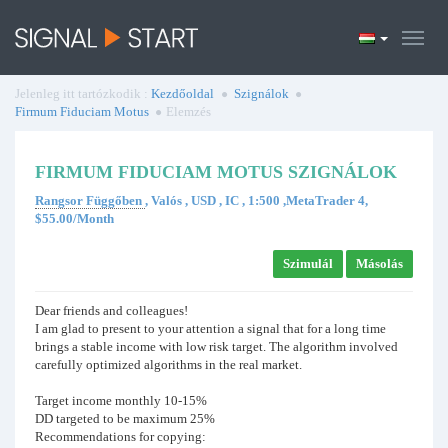
Jelenleg itt tartózkodik :
Kezdőoldal
Szignálok
Firmum Fiduciam Motus
Elemzés
FIRMUM FIDUCIAM MOTUS SZIGNÁLOK
Rangsor Függőben
, Valós , USD , IC , 1:500 ,MetaTrader 4,
$55.00/Month
Szimulál
Másolás
Dear friends and colleagues!
I am glad to present to your attention a signal that for a long time
brings a stable income with low risk target. The algorithm involved
carefully optimized algorithms in the real market.
Target income monthly 10-15%
DD targeted to be maximum 25%
Recommendations for copying: