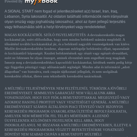
Powered By
A SIGNAL START nem fogad el jelentkezéseket a(z) Israel, Iran, Iraq,
Lebanon, Syria lakosaitól. Az oldalon található információk nem irányulnak
olyan ország vagy joghatóság lakosaihoz, ahol az ilyen jellegű terjesztés
vagy felhasználás sérti a helyi törvényeket vagy rendeleteket.
MAGAS KOCKÁZATRÓL SZÓLÓ FIGYELMEZTETÉS: A devizakereskedés magas
kockázattal jár, ezért előfordulhat, hogy nem minden befektető számára megfelelő. A
tőkeáttétel további kockázatokkal jár, és a befektető nagyobb veszteségeknek van kitéve.
Mielőtt devizakereskedésbe kezdene, alaposan mérlegelje befektetési céljait, tapasztalatát
és kockázattűrő képességét. Kezdeti befektetésének egy részét vagy egészét elveszítheti,
ezért ne fektessen be olyan összeget, aminek elvesztését nem engedheti meg magának.
Ismerje meg a devizakereskedéshez kapcsolódó kockázatokat, kérdések esetén pedig kérje
egy független pénzügyi vagy adótanácsadó segítségét. Minden adat és információ „adott
állapotban” van biztosítva, ezek csupán tájékoztató jellegűek, és nem szolgálnak
kereskedési célokat, illetve nem tekinthetők kereskedési tanácsoknak.
A MÚLTBÉLI TELJESÍTMÉNYEK NEM FELTÉTLENÜL TÜKRÖZIK A JÖVŐBELI
EREDMÉNYEKET. SEMMILYEN GARANCIÁT NEM VÁLLALUNK ARRA
VONATKOZÓAN, HOGY EGY FIÓK A BEMUTATOTTAKKAL MEGEGYEZŐ VAGY
AZOKHOZ HASONLÓ PROFITOT VAGY VESZTESÉGET GENERÁL. A MÚLTBÉLI
EREDMÉNYEKET SZÁMOS ÁLTALÁNOS PIACI TÉNYEZŐ VAGY BIZONYOS
KERESKEDÉSI PROGRAMOK GYAKORLATBA ÜLTETÉSE BEFOLYÁSOLHATJA,
AMELYEK NEM MÉRHETŐK FEL TELJES MÉRTÉKBEN. A LEENDŐ
ÜGYFELEKNEK KÜLÖNÖSEN FIGYELNIÜK KELL ARRA, HOGY
INDOKOLATLANUL NE BÍZZANAK A MÚLTBÉLI EREDMÉNYEKBEN, ILLETVE A
KERESKEDÉSI PROGRAMOKBA VÉGZETT BEFEKTETÉSÜKRE VONATKOZÓ
DÖNTÉST NEM SZABAD CSUPÁN A BEMUTATOTT MÚLTBÉLI