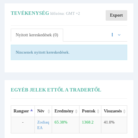
TEVÉKENYSÉG
Időzóna: GMT +2
Export
Nyitott kereskedések (0)
Nincsenek nyitott kereskedések.
EGYÉB JELEK ETTŐL A TRADERTŐL
Rangsor
Név
Eredmény
Pontok
Visszaesés
Ker
-
Zodiaq
65.38%
1368.2
41.0%
894
EA