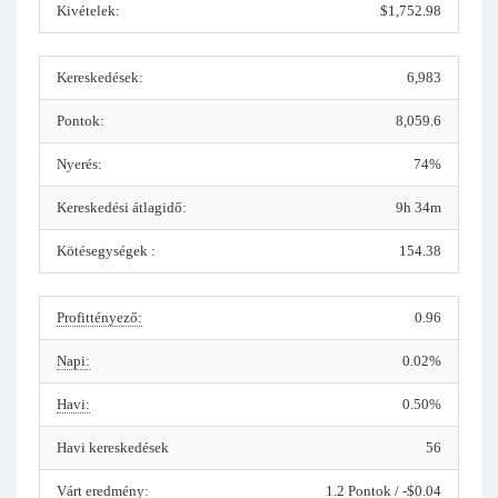
Kivételek:
$1,752.98
Kereskedések:
6,983
Pontok:
8,059.6
Nyerés:
74%
Kereskedési átlagidő:
9h 34m
Kötésegységek :
154.38
Profittényező:
0.96
Napi:
0.02%
Havi:
0.50%
Havi kereskedések
56
Várt eredmény:
1.2 Pontok / -$0.04