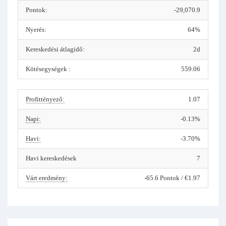
Pontok:
-29,070.9
Nyerés:
64%
Kereskedési átlagidő:
2d
Kötésegységek :
559.06
Profittényező:
1.07
Napi:
-0.13%
Havi:
-3.70%
Havi kereskedések
7
Várt eredmény:
-65.6 Pontok / €1.97