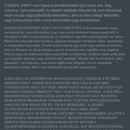
A SIGNAL START nem fogad el jelentkezéseket a(z) Israel, Iran, Iraq,
Lebanon, Syria lakosaitól. Az oldalon található információk nem irányulnak
olyan ország vagy joghatóság lakosaihoz, ahol az ilyen jellegű terjesztés
vagy felhasználás sérti a helyi törvényeket vagy rendeleteket.
MAGAS KOCKÁZATRÓL SZÓLÓ FIGYELMEZTETÉS: A devizakereskedés magas
kockázattal jár, ezért előfordulhat, hogy nem minden befektető számára megfelelő. A
tőkeáttétel további kockázatokkal jár, és a befektető nagyobb veszteségeknek van kitéve.
Mielőtt devizakereskedésbe kezdene, alaposan mérlegelje befektetési céljait, tapasztalatát
és kockázattűrő képességét. Kezdeti befektetésének egy részét vagy egészét elveszítheti,
ezért ne fektessen be olyan összeget, aminek elvesztését nem engedheti meg magának.
Ismerje meg a devizakereskedéshez kapcsolódó kockázatokat, kérdések esetén pedig kérje
egy független pénzügyi vagy adótanácsadó segítségét. Minden adat és információ „adott
állapotban” van biztosítva, ezek csupán tájékoztató jellegűek, és nem szolgálnak
kereskedési célokat, illetve nem tekinthetők kereskedési tanácsoknak.
A MÚLTBÉLI TELJESÍTMÉNYEK NEM FELTÉTLENÜL TÜKRÖZIK A JÖVŐBELI
EREDMÉNYEKET. SEMMILYEN GARANCIÁT NEM VÁLLALUNK ARRA
VONATKOZÓAN, HOGY EGY FIÓK A BEMUTATOTTAKKAL MEGEGYEZŐ VAGY
AZOKHOZ HASONLÓ PROFITOT VAGY VESZTESÉGET GENERÁL. A MÚLTBÉLI
EREDMÉNYEKET SZÁMOS ÁLTALÁNOS PIACI TÉNYEZŐ VAGY BIZONYOS
KERESKEDÉSI PROGRAMOK GYAKORLATBA ÜLTETÉSE BEFOLYÁSOLHATJA,
AMELYEK NEM MÉRHETŐK FEL TELJES MÉRTÉKBEN. A LEENDŐ
ÜGYFELEKNEK KÜLÖNÖSEN FIGYELNIÜK KELL ARRA, HOGY
INDOKOLATLANUL NE BÍZZANAK A MÚLTBÉLI EREDMÉNYEKBEN, ILLETVE A
KERESKEDÉSI PROGRAMOKBA VÉGZETT BEFEKTETÉSÜKRE VONATKOZÓ
DÖNTÉST NEM SZABAD CSUPÁN A BEMUTATOTT MÚLTBÉLI
TELJESÍTMÉNYEKRE ALAPOZNIUK. EZEN FELÜL, EGY BEFEKTETÉSI DÖNTÉS