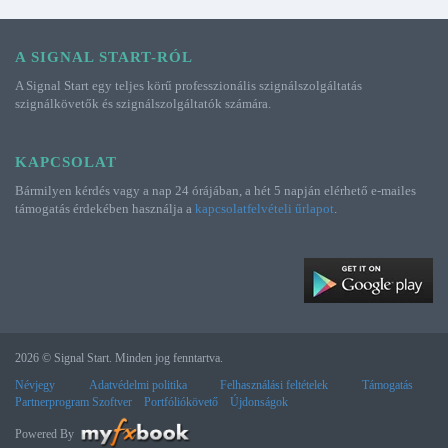
A SIGNAL START-RÓL
A Signal Start egy teljes körű professzionális szignálszolgáltatás
szignálkövetők és szignálszolgáltatók számára.
KAPCSOLAT
Bármilyen kérdés vagy a nap 24 órájában, a hét 5 napján elérhető e-mailes
támogatás érdekében használja a
kapcsolatfelvételi űrlapot
.
2026 © Signal Start. Minden jog fenntartva.
Névjegy
Adatvédelmi politika
Felhasználási feltételek
Támogatás
Partnerprogram Szoftver
Portfóliókövető
Újdonságok
Powered By