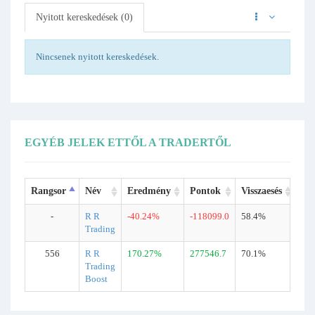
Nyitott kereskedések (0)
Nincsenek nyitott kereskedések.
EGYÉB JELEK ETTŐL A TRADERTŐL
Rangsor
Név
Eredmény
Pontok
Visszaesés
Ke
-
R R
-40.24%
-118099.0
58.4%
13
Trading
556
R R
170.27%
277546.7
70.1%
25
Trading
Boost