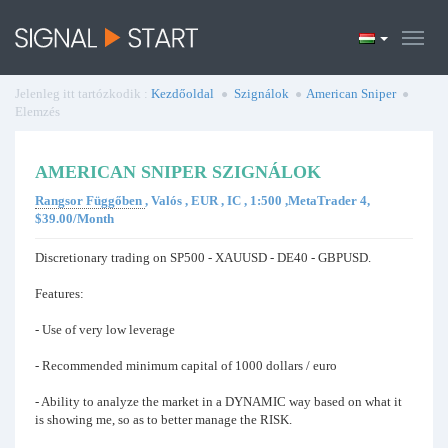
Jelenleg itt tartózkodik :
Kezdőoldal
Szignálok
American Sniper
Elemzés
AMERICAN SNIPER SZIGNÁLOK
Rangsor Függőben
, Valós , EUR , IC , 1:500 ,MetaTrader 4,
$39.00/Month
Discretionary trading on SP500 - XAUUSD - DE40 - GBPUSD.
Features:
- Use of very low leverage
- Recommended minimum capital of 1000 dollars / euro
- Ability to analyze the market in a DYNAMIC way based on what it
is showing me, so as to better manage the RISK.