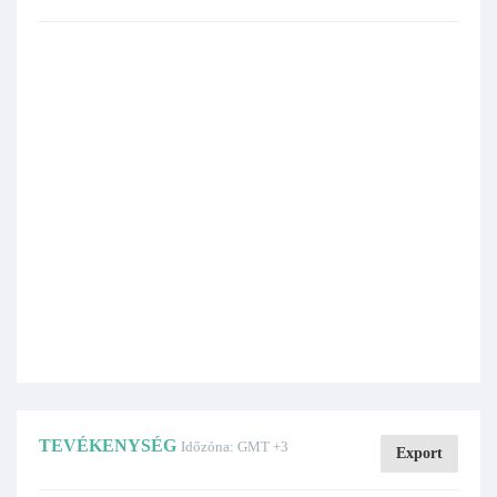
TEVÉKENYSÉG
Időzóna: GMT +3
Export