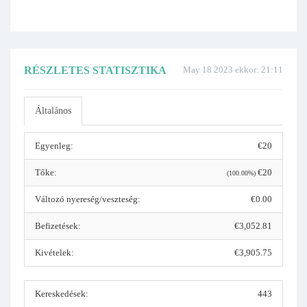
RÉSZLETES STATISZTIKA
May 18 2023 ekkor: 21:11
Általános
Egyenleg:
€20
Tőke:
€20
(100.00%)
Változó nyereség/veszteség:
€0.00
Befizetések:
€3,052.81
Kivételek:
€3,905.75
Kereskedések:
443