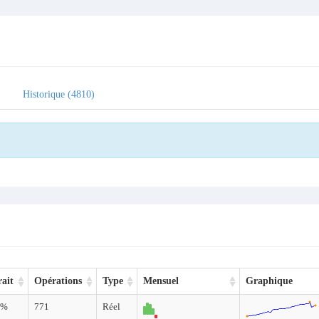
Historique (4810)
rait
Opérations
Type
Mensuel
Graphique
4%
771
Réel