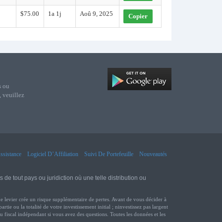
$75.00
1a 1j
Aoû 9, 2025
Copier
s ou
, veuillez
ssistance
Logiciel D’Affiliation
Suivi De Portefeuille
Nouveautés
e tout pays ou juridiction où une telle distribution ou
evier crée un risque supplémentaire de pertes. Avant de vous décider à
ie ou la totalité de votre investissement initial ; ninvestissez pas largent
fiscal indépendant si vous avez des questions. Toutes les données et les