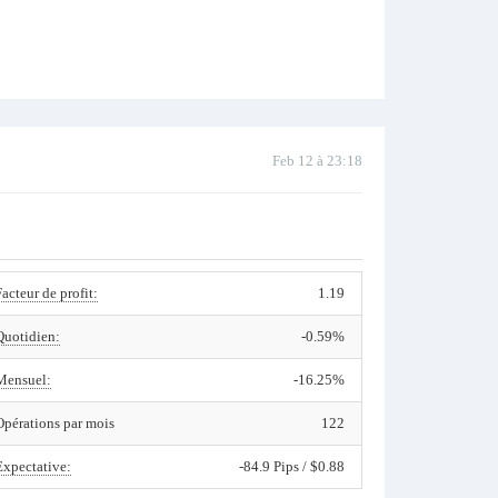
Feb 12 à 23:18
Facteur de profit:
1.19
Quotidien:
-0.59%
Mensuel:
-16.25%
Opérations par mois
122
Expectative:
-84.9 Pips / $0.88