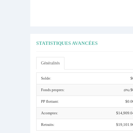
STATISTIQUES AVANCÉES
Généralités
Solde:
$
Fonds propres:
$
(0%)
PP flottant:
$0.0
Acomptes:
$14,909.0
Retraits:
$19,101.9