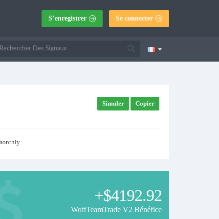
S’enregistrer
Se connecter
Simuler
Copier
monthly.
+$4192.92
WoftTeamTrade V2 Bénéfice