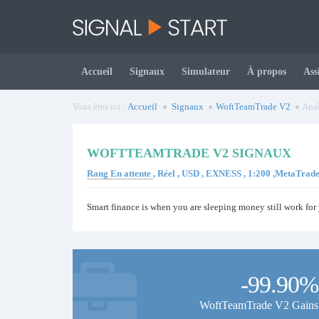
Accueil
Signaux
Simulateur
À propos
Ass
Vous êtes ici :
Accueil
Signaux
WoftTeamTrade V2
Anal
WOFTTEAMTRADE V2 SIGNAUX
Rang En attente
, Réel , USD , EXNESS , 1:200 ,MetaTrad
Smart finance is when you are sleeping money still work for
-99.90%
WoftTeamTrade V2 Gains