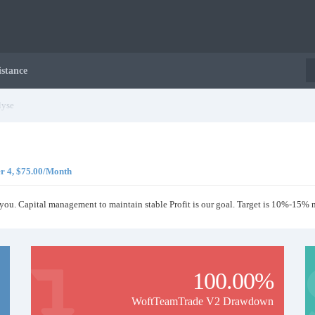
istance
yse
er 4, $75.00/Month
 you. Capital management to maintain stable Profit is our goal. Target is 10%-15% 
100.00%
WoftTeamTrade V2 Drawdown