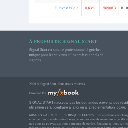
-
FuInvest xGold
-0.63%
-50908.3
81.
À PROPOS DE SIGNAL START
Signal Start est service professionnel à guichet
unique pour les suiveurs et les professionnels de
signaux.
2026 © Signal Start. Tous droits réservés.
Powered By
SIGNAL START naccepte pas les demandes provenant de résidents d
utilisation serait contraire à la loi ou à la réglementation locale.
MISE EN GARDE SUR LES RISQUES ÉLEVÉS : Les opérations de change comport
effectuer des opérations de change, examinez attentivement vos objectifs din
que vous ne pouvez pas vous permettre de perdre. Renseignez-vous sur les r
informations sont fournies « telles quelles » uniquement à titre indicatif et 