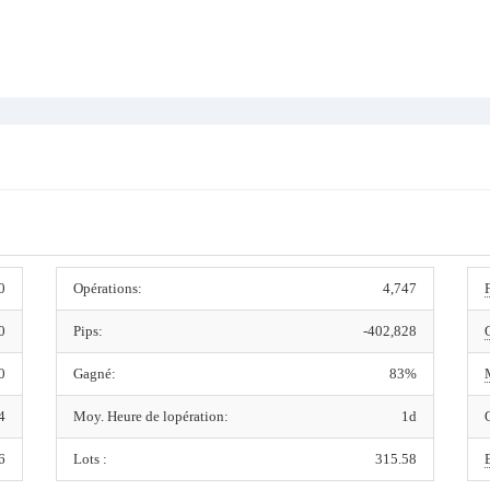
0
Opérations:
4,747
0
Pips:
-402,828
0
Gagné:
83%
4
Moy. Heure de lopération:
1d
6
Lots :
315.58