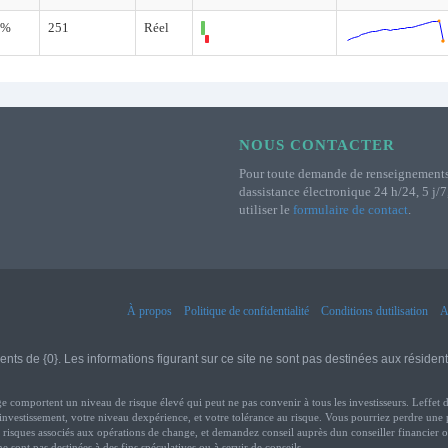
0%
251
Réel
NOUS CONTACTER
Pour toute demande de renseignement
dassistance électronique 24 h/24, 5 j/7
utiliser le
formulaire de contact
.
À propos
Politique de confidentialité
Conditions dutilisation
A
e {0}. Les informations figurant sur ce site ne sont pas destinées aux résidents d
ent un niveau de risque élevé qui peut ne pas convenir à tous les investisseurs. Leffet de l
vestissement, votre niveau dexpérience, et votre tolérance au risque. Vous pourriez perdre une part
isques associés aux opérations de change, et demandez conseil auprès dun conseiller financier ou 
ne sont pas destinées à des fins spéculatives ou à servir de conseils.