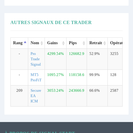
AUTRES SIGNAUX DE CE TRADER
Rang
Nom
Gains
Pips
Retrait
Opérations
-
Pro
4299.54%
126682.9
52.9%
3255
Trade
Signal
-
MT5
1095.27%
118158.6
99.9%
128
ProFiT
209
Secure
3053.24%
243666.9
66.6%
2587
EA
ICM