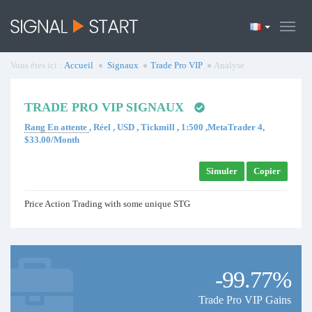
Vous êtes ici :
Accueil
Signaux
Trade Pro VIP
Analyse
TRADE PRO VIP SIGNAUX
Rang En attente
, Réel , USD , Tickmill , 1:500 ,MetaTrader 4,
$33.00/Month
Simuler
Copier
Price Action Trading with some unique STG
-99.77%
Trade Pro VIP Gains