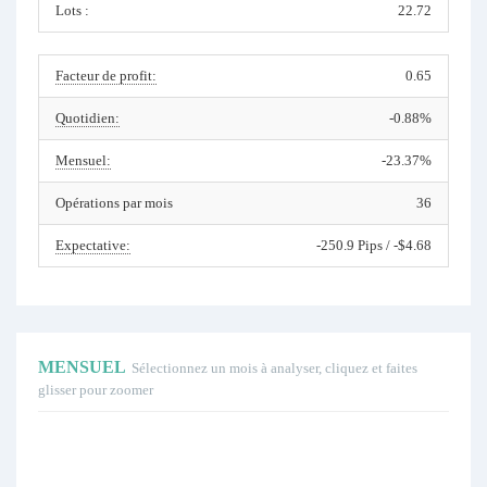
Lots :
22.72
Facteur de profit:
0.65
Quotidien:
-0.88%
Mensuel:
-23.37%
Opérations par mois
36
Expectative:
-250.9 Pips / -$4.68
MENSUEL
Sélectionnez un mois à analyser, cliquez et faites
glisser pour zoomer