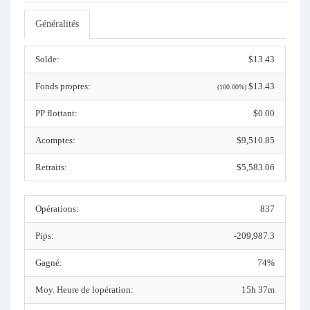
Généralités
Solde:
$13.43
Fonds propres:
$13.43
(100.00%)
PP flottant:
$0.00
Acomptes:
$9,510.85
Retraits:
$5,583.06
Opérations:
837
Pips:
-209,987.3
Gagné:
74%
Moy. Heure de lopération:
15h 37m