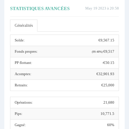
STATISTIQUES AVANCÉES
May 19 2023 à 20:58
Généralités
Solde:
€9,567.15
Fonds propres:
€9,517
(99.48%)
PP flottant:
-€50.15
Acomptes:
€32,901.93
Retraits:
€25,000
Opérations:
21,680
Pips:
10,771.5
Gagné:
60%