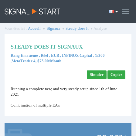
Vous êtes ici :
Accueil
Signaux
Steady does it
Analyse
STEADY DOES IT SIGNAUX
Rang En attente
, Réel , EUR , INFINOX Capital , 1:300
,MetaTrader 4, $75.00/Month
Simuler
Copier
Running a complete new, and very steady setup since 1th of June
2021
Combination of multiple EA's