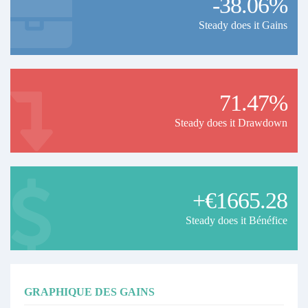
-38.06%
Steady does it Gains
71.47%
Steady does it Drawdown
+€1665.28
Steady does it Bénéfice
GRAPHIQUE DES GAINS