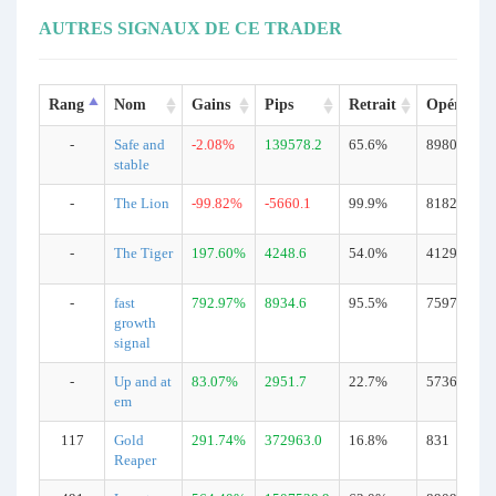
AUTRES SIGNAUX DE CE TRADER
Rang
Nom
Gains
Pips
Retrait
Opération
-
Safe and
-2.08%
139578.2
65.6%
8980
stable
-
The Lion
-99.82%
-5660.1
99.9%
8182
-
The Tiger
197.60%
4248.6
54.0%
4129
-
fast
792.97%
8934.6
95.5%
7597
growth
signal
-
Up and at
83.07%
2951.7
22.7%
5736
em
117
Gold
291.74%
372963.0
16.8%
831
Reaper