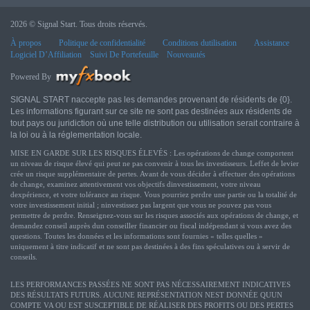
2026 © Signal Start. Tous droits réservés.
À propos
Politique de confidentialité
Conditions dutilisation
Assistance
Logiciel D’Affiliation
Suivi De Portefeuille
Nouveautés
Powered By
SIGNAL START naccepte pas les demandes provenant de résidents de {0}.
Les informations figurant sur ce site ne sont pas destinées aux résidents de
tout pays ou juridiction où une telle distribution ou utilisation serait contraire à
la loi ou à la réglementation locale.
MISE EN GARDE SUR LES RISQUES ÉLEVÉS : Les opérations de change comportent
un niveau de risque élevé qui peut ne pas convenir à tous les investisseurs. Leffet de levier
crée un risque supplémentaire de pertes. Avant de vous décider à effectuer des opérations
de change, examinez attentivement vos objectifs dinvestissement, votre niveau
dexpérience, et votre tolérance au risque. Vous pourriez perdre une partie ou la totalité de
votre investissement initial ; ninvestissez pas largent que vous ne pouvez pas vous
permettre de perdre. Renseignez-vous sur les risques associés aux opérations de change, et
demandez conseil auprès dun conseiller financier ou fiscal indépendant si vous avez des
questions. Toutes les données et les informations sont fournies « telles quelles »
uniquement à titre indicatif et ne sont pas destinées à des fins spéculatives ou à servir de
conseils.
LES PERFORMANCES PASSÉES NE SONT PAS NÉCESSAIREMENT INDICATIVES
DES RÉSULTATS FUTURS. AUCUNE REPRÉSENTATION NEST DONNÉE QUUN
COMPTE VA OU EST SUSCEPTIBLE DE RÉALISER DES PROFITS OU DES PERTES