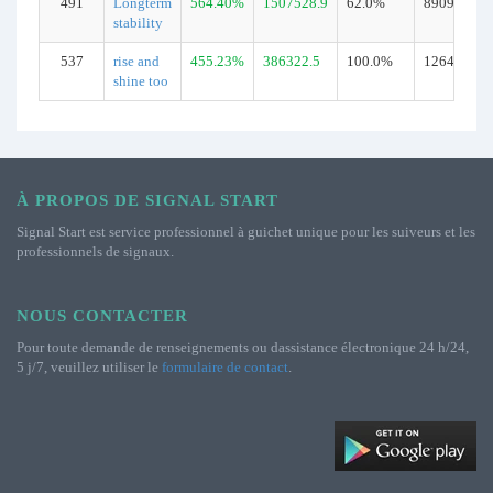
491
Longterm
564.40%
1507528.9
62.0%
8909
stability
537
rise and
455.23%
386322.5
100.0%
12644
shine too
À PROPOS DE SIGNAL START
Signal Start est service professionnel à guichet unique pour les suiveurs et les
professionnels de signaux.
NOUS CONTACTER
Pour toute demande de renseignements ou dassistance électronique 24 h/24,
5 j/7, veuillez utiliser le
formulaire de contact
.