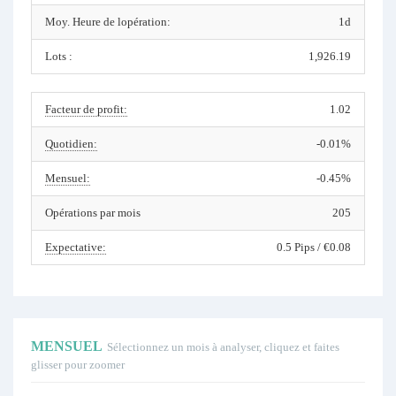
Moy. Heure de lopération:
1d
Lots :
1,926.19
Facteur de profit:
1.02
Quotidien:
-0.01%
Mensuel:
-0.45%
Opérations par mois
205
Expectative:
0.5 Pips / €0.08
MENSUEL
Sélectionnez un mois à analyser, cliquez et faites
glisser pour zoomer