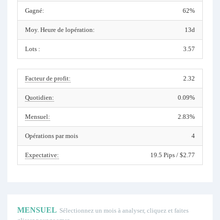
Gagné:
62%
Moy. Heure de lopération:
13d
Lots :
3.57
Facteur de profit:
2.32
Quotidien:
0.09%
Mensuel:
2.83%
Opérations par mois
4
Expectative:
19.5 Pips / $2.77
MENSUEL
Sélectionnez un mois à analyser, cliquez et faites