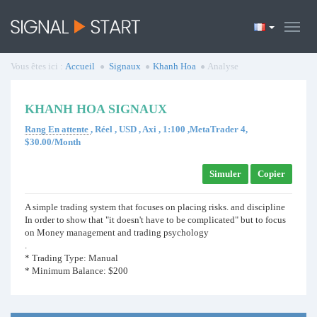
Vous êtes ici :
Accueil
Signaux
Khanh Hoa
Analyse
KHANH HOA SIGNAUX
Rang En attente
, Réel , USD , Axi , 1:100 ,MetaTrader 4,
$30.00/Month
Simuler
Copier
A simple trading system that focuses on placing risks. and discipline
In order to show that "it doesn't have to be complicated" but to focus
on Money management and trading psychology
.
* Trading Type: Manual
* Minimum Balance: $200