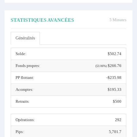
STATISTIQUES AVANCÉES
5 Minutes
Généralités
Solde:
$502.74
Fonds propres:
$266.76
(53.06%)
PP flottant:
-$235.98
Acomptes:
$195.33
Retraits:
$500
Opérations:
292
Pips:
5,701.7