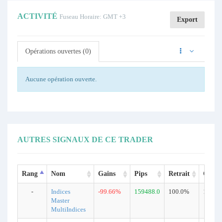
ACTIVITÉ
Fuseau Horaire: GMT +3
Export
Opérations ouvertes (0)
Aucune opération ouverte.
AUTRES SIGNAUX DE CE TRADER
Rang
Nom
Gains
Pips
Retrait
Opéra
-
Indices
-99.66%
159488.0
100.0%
1858
Master
MultiIndices