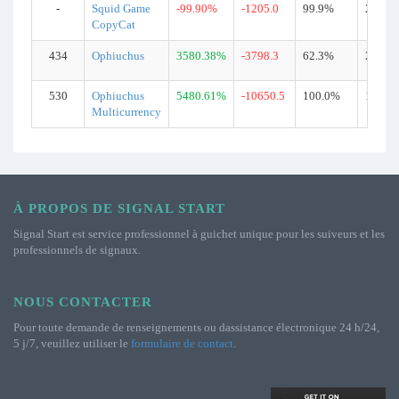
-
Squid Game
-99.90%
-1205.0
99.9%
2720
CopyCat
434
Ophiuchus
3580.38%
-3798.3
62.3%
21216
530
Ophiuchus
5480.61%
-10650.5
100.0%
15929
Multicurrency
À PROPOS DE SIGNAL START
Signal Start est service professionnel à guichet unique pour les suiveurs et les
professionnels de signaux.
NOUS CONTACTER
Pour toute demande de renseignements ou dassistance électronique 24 h/24,
5 j/7, veuillez utiliser le
formulaire de contact
.