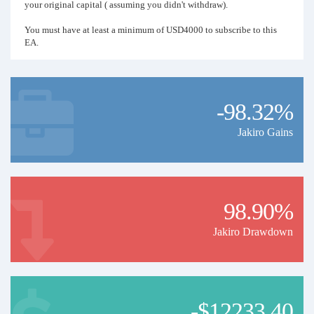
your original capital ( assuming you didn't withdraw).
You must have at least a minimum of USD4000 to subscribe to this
EA.
Please note that all Martingale strategies will have the risk of a
margin call. Please ensure you understand the risk before you
subscribe to this Signal.
-98.32%
Jakiro Gains
98.90%
Jakiro Drawdown
-$12233.40