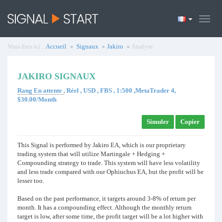
Vous êtes ici :
Accueil
Signaux
Jakiro
Analyse
JAKIRO SIGNAUX
Rang En attente
, Réel , USD , FBS , 1:500 ,MetaTrader 4,
$30.00/Month
Simuler
Copier
This Signal is performed by Jakiro EA, which is our proprietary
trading system that will utilize Martingale + Hedging +
Compounding strategy to trade. This system will have less volatility
and less trade compared with our Ophiuchus EA, but the profit will be
lesser too.
Based on the past performance, it targets around 3-8% of return per
month. It has a compounding effect. Although the monthly return
target is low, after some time, the profit target will be a lot higher with