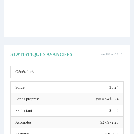
STATISTIQUES AVANCÉES
Jan 08 à 23:39
Généralités
Solde:
$0.24
Fonds propres:
$0.24
(100.00%)
PP flottant:
$0.00
Acomptes:
$27,972.23
Retraits:
$10,393