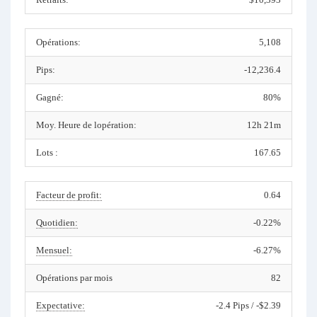
Opérations:
5,108
Pips:
-12,236.4
Gagné:
80%
Moy. Heure de lopération:
12h 21m
Lots :
167.65
Facteur de profit:
0.64
Quotidien:
-0.22%
Mensuel:
-6.27%
Opérations par mois
82
Expectative:
-2.4 Pips / -$2.39