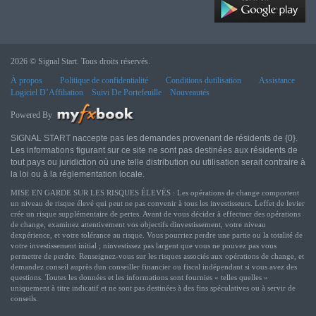
2026 © Signal Start. Tous droits réservés.
À propos
Politique de confidentialité
Conditions dutilisation
Assistance
Logiciel D’Affiliation
Suivi De Portefeuille
Nouveautés
Powered By
SIGNAL START naccepte pas les demandes provenant de résidents de {0}.
Les informations figurant sur ce site ne sont pas destinées aux résidents de
tout pays ou juridiction où une telle distribution ou utilisation serait contraire à
la loi ou à la réglementation locale.
MISE EN GARDE SUR LES RISQUES ÉLEVÉS : Les opérations de change comportent
un niveau de risque élevé qui peut ne pas convenir à tous les investisseurs. Leffet de levier
crée un risque supplémentaire de pertes. Avant de vous décider à effectuer des opérations
de change, examinez attentivement vos objectifs dinvestissement, votre niveau
dexpérience, et votre tolérance au risque. Vous pourriez perdre une partie ou la totalité de
votre investissement initial ; ninvestissez pas largent que vous ne pouvez pas vous
permettre de perdre. Renseignez-vous sur les risques associés aux opérations de change, et
demandez conseil auprès dun conseiller financier ou fiscal indépendant si vous avez des
questions. Toutes les données et les informations sont fournies « telles quelles »
uniquement à titre indicatif et ne sont pas destinées à des fins spéculatives ou à servir de
conseils.