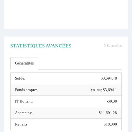
STATISTIQUES AVANCÉES
5 Secondes
Généralités
Solde:
$3,694.48
Fonds propres:
$3,694.1
(99.99%)
PP flottant:
-$0.38
Acomptes:
$11,601.28
Retraits:
$18,000