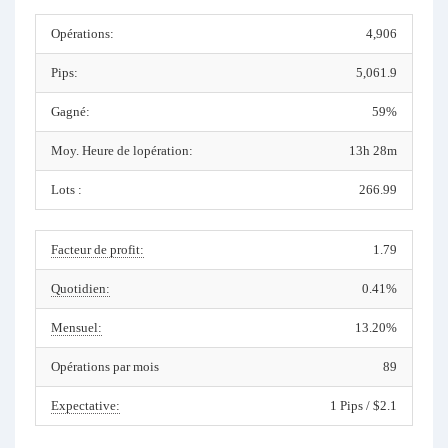
Opérations:
4,906
Pips:
5,061.9
Gagné:
59%
Moy. Heure de lopération:
13h 28m
Lots :
266.99
Facteur de profit:
1.79
Quotidien:
0.41%
Mensuel:
13.20%
Opérations par mois
89
Expectative:
1 Pips / $2.1