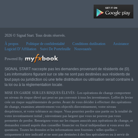
2026 © Signal Start. Tous droits réservés.
À propos
Politique de confidentialité
Conditions dutilisation
Assistance
Logiciel D’Affiliation
Suivi De Portefeuille
Nouveautés
Powered By
SIGNAL START naccepte pas les demandes provenant de résidents de {0}.
Les informations figurant sur ce site ne sont pas destinées aux résidents de
tout pays ou juridiction où une telle distribution ou utilisation serait contraire à
la loi ou à la réglementation locale.
MISE EN GARDE SUR LES RISQUES ÉLEVÉS : Les opérations de change comportent
un niveau de risque élevé qui peut ne pas convenir à tous les investisseurs. Leffet de levier
crée un risque supplémentaire de pertes. Avant de vous décider à effectuer des opérations
de change, examinez attentivement vos objectifs dinvestissement, votre niveau
dexpérience, et votre tolérance au risque. Vous pourriez perdre une partie ou la totalité de
votre investissement initial ; ninvestissez pas largent que vous ne pouvez pas vous
permettre de perdre. Renseignez-vous sur les risques associés aux opérations de change, et
demandez conseil auprès dun conseiller financier ou fiscal indépendant si vous avez des
questions. Toutes les données et les informations sont fournies « telles quelles »
uniquement à titre indicatif et ne sont pas destinées à des fins spéculatives ou à servir de