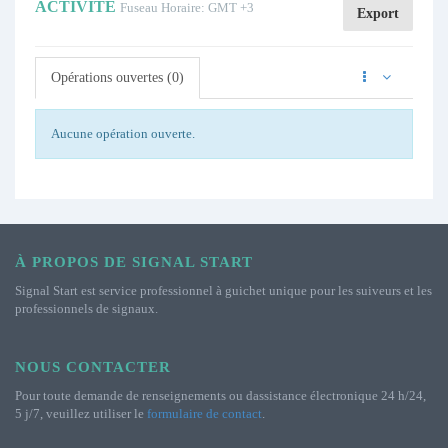
ACTIVITÉ
Fuseau Horaire: GMT +3
Export
Opérations ouvertes (0)
Aucune opération ouverte.
À PROPOS DE SIGNAL START
Signal Start est service professionnel à guichet unique pour les suiveurs et les
professionnels de signaux.
NOUS CONTACTER
Pour toute demande de renseignements ou dassistance électronique 24 h/24,
5 j/7, veuillez utiliser le
formulaire de contact
.