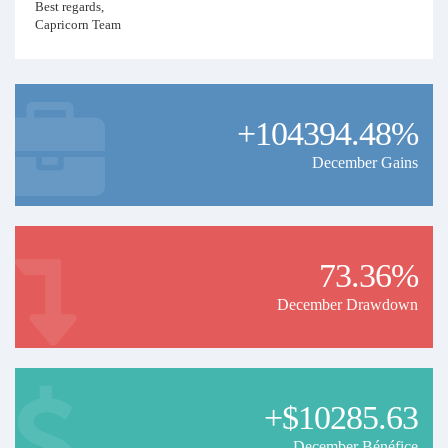
Best regards,
Capricorn Team
+104394.48%
December Gains
73.36%
December Drawdown
+$10285.63
December Bénéfice