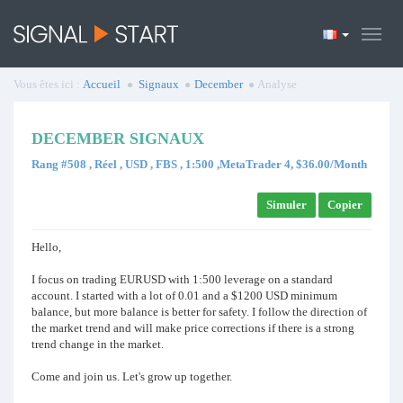
Vous êtes ici :
Accueil
Signaux
December
Analyse
DECEMBER SIGNAUX
Rang #508 , Réel , USD , FBS , 1:500 ,MetaTrader 4, $36.00/Month
Simuler
Copier
Hello,
I focus on trading EURUSD with 1:500 leverage on a standard
account. I started with a lot of 0.01 and a $1200 USD minimum
balance, but more balance is better for safety. I follow the direction of
the market trend and will make price corrections if there is a strong
trend change in the market.
Come and join us. Let's grow up together.