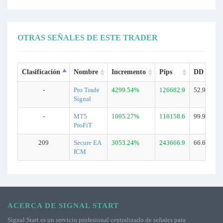
OTRAS SEÑALES DE ESTE TRADER
Clasificación
Nombre
Incremento
Pips
DD
T
-
Pro Trade
4299.54%
126682.9
52.9%
3
Signal
-
MT5
1095.27%
118158.6
99.9%
1
ProFiT
209
Secure EA
3053.24%
243666.9
66.6%
2
ICM
ACERCA DE SIGNAL START
Signal Start es un servicio profesional centralizado de señales para