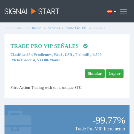
Usted está aquí :
Inicio
Señales
Trade Pro VIP
Análisis
TRADE PRO VIP SEÑALES
Clasificación Pendientes
, Real , USD , Tickmill , 1:500
,MetaTrader 4, $33.00/Month
Simular
Copiar
Price Action Trading with some unique STG
-99.77%
Trade Pro VIP Incremento