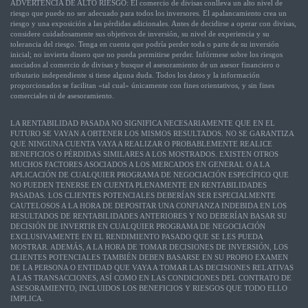
ADVERTENCIA DE ALTO RIESGO: El comercio de divisas conlleva un alto nivel de
riesgo que puede no ser adecuado para todos los inversores. El apalancamiento crea un
riesgo y una exposición a las pérdidas adicionales. Antes de decidirse a operar con divisas,
considere cuidadosamente sus objetivos de inversión, su nivel de experiencia y su
tolerancia del riesgo. Tenga en cuenta que podría perder toda o parte de su inversión
inicial; no invierta dinero que no pueda permitirse perder. Infórmese sobre los riesgos
asociados al comercio de divisas y busque el asesoramiento de un asesor financiero o
tributario independiente si tiene alguna duda. Todos los datos y la información
proporcionados se facilitan «tal cual» únicamente con fines orientativos, y sin fines
comerciales ni de asesoramiento.
LA RENTABILIDAD PASADA NO SIGNIFICA NECESARIAMENTE QUE EN EL
FUTURO SE VAYAN A OBTENER LOS MISMOS RESULTADOS. NO SE GARANTIZA
QUE NINGUNA CUENTA VAYA A REALIZAR O PROBABLEMENTE REALICE
BENEFICIOS O PÉRDIDAS SIMILARES A LOS MOSTRADOS. EXISTEN OTROS
MUCHOS FACTORES ASOCIADOS A LOS MERCADOS EN GENERAL O A LA
APLICACIÓN DE CUALQUIER PROGRAMA DE NEGOCIACIÓN ESPECÍFICO QUE
NO PUEDEN TENERSE EN CUENTA PLENAMENTE EN RENTABILIDADES
PASADAS. LOS CLIENTES POTENCIALES DEBERÍAN SER ESPECIALMENTE
CAUTELOSOS A LA HORA DE DEPOSITAR UNA CONFIANZA INDEBIDA EN LOS
RESULTADOS DE RENTABILIDADES ANTERIORES Y NO DEBERÍAN BASAR SU
DECISIÓN DE INVERTIR EN CUALQUIER PROGRAMA DE NEGOCIACIÓN
EXCLUSIVAMENTE EN EL RENDIMIENTO PASADO QUE SE LES PUEDA
MOSTRAR. ADEMÁS, A LA HORA DE TOMAR DECISIONES DE INVERSIÓN, LOS
CLIENTES POTENCIALES TAMBIÉN DEBEN BASARSE EN SU PROPIO EXAMEN
DE LA PERSONA O ENTIDAD QUE VAYA A TOMAR LAS DECISIONES RELATIVAS
A LAS TRANSACCIONES, ASÍ COMO EN LAS CONDICIONES DEL CONTRATO DE
ASESORAMIENTO, INCLUIDOS LOS BENEFICIOS Y RIESGOS QUE TODO ELLO
IMPLICA.