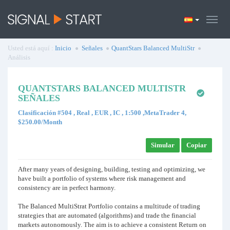
Usted está aquí :
Inicio
Señales
QuantStars Balanced MultiStr
Análisis
QUANTSTARS BALANCED MULTISTR
SEÑALES
Clasificación #504 , Real , EUR , IC , 1:500 ,MetaTrader 4,
$250.00/Month
Simular
Copiar
After many years of designing, building, testing and optimizing, we
have built a portfolio of systems where risk management and
consistency are in perfect harmony.​
The Balanced MultiStrat Portfolio contains a multitude of trading
strategies that are automated (algorithms) and trade the financial
markets autonomously. The aim is to achieve a consistent Return on