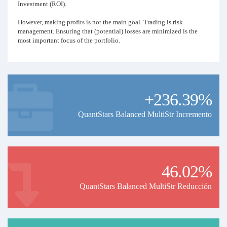
Investment (ROI).
However, making profits is not the main goal. Trading is risk
management. Ensuring that (potential) losses are minimized is the
most important focus of the portfolio.
There are various ways to reduce or spread risks. All of these methods
have been applied in this portfolio to maximize consistency and
stability.
By combining the qualities and risks of multiple systems, we have
+236.39%
designed a portfolio in which risk and return function optimally. The
'Balanced MultiStrat Portfolio'.
QuantStars Balanced MultiStr Incremento
Of course, the portfolio is ever evolving, becoming more profitable
with less risk at each iteration. We implemented impactful updates in
January '24, hence the performance from that day onward will be
representative!
46.02%
!! Monthly rental price will increase by 100% after every 5
subscriptions !!
QuantStars Balanced MultiStr Reducción
Minimum account size: 2500 Euro/USD
Minimum Leverage: 1:30