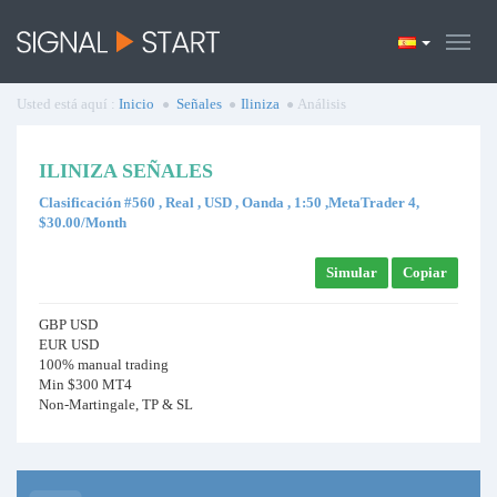
Usted está aquí :
Inicio
Señales
Iliniza
Análisis
ILINIZA SEÑALES
Clasificación #560 , Real , USD , Oanda , 1:50 ,MetaTrader 4,
$30.00/Month
Simular
Copiar
GBP USD
EUR USD
100% manual trading
Min $300 MT4
Non-Martingale, TP & SL