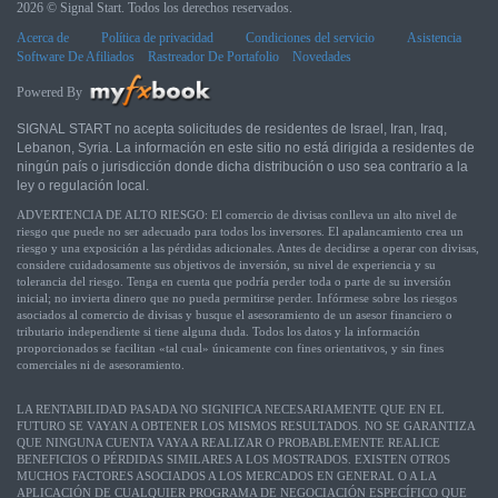
2026 © Signal Start. Todos los derechos reservados.
Acerca de
Política de privacidad
Condiciones del servicio
Asistencia
Software De Afiliados
Rastreador De Portafolio
Novedades
Powered By
SIGNAL START no acepta solicitudes de residentes de Israel, Iran, Iraq,
Lebanon, Syria. La información en este sitio no está dirigida a residentes de
ningún país o jurisdicción donde dicha distribución o uso sea contrario a la
ley o regulación local.
ADVERTENCIA DE ALTO RIESGO: El comercio de divisas conlleva un alto nivel de
riesgo que puede no ser adecuado para todos los inversores. El apalancamiento crea un
riesgo y una exposición a las pérdidas adicionales. Antes de decidirse a operar con divisas,
considere cuidadosamente sus objetivos de inversión, su nivel de experiencia y su
tolerancia del riesgo. Tenga en cuenta que podría perder toda o parte de su inversión
inicial; no invierta dinero que no pueda permitirse perder. Infórmese sobre los riesgos
asociados al comercio de divisas y busque el asesoramiento de un asesor financiero o
tributario independiente si tiene alguna duda. Todos los datos y la información
proporcionados se facilitan «tal cual» únicamente con fines orientativos, y sin fines
comerciales ni de asesoramiento.
LA RENTABILIDAD PASADA NO SIGNIFICA NECESARIAMENTE QUE EN EL
FUTURO SE VAYAN A OBTENER LOS MISMOS RESULTADOS. NO SE GARANTIZA
QUE NINGUNA CUENTA VAYA A REALIZAR O PROBABLEMENTE REALICE
BENEFICIOS O PÉRDIDAS SIMILARES A LOS MOSTRADOS. EXISTEN OTROS
MUCHOS FACTORES ASOCIADOS A LOS MERCADOS EN GENERAL O A LA
APLICACIÓN DE CUALQUIER PROGRAMA DE NEGOCIACIÓN ESPECÍFICO QUE