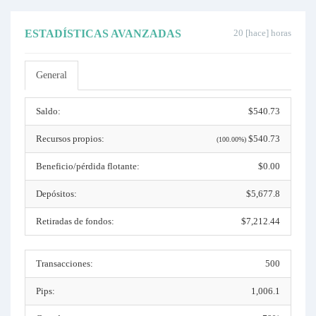
ESTADÍSTICAS AVANZADAS
20 [hace] horas
General
Saldo:
$540.73
Recursos propios:
$540.73
(100.00%)
Beneficio/pérdida flotante:
$0.00
Depósitos:
$5,677.8
Retiradas de fondos:
$7,212.44
Transacciones:
500
Pips:
1,006.1