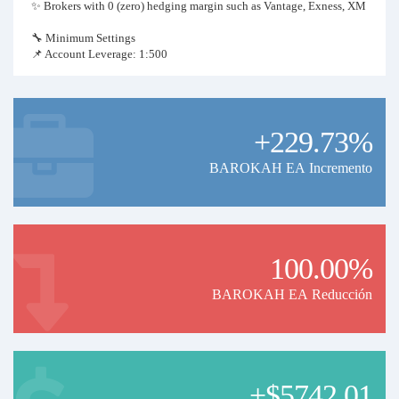
✨ Brokers with 0 (zero) hedging margin such as Vantage, Exness, XM
🔧 Minimum Settings
📌 Account Leverage: 1:500
📌 Balance: $ 1000 USD
📌 Use Fix Lot: 0.01
📌 Risk Management (Stop Loss): 95%
📌 Don't use max limit open trades
+229.73%
💡 It is recommended to copy trade on the same platform, to minimize
the risk of slippage. You can find us on Vantage Copy Trading with
BAROKAH EA Incremento
same name.
🤝 Join our signal today! to keep your current subscription price.
Subscription prices will increase soon.
100.00%
BAROKAH EA Reducción
+$5742.01