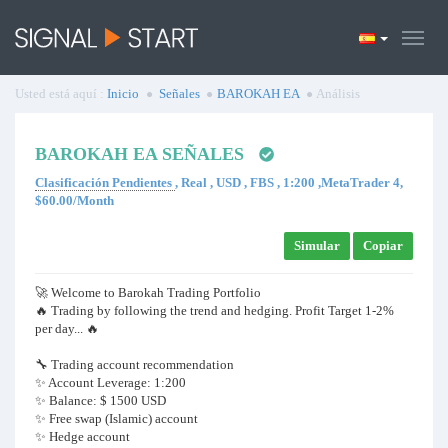
Usted está aquí :
Inicio
Señales
BAROKAH EA
Análisis
BAROKAH EA SEÑALES
Clasificación Pendientes
, Real , USD , FBS , 1:200 ,MetaTrader 4,
$60.00/Month
Simular
Copiar
🚀 Welcome to Barokah Trading Portfolio
🔥 Trading by following the trend and hedging. Profit Target 1-2%
per day... 🔥
🔧 Trading account recommendation
✨ Account Leverage: 1:200
✨ Balance: $ 1500 USD
✨ Free swap (Islamic) account
✨ Hedge account