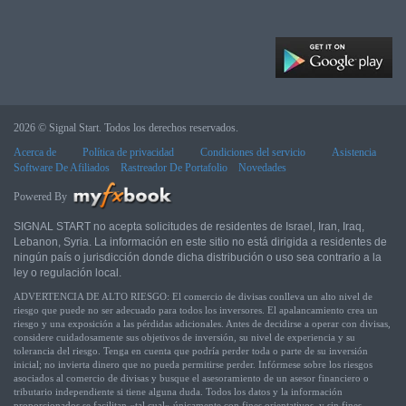
2026 © Signal Start. Todos los derechos reservados.
Acerca de
Política de privacidad
Condiciones del servicio
Asistencia
Software De Afiliados
Rastreador De Portafolio
Novedades
Powered By
SIGNAL START no acepta solicitudes de residentes de Israel, Iran, Iraq,
Lebanon, Syria. La información en este sitio no está dirigida a residentes de
ningún país o jurisdicción donde dicha distribución o uso sea contrario a la
ley o regulación local.
ADVERTENCIA DE ALTO RIESGO: El comercio de divisas conlleva un alto nivel de
riesgo que puede no ser adecuado para todos los inversores. El apalancamiento crea un
riesgo y una exposición a las pérdidas adicionales. Antes de decidirse a operar con divisas,
considere cuidadosamente sus objetivos de inversión, su nivel de experiencia y su
tolerancia del riesgo. Tenga en cuenta que podría perder toda o parte de su inversión
inicial; no invierta dinero que no pueda permitirse perder. Infórmese sobre los riesgos
asociados al comercio de divisas y busque el asesoramiento de un asesor financiero o
tributario independiente si tiene alguna duda. Todos los datos y la información
proporcionados se facilitan «tal cual» únicamente con fines orientativos, y sin fines