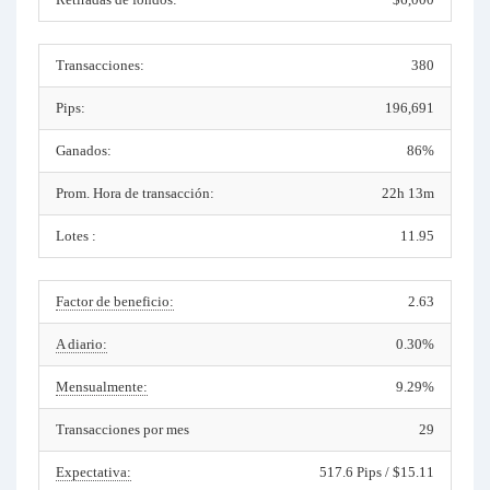
Transacciones:
380
Pips:
196,691
Ganados:
86%
Prom. Hora de transacción:
22h 13m
Lotes :
11.95
Factor de beneficio:
2.63
A diario:
0.30%
Mensualmente:
9.29%
Transacciones por mes
29
Expectativa:
517.6 Pips / $15.11