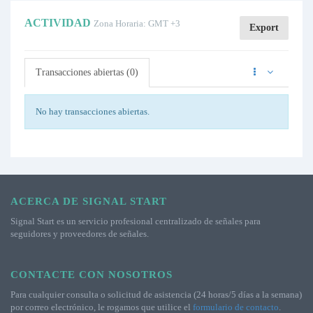
ACTIVIDAD
Zona Horaria: GMT +3
Export
Transacciones abiertas (0)
No hay transacciones abiertas.
ACERCA DE SIGNAL START
Signal Start es un servicio profesional centralizado de señales para
seguidores y proveedores de señales.
CONTACTE CON NOSOTROS
Para cualquier consulta o solicitud de asistencia (24 horas/5 días a la semana)
por correo electrónico, le rogamos que utilice el
formulario de contacto
.