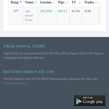
Rang
Name
Gewinn
Pips
TT
Trades
Typ
377
safe
291.83%
9914.1
33.2%
3130
Echt
invest
Forex
ÜBER SIGNAL START
Signal Start ist ein professioneller One-Stop-Shop-Signal-Service für Signal-
Anhänger und Signal-Anbieter.
KONTAKTIEREN SIE UNS
Für Rückfragen oder 24/5 E-Mail-Unterstützung, benutzen Sie bitte das
Kontakt-Formular
.