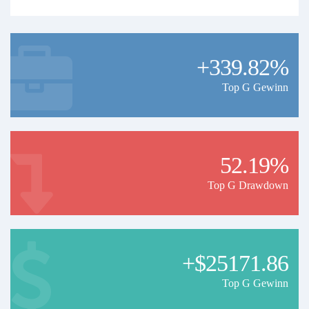
+339.82%
Top G Gewinn
52.19%
Top G Drawdown
+$25171.86
Top G Gewinn