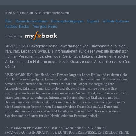
2026 © Signal Start. Alle Rechte vorbehalten.
Über
Datenschutzrichtlinien
Nutzungsbedingungen
Support
Affiliate-Software
Portfolio-Tracker
Was gibts Neues
Powered By
SIGNAL START akzeptiert keine Bewerbungen von Einwohnern aus Israel,
Iran, Iraq, Lebanon, Syria. Die Informationen auf dieser Website richten sich
nicht an Personen in Ländern oder Gerichtsbarkeiten, in denen eine solche
Verbreitung oder Nutzung gegen lokale Gesetze oder Vorschriften verstoßen
würde.
RISIKOWARNUNG: Der Handel mit Devisen birgt ein hohes Risiko und ist damit nicht
für alle Investoren geeignet. Leverage schafft zusätzliche Risiko- und Verlustexposition.
Bevor Sie sich entscheiden, mit Devisen zu handeln, wägen Sie sorgfältig Ihre
Anlageziele, Erfahrung und Risikotoleranz ab. Sie könnten einige oder alle Ihre
ursprünglichen Investitionen verlieren; investieren Sie kein Geld, wenn Sie es sich nicht
leisten können, es zu verlieren. Informieren Sie sich über die Risiken, die mit dem
Devisenhandel verbunden sind und lassen Sie sich durch einen unabhängigen Finanz-
oder Steuerberater beraten, wenn Sie irgendwelche Fragen haben. Alle Daten und
Informationen werden so wie sie sind bereitgestellt, ausschließlich zu informativen
Zwecken und sind nicht für den Handel oder zur Beratung gedacht.
PERFORMANCEERGEBNISSE DER VERGANGENHEIT SIND NICHT
ZWANGSLÄUFIG INDIKATIV FÜR KÜNFTIGE ERGEBNISSE. ES ERFOLGT KEINE