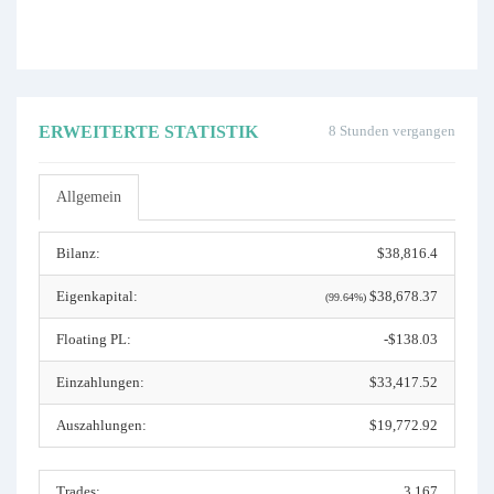
ERWEITERTE STATISTIK
8 Stunden vergangen
Allgemein
Bilanz:
$38,816.4
Eigenkapital:
$38,678.37
(99.64%)
Floating PL:
-$138.03
Einzahlungen:
$33,417.52
Auszahlungen:
$19,772.92
Trades:
3,167