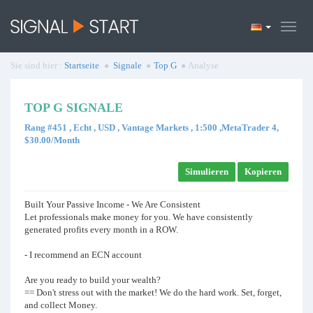
Sie sind hier :
Startseite
Signale
Top G
Analyse
TOP G SIGNALE
Rang #451 , Echt , USD , Vantage Markets , 1:500 ,MetaTrader 4,
$30.00/Month
Simulieren
Kopieren
Built Your Passive Income - We Are Consistent
Let professionals make money for you. We have consistently
generated profits every month in a ROW.
- I recommend an ECN account
Are you ready to build your wealth?
== Don't stress out with the market! We do the hard work. Set, forget,
and collect Money.