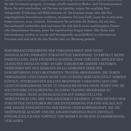
für alle Investoren geeignet. Leverage schafft zusätzliche Risiko- und Verlustexposition.
Bevor Sie sich entscheiden, mit Devisen zu handeln, wägen Sie sorgfältig Ihre
Anlageziele, Erfahrung und Risikotoleranz ab. Sie könnten einige oder alle Ihre
ursprünglichen Investitionen verlieren; investieren Sie kein Geld, wenn Sie es sich nicht
leisten können, es zu verlieren. Informieren Sie sich über die Risiken, die mit dem
Devisenhandel verbunden sind und lassen Sie sich durch einen unabhängigen Finanz-
oder Steuerberater beraten, wenn Sie irgendwelche Fragen haben. Alle Daten und
Informationen werden so wie sie sind bereitgestellt, ausschließlich zu informativen
Zwecken und sind nicht für den Handel oder zur Beratung gedacht.
PERFORMANCEERGEBNISSE DER VERGANGENHEIT SIND NICHT
ZWANGSLÄUFIG INDIKATIV FÜR KÜNFTIGE ERGEBNISSE. ES ERFOLGT KEINE
DARSTELLUNG, DASS EIN KONTO GEWINNE ODER VERLUSTE ÄHNLICH DEN
GEZEIGTEN ERZIELEN WIRD. ES GIBT ZAHLREICHE ANDERE FAKTOREN,
VERBUNDEN MIT DEN MÄRKTEN IM ALLGEMEINEN ODER DER
DURCHFÜHRUNG EINES BESTIMMTEN TRADING-PROGRAMMS, DIE DURCH
VERGANGENE LEISTUNGEN NICHT VOLLSTÄNDIG BERÜCKSICHTIGT WERDEN
KÖNNEN. INTERESSENTEN SOLLTEN BESONDERS VORSICHTIG SEIN UND
LEISTUNGSERGEBNISSE NICHT IN UNANGEMESSENER WEISE SEHEN UND SIE
SOLLTEN IHRE ENTSCHEIDUNG; IN EINEM TRADING-PROGRAMM ZU
INVESTIEREN; NICHT AUSSCHLIESSLICH AUF DARGESTELLTER
WERTENTWICKLUNG DER VERGANGENHEIT BASIEREN. ZUDEM MÜSSEN SICH
ZUKÜNFTIGE INVESTOREN BEI DER ENTSCHEIDUNG FÜR EINE ANLAGE AUF
IHRE EIGENE EINSCHÄTZUNG DER PERSON ODER KÖRPERSCHAFT, DIE DIE
WERTPAPIERE AUSGIBT UND DIE ANGEBOTSBEDINGUNGEN ERSTELLT,
EINSCHLIESSLICH DER VORTEILE UND RISIKEN IN DIESEM ZUSAMMENHANG,
VERLASSEN.