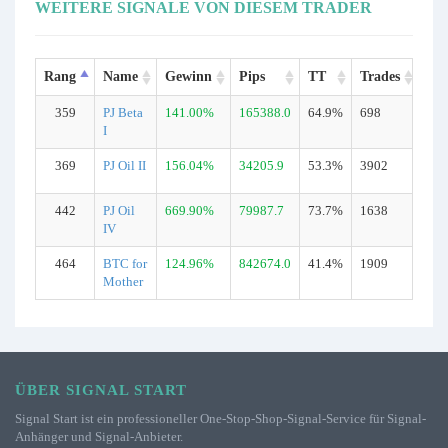
WEITERE SIGNALE VON DIESEM TRADER
Rang
Name
Gewinn
Pips
TT
Trades
Ty
359
PJ Beta
141.00%
165388.0
64.9%
698
Ech
I
369
PJ Oil II
156.04%
34205.9
53.3%
3902
Ech
442
PJ Oil
669.90%
79987.7
73.7%
1638
Ech
IV
464
BTC for
124.96%
842674.0
41.4%
1909
Ech
Mother
ÜBER SIGNAL START
Signal Start ist ein professioneller One-Stop-Shop-Signal-Service für Signal-
Anhänger und Signal-Anbieter.