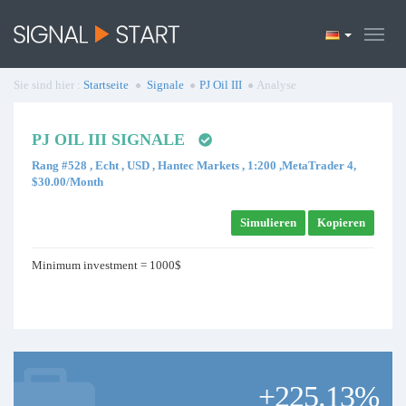
Sie sind hier :
Startseite
Signale
PJ Oil III
Analyse
PJ OIL III SIGNALE
Rang #528 , Echt , USD , Hantec Markets , 1:200 ,MetaTrader 4,
$30.00/Month
Simulieren
Kopieren
Minimum investment = 1000$
+225.13%