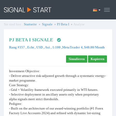
Sie sind hier :
Startseite
Signale
PJ Beta I
Analyse
PJ BETA I SIGNALE
Rang #357 , Echt , USD , Axi , 1:100 ,MetaTrader 4, $40.00/Month
Simulieren
Kopieren
Investment Objective:
- Deliver attractive risk-adjusted growth through a systematic energy-
market programme.
Core Strategy:
- Grid + Volatility framework executed primarily in WTI futures.
- Selective deployment in ancillary assets only when proprietary
alpha signals meet strict thresholds.
Pedigree:
- Built on the architecture of our award-winning portfolio (#1 Forex
Factory Live Accounts 2024) and refined with dynamic lot-sizing