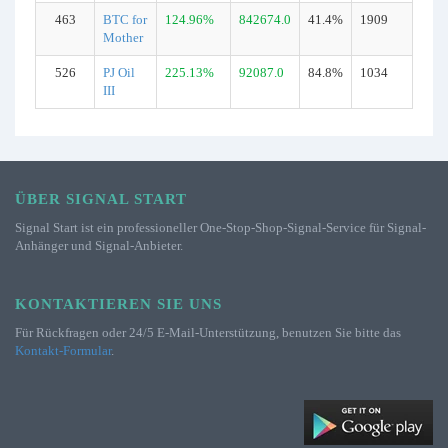
463
BTC for
124.96%
842674.0
41.4%
1909
Ech
Mother
526
PJ Oil
225.13%
92087.0
84.8%
1034
Ech
III
ÜBER SIGNAL START
Signal Start ist ein professioneller One-Stop-Shop-Signal-Service für Signal-
Anhänger und Signal-Anbieter.
KONTAKTIEREN SIE UNS
Für Rückfragen oder 24/5 E-Mail-Unterstützung, benutzen Sie bitte das
Kontakt-Formular
.