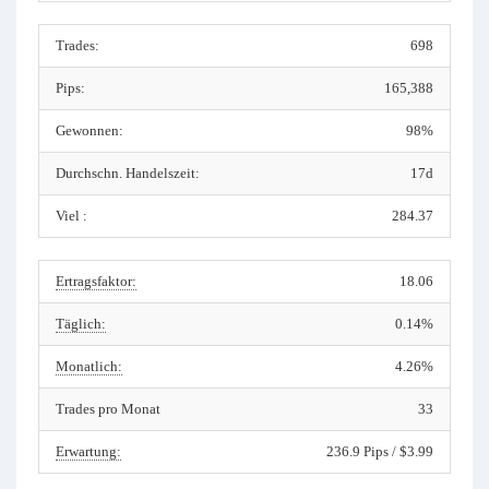
Trades:
698
Pips:
165,388
Gewonnen:
98%
Durchschn. Handelszeit:
17d
Viel :
284.37
Ertragsfaktor:
18.06
Täglich:
0.14%
Monatlich:
4.26%
Trades pro Monat
33
Erwartung:
236.9 Pips / $3.99