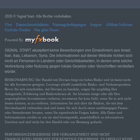
2026 © Signal Start. Alle Rechte vorbehalten.
Über
Datenschutzrichtlinien
Nutzungsbedingungen
Support
Affiliate-Software
Portfolio-Tracker
Was gibts Neues
Powered By
SIGNAL START akzeptiert keine Bewerbungen von Einwohnern aus Israel,
Iran, Iraq, Lebanon, Syria. Die Informationen auf dieser Website richten sich
nicht an Personen in Ländern oder Gerichtsbarkeiten, in denen eine solche
Verbreitung oder Nutzung gegen lokale Gesetze oder Vorschriften verstoßen
würde.
RISIKOWARNUNG: Der Handel mit Devisen birgt ein hohes Risiko und ist damit nicht
für alle Investoren geeignet. Leverage schafft zusätzliche Risiko- und Verlustexposition.
Bevor Sie sich entscheiden, mit Devisen zu handeln, wägen Sie sorgfältig Ihre
Anlageziele, Erfahrung und Risikotoleranz ab. Sie könnten einige oder alle Ihre
ursprünglichen Investitionen verlieren; investieren Sie kein Geld, wenn Sie es sich nicht
leisten können, es zu verlieren. Informieren Sie sich über die Risiken, die mit dem
Devisenhandel verbunden sind und lassen Sie sich durch einen unabhängigen Finanz-
oder Steuerberater beraten, wenn Sie irgendwelche Fragen haben. Alle Daten und
Informationen werden so wie sie sind bereitgestellt, ausschließlich zu informativen
Zwecken und sind nicht für den Handel oder zur Beratung gedacht.
PERFORMANCEERGEBNISSE DER VERGANGENHEIT SIND NICHT
ZWANGSLÄUFIG INDIKATIV FÜR KÜNFTIGE ERGEBNISSE. ES ERFOLGT KEINE