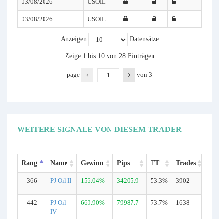
03/08/2026
USOIL
03/08/2026
USOIL
Anzeigen
Datensätze
Zeige 1 bis 10 von 28 Einträgen
page
von
3
WEITERE SIGNALE VON DIESEM TRADER
Rang
Name
Gewinn
Pips
TT
Trades
Ty
366
PJ Oil II
156.04%
34205.9
53.3%
3902
Ech
442
PJ Oil
669.90%
79987.7
73.7%
1638
Ech
IV