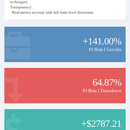
techniques.
Transparency:
- Real-money account with full trade-level disclosure.
- Third-party verification and continuous risk oversight.
- Currently ranked within the Top 1–50 portfolios on the Forex
Factory Live Accounts Leaderboard 2025.
+141.00%
PJ Beta I Gewinn
64.87%
PJ Beta I Drawdown
+$2787.21