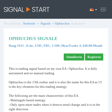
Sie sind hier :
Startseite
Signale
Ophiuchus
Analyse
OPHIUCHUS SIGNALE
Rang #431 , Echt , USD , FBS , 1:500 ,MetaTrader 4, $40.00/Month
Simulieren
Kopieren
This is trading signal based on my own EA - Ophiuchus. It is fully
automated and no manual trading.
Ophiuchus is the 13th zodiac and it is also the name for this EA as 13
is the key elements for this trading strategy.
The following are the main characteristic of this EA.
- Martingale based strategy.
- Only open more trades when it detects trend change and it is in the
right direction.