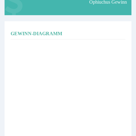
Ophiuchus Gewinn
If you are using Standard Account (EURUSD contract size is
100,000), your account must have at least USD2,000 as capital.
If you are looking for broker that fulfill the above criteria, you can
either use FBS or XM.
Alternative of copying this signal, you can also opt to run your own
GEWINN-DIAGRAMM
EA in your machine. You can refer to Ophiuchus EA if you are
interested to run your own EA.
If you have any question or would like to follow the update/progress
on Ophiuchus or my Upcoming EA , you can follow the FB page here
or PM me there.