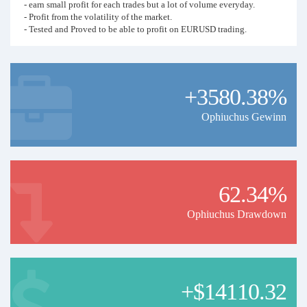
- earn small profit for each trades but a lot of volume everyday.
- Profit from the volatility of the market.
- Tested and Proved to be able to profit on EURUSD trading.
Backtest result are as following
- Backtest from 1 Jan 2017 till 1 July 2020 (42 months) with starting
capital of USD2000.
+3580.38%
- Total Net Profit USD13,949.51 with total 21778 trades.
- Average monthly profit USD 332 ( ~ 16% return per month).
Ophiuchus Gewinn
You can refer the back test video here.
Recommendation
To maximize your profit, please follow the following
recommendation.
62.34%
As this is very high frequency trading, Use broker with no
Ophiuchus Drawdown
commission charge
- Preferably with no swap fee too
- Leverage must be 1:500 or above.
- This signal will run with a minimum of 0.01 lot size and increase lot
size as it trades. You must have enough capital as following.
I
+$14110.32