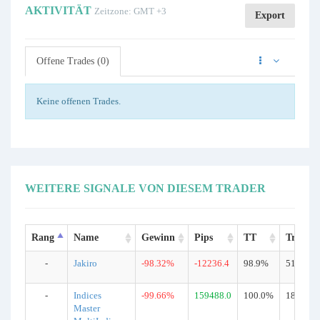
AKTIVITÄT
Zeitzone: GMT +3
Export
Offene Trades (0)
Keine offenen Trades.
WEITERE SIGNALE VON DIESEM TRADER
Rang
Name
Gewinn
Pips
TT
Trades
-
Jakiro
-98.32%
-12236.4
98.9%
5108
-
Indices
-99.66%
159488.0
100.0%
1858
Master