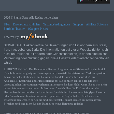
2026 © Signal Start. Alle Rechte vorbehalten.
Über
Datenschutzrichtlinien
Nutzungsbedingungen
Support
Affiliate-Software
Portfolio-Tracker
Was gibts Neues
Powered By
SIGNAL START akzeptiert keine Bewerbungen von Einwohnern aus Israel,
Iran, Iraq, Lebanon, Syria. Die Informationen auf dieser Website richten sich
nicht an Personen in Ländern oder Gerichtsbarkeiten, in denen eine solche
Verbreitung oder Nutzung gegen lokale Gesetze oder Vorschriften verstoßen
würde.
RISIKOWARNUNG: Der Handel mit Devisen birgt ein hohes Risiko und ist damit nicht
für alle Investoren geeignet. Leverage schafft zusätzliche Risiko- und Verlustexposition.
Bevor Sie sich entscheiden, mit Devisen zu handeln, wägen Sie sorgfältig Ihre
Anlageziele, Erfahrung und Risikotoleranz ab. Sie könnten einige oder alle Ihre
ursprünglichen Investitionen verlieren; investieren Sie kein Geld, wenn Sie es sich nicht
leisten können, es zu verlieren. Informieren Sie sich über die Risiken, die mit dem
Devisenhandel verbunden sind und lassen Sie sich durch einen unabhängigen Finanz-
oder Steuerberater beraten, wenn Sie irgendwelche Fragen haben. Alle Daten und
Informationen werden so wie sie sind bereitgestellt, ausschließlich zu informativen
Zwecken und sind nicht für den Handel oder zur Beratung gedacht.
PERFORMANCEERGEBNISSE DER VERGANGENHEIT SIND NICHT