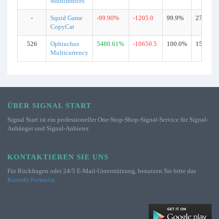
MultiIndices
-
Squid Game
-99.90%
-1205.0
99.9%
2720
CopyCat
526
Ophiuchus
5480.61%
-10650.5
100.0%
15929
Multicurrency
ÜBER SIGNAL START
Signal Start ist ein professioneller One-Stop-Shop-Signal-Service für Signal-
Anhänger und Signal-Anbieter.
KONTAKTIEREN SIE UNS
Für Rückfragen oder 24/5 E-Mail-Unterstützung, benutzen Sie bitte das
Kontakt-Formular
.