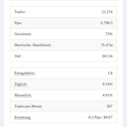
Trades:
21,216
Pips:
-3,798.3
Gewonnen:
73%
Durchschn. Handelszeit:
7h 47m
Viel :
363.34
Ertragsfaktor:
1.8
Täglich:
0.16%
Monatlich:
4.91%
Trades pro Monat
287
Erwartung:
-0.2 Pips / $0.67