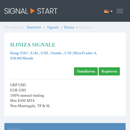
Sie sind hier :
Startseite
Signale
Iliniza
Analyse
ILINIZA SIGNALE
Rang #563 , Echt , USD , Oanda , 1:50 ,MetaTrader 4,
$30.00/Month
Simulieren
Kopieren
GBP USD
EUR USD
100% manual trading
Min $300 MT4
Non-Martingale, TP & SL