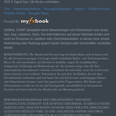
2026 © Signal Start. Alle Rechte vorbehalten.
Über
Datenschutzrichtlinien
Nutzungsbedingungen
Support
Affiliate-Software
Portfolio-Tracker
Was gibts Neues
Powered By
SIGNAL START akzeptiert keine Bewerbungen von Einwohnern aus Israel,
Iran, Iraq, Lebanon, Syria. Die Informationen auf dieser Website richten sich
nicht an Personen in Ländern oder Gerichtsbarkeiten, in denen eine solche
Verbreitung oder Nutzung gegen lokale Gesetze oder Vorschriften verstoßen
würde.
RISIKOWARNUNG: Der Handel mit Devisen birgt ein hohes Risiko und ist damit nicht
für alle Investoren geeignet. Leverage schafft zusätzliche Risiko- und Verlustexposition.
Bevor Sie sich entscheiden, mit Devisen zu handeln, wägen Sie sorgfältig Ihre
Anlageziele, Erfahrung und Risikotoleranz ab. Sie könnten einige oder alle Ihre
ursprünglichen Investitionen verlieren; investieren Sie kein Geld, wenn Sie es sich nicht
leisten können, es zu verlieren. Informieren Sie sich über die Risiken, die mit dem
Devisenhandel verbunden sind und lassen Sie sich durch einen unabhängigen Finanz-
oder Steuerberater beraten, wenn Sie irgendwelche Fragen haben. Alle Daten und
Informationen werden so wie sie sind bereitgestellt, ausschließlich zu informativen
Zwecken und sind nicht für den Handel oder zur Beratung gedacht.
PERFORMANCEERGEBNISSE DER VERGANGENHEIT SIND NICHT
ZWANGSLÄUFIG INDIKATIV FÜR KÜNFTIGE ERGEBNISSE. ES ERFOLGT KEINE
DARSTELLUNG, DASS EIN KONTO GEWINNE ODER VERLUSTE ÄHNLICH DEN
GEZEIGTEN ERZIELEN WIRD. ES GIBT ZAHLREICHE ANDERE FAKTOREN,
VERBUNDEN MIT DEN MÄRKTEN IM ALLGEMEINEN ODER DER