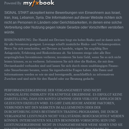
Powered By
SIGNAL START akzeptiert keine Bewerbungen von Einwohnern aus Israel,
Iran, Iraq, Lebanon, Syria. Die Informationen auf dieser Website richten sich
nicht an Personen in Ländern oder Gerichtsbarkeiten, in denen eine solche
Verbreitung oder Nutzung gegen lokale Gesetze oder Vorschriften verstoßen
würde.
RISIKOWARNUNG: Der Handel mit Devisen birgt ein hohes Risiko und ist damit nicht
für alle Investoren geeignet. Leverage schafft zusätzliche Risiko- und Verlustexposition.
Bevor Sie sich entscheiden, mit Devisen zu handeln, wägen Sie sorgfältig Ihre
Anlageziele, Erfahrung und Risikotoleranz ab. Sie könnten einige oder alle Ihre
ursprünglichen Investitionen verlieren; investieren Sie kein Geld, wenn Sie es sich nicht
leisten können, es zu verlieren. Informieren Sie sich über die Risiken, die mit dem
Devisenhandel verbunden sind und lassen Sie sich durch einen unabhängigen Finanz-
oder Steuerberater beraten, wenn Sie irgendwelche Fragen haben. Alle Daten und
Informationen werden so wie sie sind bereitgestellt, ausschließlich zu informativen
Zwecken und sind nicht für den Handel oder zur Beratung gedacht.
PERFORMANCEERGEBNISSE DER VERGANGENHEIT SIND NICHT
ZWANGSLÄUFIG INDIKATIV FÜR KÜNFTIGE ERGEBNISSE. ES ERFOLGT KEINE
DARSTELLUNG, DASS EIN KONTO GEWINNE ODER VERLUSTE ÄHNLICH DEN
GEZEIGTEN ERZIELEN WIRD. ES GIBT ZAHLREICHE ANDERE FAKTOREN,
VERBUNDEN MIT DEN MÄRKTEN IM ALLGEMEINEN ODER DER
DURCHFÜHRUNG EINES BESTIMMTEN TRADING-PROGRAMMS, DIE DURCH
VERGANGENE LEISTUNGEN NICHT VOLLSTÄNDIG BERÜCKSICHTIGT WERDEN
KÖNNEN. INTERESSENTEN SOLLTEN BESONDERS VORSICHTIG SEIN UND
LEISTUNGSERGEBNISSE NICHT IN UNANGEMESSENER WEISE SEHEN UND SIE