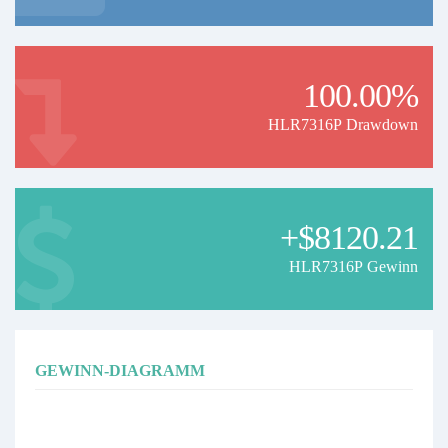
100.00%
HLR7316P Drawdown
+$8120.21
HLR7316P Gewinn
GEWINN-DIAGRAMM