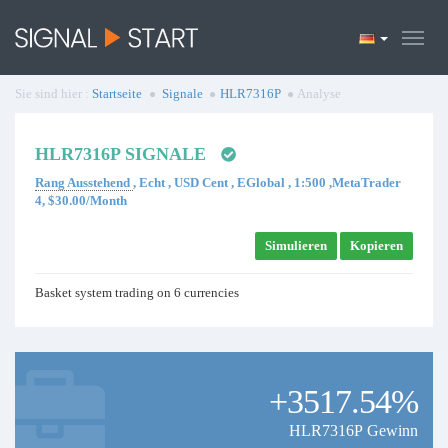
Sie sind hier :
Startseite
Signale
HLR7316P
Analyse
HLR7316P SIGNALE
Rang Ausstehend
, Echt , USD Cent , EGlobal , 1:500 ,MetaTrader
4, $30.00/Month
Simulieren
Kopieren
Basket system trading on 6 currencies
+3517.54%
HLR7316P Gewinn