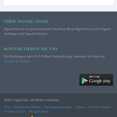
ÜBER SIGNAL START
Signal Start ist ein professioneller One-Stop-Shop-Signal-Service für Signal-
Anhänger und Signal-Anbieter.
KONTAKTIEREN SIE UNS
Für Rückfragen oder 24/5 E-Mail-Unterstützung, benutzen Sie bitte das
Kontakt-Formular
.
2026 © Signal Start. Alle Rechte vorbehalten.
Über
Datenschutzrichtlinien
Nutzungsbedingungen
Support
Affiliate-Software
Portfolio-Tracker
Was gibts Neues