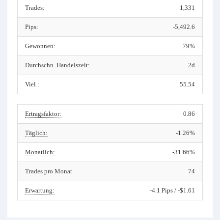
Trades:
1,331
Pips:
-5,492.6
Gewonnen:
79%
Durchschn. Handelszeit:
2d
Viel :
55.54
Ertragsfaktor:
0.86
Täglich:
-1.26%
Monatlich:
-31.66%
Trades pro Monat
74
Erwartung:
-4.1 Pips / -$1.61