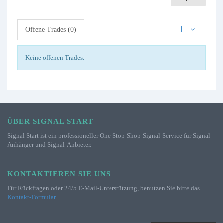
Offene Trades (0)
Keine offenen Trades.
ÜBER SIGNAL START
Signal Start ist ein professioneller One-Stop-Shop-Signal-Service für Signal-
Anhänger und Signal-Anbieter.
KONTAKTIEREN SIE UNS
Für Rückfragen oder 24/5 E-Mail-Unterstützung, benutzen Sie bitte das
Kontakt-Formular
.