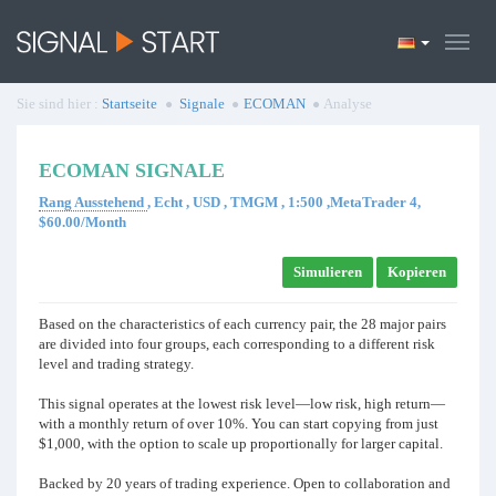
Sie sind hier :
Startseite
Signale
ECOMAN
Analyse
ECOMAN SIGNALE
Rang Ausstehend
, Echt , USD , TMGM , 1:500 ,MetaTrader 4,
$60.00/Month
Simulieren
Kopieren
Based on the characteristics of each currency pair, the 28 major pairs
are divided into four groups, each corresponding to a different risk
level and trading strategy.
This signal operates at the lowest risk level—low risk, high return—
with a monthly return of over 10%. You can start copying from just
$1,000, with the option to scale up proportionally for larger capital.
Backed by 20 years of trading experience. Open to collaboration and