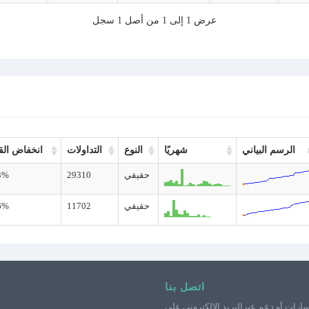
عرض 1 إلى 1 من أصل 1 سجل
الرسم البياني
شهريًا
النوع
التداولات
انخفاض الق
حقيقي
29310
3%
حقيقي
11702
6%
اتصل بنا
ارات أو دعم عبرالبريد الإلكتروني على