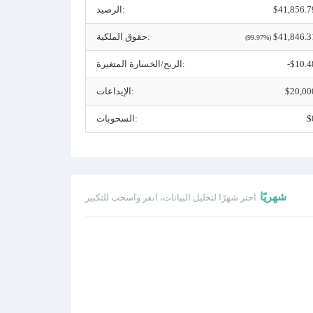
$41,856.7
الرصيد:
$41,846.3
حقوق الملكية:
(99.97%)
-$10.4
الربح/الخسارة المتغيرة:
$20,00
الإيداعات:
$
السحوبات:
شهريًا
اختر شهرًا لتحليل البيانات، انقر واسحب للتكبير