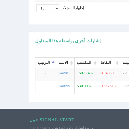
إظهار‪
السجلات
إشارات أخرى بواسطة هذا المتداول
يمة
النقاط
المكسب
الاسم
الترتيب
-
win98
1597.74%
-184358.0
79.
-
win699
530.90%
-165251.2
80.
حول SIGNAL START
Signal Start خدمة إشارات احترافية شاملة