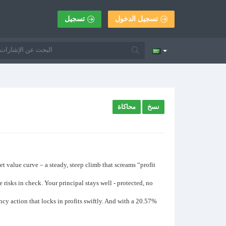
تسجيل الدخول
تسجيل
نسخ
محاكاة
et value curve – a steady, steep climb that screams “profit
sks in check. Your principal stays well - protected, no
ncy action that locks in profits swiftly. And with a 20.57%