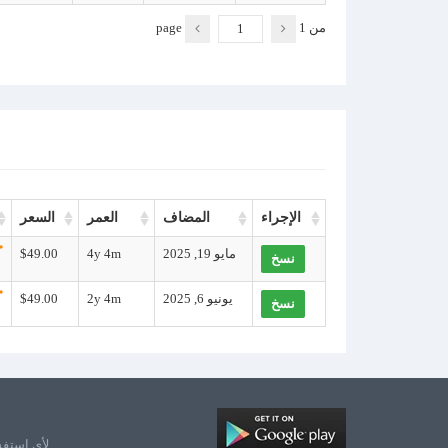
من
1
page
الإجراء
المضاف
العمر
السعر
مايو 19, 2025
4y 4m
$49.00
نسخ
يونيو 6, 2025
2y 4m
$49.00
نسخ
لأي استفس