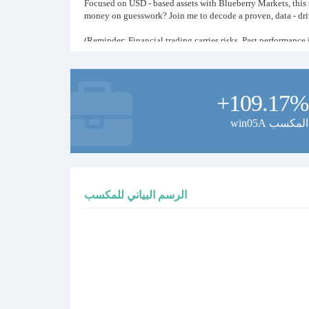
Focused on USD - based assets with Blueberry Markets, this str
money on guesswork? Join me to decode a proven, data - dri
(Reminder: Financial trading carries risks. Past performance is
+109.17%
win05A المكسب
الرسم البياني للمكسب