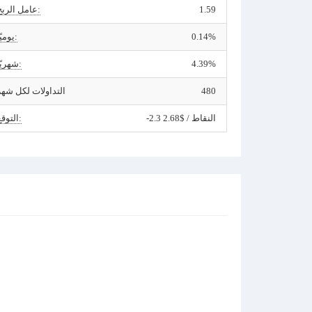
1.59
عامل الربح:
0.14%
يوميًا:
4.39%
شهريًا:
480
التداولات لكل شهر
-2.3 النقاط / $2.68
التوقع: