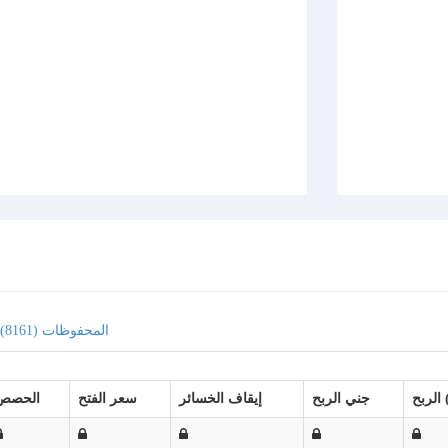
المحفوظات (8161)
)
جني الربح
إيقاف الخسائر
سعر الفتح
الحصص