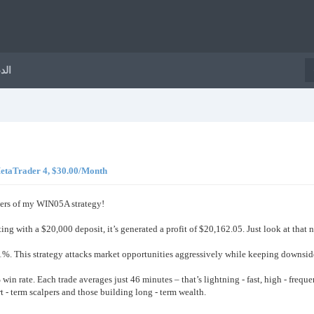
الد
, حقيقي , ader 4, $30.00/Month
mbers of my WIN05A strategy!
ng with a $20,000 deposit, it’s generated a profit of $20,162.05. Just look at that n
This strategy attacks market opportunities aggressively while keeping downside ri
in rate. Each trade averages just 46 minutes – that’s lightning - fast, high - freque
t - term scalpers and those building long - term wealth.