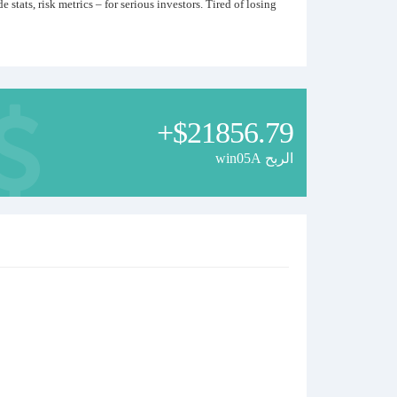
stats, risk metrics – for serious investors. Tired of losing
+$21856.79
win05A الربح