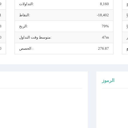
8,160
التداولات:
9
-18,402
النقاط:
1
79%
الربح:
8
47m
متوسط وقت التداول:
0
276.87
الحصص :
0
الرموز