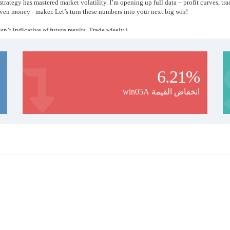
ategy has mastered market volatility. I’m opening up full data – profit curves, trade 
ven money - maker. Let’s turn these numbers into your next big win!
n’t indicative of future results. Trade wisely.)
6.21%
win05A انخفاض القيمة