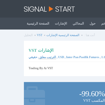
عم
حول
المحاكي
الإشارات
الصفحة الرئيسية
أنت هنا :
الصفحة الرئيسية
الإشارات
VST
التحليل
VST الإشارات
USD , Inter Pan Pasifik Futures , 1:100 
الترتيب معلق
Trading By Ai VST
-99.60%
VST المكسب