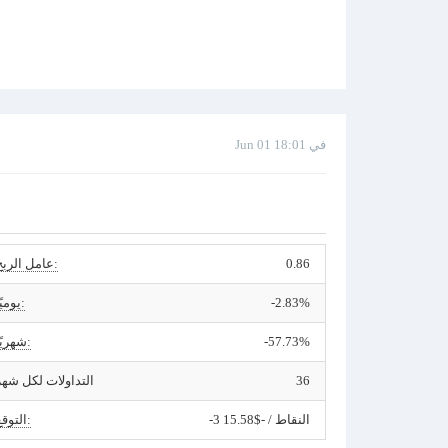
Jun 01 في 18:01
0.86
عامل الربح:
-2.83%
يوميًا:
-57.73%
شهريًا:
36
التداولات لكل شهر
-3 النقاط / -$15.58
التوقع: