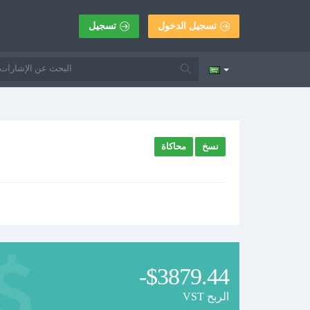
تسجيل الدخول
تسجيل
نسخ
محاكاة
-$3879.44
VST الربح