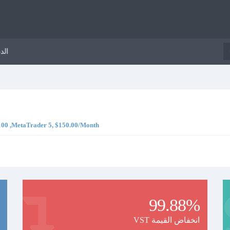
الد
, حقيقي , ,MetaTrader 5, $150.00/Month
99.88%
VST انخفاض القيمة