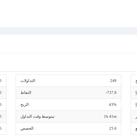
249
التداولات:
0
-737.8
النقاط:
0
43%
الربح:
0
1h 41m
متوسط وقت التداول:
0
25.6
الحصص :
6